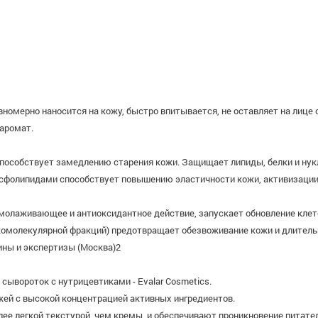
вномерно наносится на кожу, быстро впитывается, не оставляет на лице
 аромат.
способствует замедлению старения кожи. Защищает липиды, белки и нук
осфолипидами способствует повышению эластичности кожи, активизации
молаживающее и антиоксидантное действие, запускает обновление клет
комолекулярной фракций) предотвращает обезвоживание кожи и длитель
ны и экспертизы (Москва)2
ывороток с нутрицевтиками - Evalar Cosmetics.
ожей с высокой концентрацией активных ингредиентов.
ее легкой текстурой, чем кремы, и обеспечивают проникновение питател