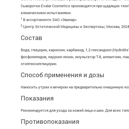
Сыворотки Evalar Cosmetics производятся при щадящих те
клиническими испытаниями.
1
В ассортименте ЗАО «Эвалар»
2
Центр Эстетической Медицины и Экспертизы, Москва, 202
Состав
Вода, глицерин, карнозин, карбамид, 1,2-гександиол (Hydroli
фосфолипидов, лауроил лизин, эмульгатор Т-8, аллантоин, ги
этилгексилглицерин.
Способ применения и дозы
Наносить утром и вечером на предварительно очищенную ко
Показания
Рекомендуется для ухода за кожей лица и шеи. Для всех тип
Противопоказания