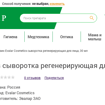
Способ получения:
не выбран
,
изменить
Мама и
Гигиена
Медтехника
Оптика
малыш
зин Evalar Cosmetics сыворотка регенерирующая для лица, 30 мл
s сыворотка регенерирующая дл
0 отзывов
Поделиться
ана:
Россия
нд:
Evalar Cosmetics
отовитель:
Эвалар ЗАО