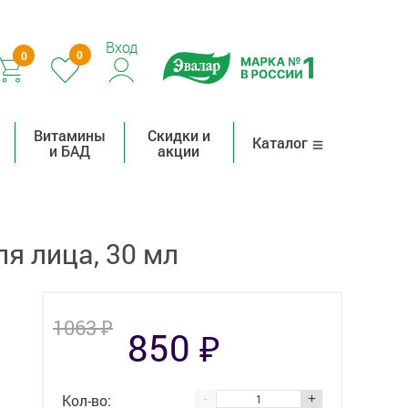
Вход
0
0
Витамины
Скидки и
Каталог
и БАД
акции
я лица, 30 мл
₽
1063
₽
850
Кол-во:
-
+