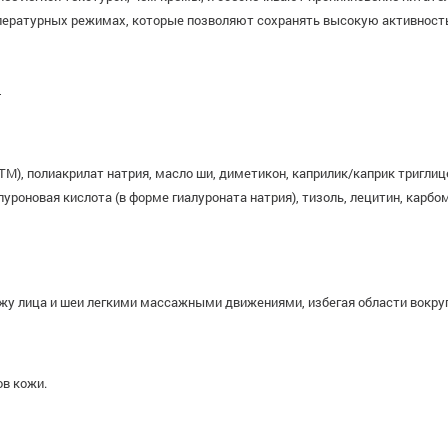
мпературных режимах, которые позволяют сохранять высокую активност
4
teTM), полиакрилат натрия, масло ши, диметикон, каприлик/каприк тригли
алуроновая кислота (в форме гиалуроната натрия), тизоль, лецитин, кар
жу лица и шеи легкими массажными движениями, избегая области вокруг
ов кожи.