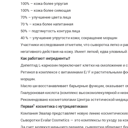
100% – кожа более упругая
100% – кожа более сияющая
70% – улучшение цвета лица
70 % – кожа более напитанная
50% – подтянутость контура лица
40 % – улучшение упругости кожи, сокращение морщин
Участники исследования отметили, что сыворотка легко и ра
негативного действия на кожу. Имеет легкий, едва уловимый
Как работают ингредиенты?
Дипептид L-карнозин переключает клетки на омоложение и 
Ретинол в комплексе с витаминами E/ F и растительными ф
морщин.
Масло ши восстанавливает барьерные функции, оказывает о
Гиалуроновая кислота (комплекс высокомолекулярной и низ
Рекомендовано косметологами Центра эстетической медици
1
Первая
косметика с нутрицевтиками
Компания Эвалар представляет новую линию косметических с
Сыворотки Evalar Cosmetics — это комплексы по уходу за к
За счет молекул меньшего размера, сыворотки обладают бол