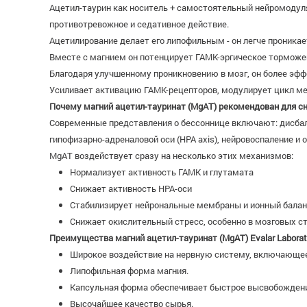
Ацетил-таурин как носитель + самостоятельный нейромодул
противотревожное и седативное действие.
Ацетилирование делает его липофильным - он легче проникает
Вместе с магнием он потенцирует ГАМК-эргическое торможе
Благодаря улучшенному проникновению в мозг, он более эфф
Усиливает активацию ГАМК-рецепторов, модулирует цикл ме
Почему магний ацетил-тауринат (MgAT) рекомендован для с
Современные представления о бессоннице включают: дисбал
гипофизарно-адреналовой оси (HPA axis), нейровоспаление и 
MgAT воздействует сразу на несколько этих механизмов:
Нормализует активность ГАМК и глутамата
Снижает активность HPA-оси
Стабилизирует нейрональные мембраны и ионный бала
Снижает окислительный стресс, особенно в мозговых с
Преимущества магний ацетил-тауринат (MgAT) Evalar Laborat
Широкое воздействие на нервную систему, включающее 
Липофильная форма магния.
Капсульная форма обеспечивает быстрое высвобожден
Высочайшее качество сырья.