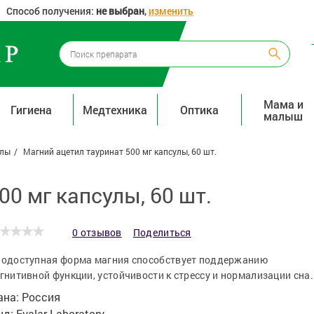
Способ получения:
не выбран
,
изменить
Мама и
Гигиена
Медтехника
Оптика
малыш
алы
Магний ацетил тауринат 500 мг капсулы, 60 шт.
00 мг капсулы, 60 шт.
0 отзывов
Поделиться
одоступная форма магния способствует поддержанию
гнитивной функции, устойчивости к стрессу и нормализации сна.
ана:
Россия
нд:
Evalar Laboratory