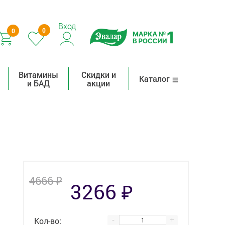
Вход
0
0
Витамины
Скидки и
Каталог
и БАД
акции
₽
4666
₽
3266
Кол-во:
-
+