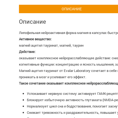
ОПИСАНИЕ
Описание
Липофильная нейроактивная форма магния в капсулах быстрог
Активное вещество:
магний ацетил тауринат, магний, таурин
Действие:
оказывает комплексное нейрорасслабляющее действие: сниж
когнитивные функции: концентрацию и ясность мышления, з
Магний ацетил-тауринат от Evalar Laboratory сочетает в се
проникать в мозг и усиливает его эффект.
Такое сочетание оказывает комплексное нейрорасслабляющ
Успокаивает нервную систему: активирует ГАМК-рецепт
Блокирует избыточную активность глутамата (NMDA-ре
Нормализует цикл сна и бодрствования, помогает засну
Снижает тревожность и раздражительность, повышает у