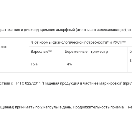
арат магния и диоксид кремния аморфный (агенты антислеживающие), сте
% от нормы физиологической потребности* и РУСП**
улах
Взрослые**
Беременные I триместр
Б
1
15%
14%
твии с ТР ТС 022/2011 "Пищевая продукция в части ее маркировки" (при
инам) принимать по 2 капсулы в день. Продолжительность приема – не