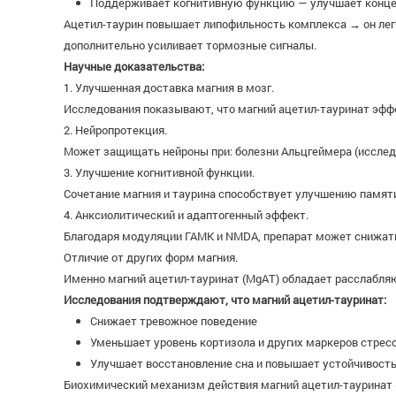
Поддерживает когнитивную функцию — улучшает конце
Ацетил-таурин повышает липофильность комплекса → он легч
дополнительно усиливает тормозные сигналы.
Научные доказательства:
1. Улучшенная доставка магния в мозг.
Исследования показывают, что магний ацетил-тауринат эффе
2. Нейропротекция.
Может защищать нейроны при: болезни Альцгеймера (исслед
3. Улучшение когнитивной функции.
Сочетание магния и таурина способствует улучшению памяти
4. Анксиолитический и адаптогенный эффект.
Благодаря модуляции ГАМК и NMDA, препарат может снижать
Отличие от других форм магния.
Именно магний ацетил-тауринат (MgAT) обладает расслабля
Исследования подтверждают, что магний ацетил-тауринат:
Снижает тревожное поведение
Уменьшает уровень кортизола и других маркеров стрес
Улучшает восстановление сна и повышает устойчивость
Биохимический механизм действия магний ацетил-тауринат (