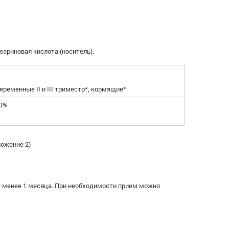
ариновая кислота (носитель).
еременные II и III триместр*, кормящие*
3%
ложение 2)
 менее 1 месяца. При необходимости прием можно