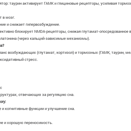
ятор: таурин активирует ГАМК и глициновые рецепторы, усиливая торм
 в мозг.
ние и снижает гипервозбуждение.
ективно блокирует NMDA-рецепторы, снижая глутамат-опосредованное во
латонина (через кальций-зависимые механизмы).
на?
анс возбуждающих (глутамат, кортизол) и тормозных (ГАМК, таурин, ме
оксидативный стресс.
нс
труктурах, отвечающих за регуляцию сна.
ory:
и когнитивные функции и улучшение сна.
ие и хорошую переносимость.