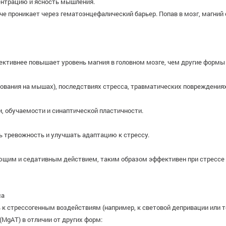
нтрацию и ясность мышления.
е проникает через гематоэнцефалический барьер. Попав в мозг, магний 
ктивнее повышает уровень магния в головном мозге, чем другие формы (
ования на мышах), последствиях стресса, травматических повреждениях
, обучаемости и синаптической пластичности.
 тревожность и улучшать адаптацию к стрессу.
ющим и седативным действием, таким образом эффективен при стрессе 
са
 к стрессогенным воздействиям (например, к световой депривации или т
MgAT) в отличии от других форм: