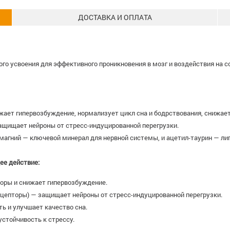
ДОСТАВКА И ОПЛАТА
о усвоения для эффективного проникновения в мозг и воздействия на со
ает гипервозбуждение, нормализует цикл сна и бодрствования, снижае
ащищает нейроны от стресс-индуцированной перегрузки.
бе магний — ключевой минерал для нервной системы, и ацетил-таурин — л
ее действие:
оры и снижает гипервозбуждение.
цепторы) — защищает нейроны от стресс-индуцированной перегрузки.
ть и улучшает качество сна.
стойчивость к стрессу.