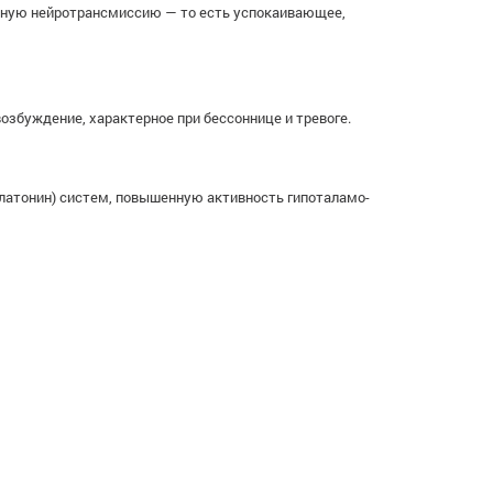
озную нейротрансмиссию — то есть успокаивающее,
збуждение, характерное при бессоннице и тревоге.
латонин) систем, повышенную активность гипоталамо-