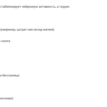
стабилизирует нейронную активность, а таурин
например, цитрат или оксид магния).
 мозга.
и бессоннице.
оксинам).