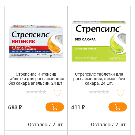
Гигиена
Изделия медицинского назначения
Планирование семьи
Медтехника
Оптика
Ортопедия
Стрепсилс Интенсив
Стрепсилс таблетки для
таблетки для рассасывания
рассасывания, лимон, без
Мама и малыш
без сахара апельсин, 24 шт.
сахара, 24 шт.
Уход за больными
₽
₽
683
411
Витамины
и БАД
Скидки и акции
Осталось: 2 шт.
Осталось: 2 шт.