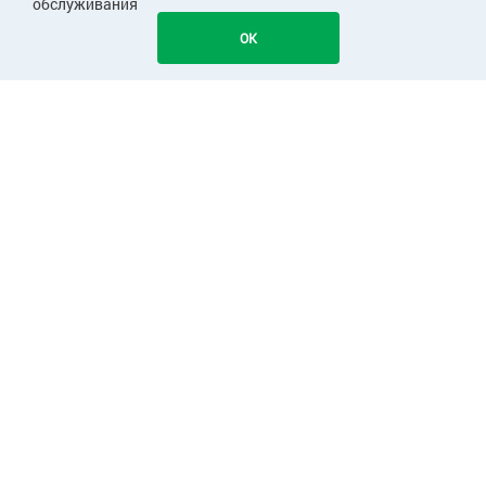
обслуживания
OK
ПОКУПАТЕЛЯМ
КОМПАНИЯ
Узнавайте первыми о скидках и акциях!
Подписаться
Cправочная служба: