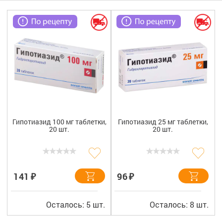
Гигиена
Изделия медицинского назначения
Планирование семьи
Медтехника
Оптика
Ортопедия
Гипотиазид 100 мг таблетки,
Гипотиазид 25 мг таблетки,
20 шт.
20 шт.
Мама и малыш
Уход за больными
₽
₽
141
96
Витамины
и БАД
Скидки и акции
Осталось: 5 шт.
Осталось: 8 шт.