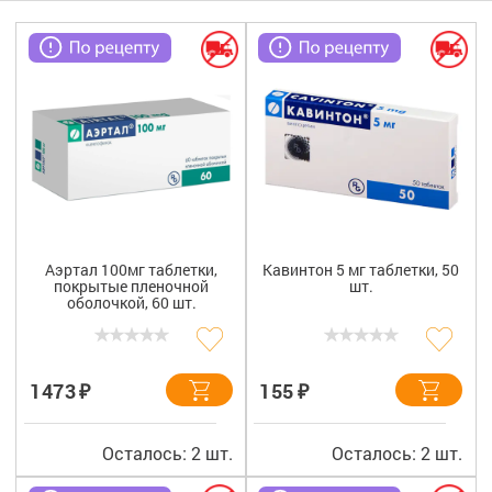
Гигиена
Изделия медицинского назначения
Планирование семьи
Медтехника
Оптика
Ортопедия
Аэртал 100мг таблетки,
Кавинтон 5 мг таблетки, 50
покрытые пленочной
шт.
Мама и малыш
оболочкой, 60 шт.
Уход за больными
₽
₽
1473
155
Витамины
и БАД
Скидки и акции
Осталось: 2 шт.
Осталось: 2 шт.