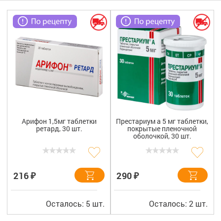
Гигиена
Изделия медицинского назначения
Планирование семьи
Медтехника
Оптика
Ортопедия
Арифон 1,5мг таблетки
Престариум а 5 мг таблетки,
ретард, 30 шт.
покрытые пленочной
Мама и малыш
оболочкой, 30 шт.
Уход за больными
₽
₽
216
290
Витамины
и БАД
Скидки и акции
Осталось: 5 шт.
Осталось: 2 шт.