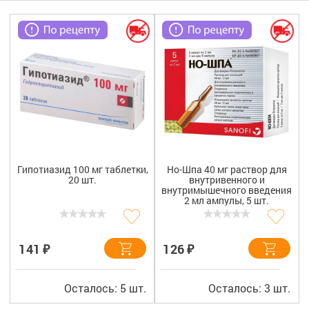
Гигиена
Изделия медицинского назначения
Планирование семьи
Медтехника
Оптика
Ортопедия
Гипотиазид 100 мг таблетки,
Но-Шпа 40 мг раствор для
20 шт.
внутривенного и
Мама и малыш
внутримышечного введения
2 мл ампулы, 5 шт.
Уход за больными
₽
₽
141
126
Витамины
и БАД
Скидки и акции
Осталось: 5 шт.
Осталось: 3 шт.