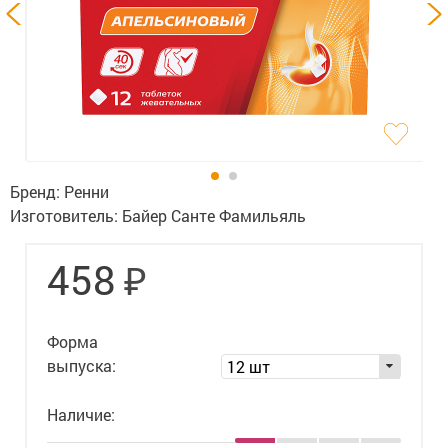
Гигиена
Изделия медицинского назначения
Планирование семьи
Медтехника
Оптика
Бренд:
Ренни
Изготовитель:
Байер Санте Фамильяль
Ортопедия
₽
458
Мама и малыш
Уход за больными
Форма
Витамины
и БАД
выпуска:
12 шт
Скидки и акции
Наличие: