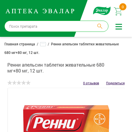
0
Бийск
→
15 аптек
...
Главная страница
Ренни апельсин таблетки жевательные
680 мг+80 мг, 12 шт.
Войти |
Регистрация
Ренни апельсин таблетки жевательные 680
Доставка и оплата
мг+80 мг, 12 шт.
Способ получения:
не выбран
,
изменить
0 отзывов
Поделиться
Эвалар
Лекарства
Косметика