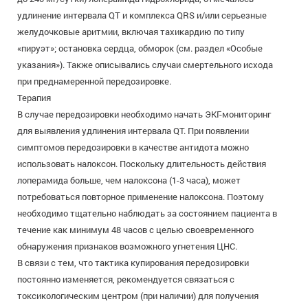
удлинение интервала QT и комплекса QRS и/или серьезные
желудочковые аритмии, включая тахикардию по типу
«пируэт»; остановка сердца, обморок (см. раздел «Особые
указания»). Также описывались случаи смертельного исхода
при преднамеренной передозировке.
Терапия
В случае передозировки необходимо начать ЭКГ-мониторинг
для выявления удлинения интервала QT. При появлении
симптомов передозировки в качестве антидота можно
использовать налоксон. Поскольку длительность действия
лоперамида больше, чем налоксона (1-3 часа), может
потребоваться повторное применение налоксона. Поэтому
необходимо тщательно наблюдать за состоянием пациента в
течение как минимум 48 часов с целью своевременного
обнаружения признаков возможного угнетения ЦНС.
В связи с тем, что тактика купирования передозировки
постоянно изменяется, рекомендуется связаться с
токсикологическим центром (при наличии) для получения