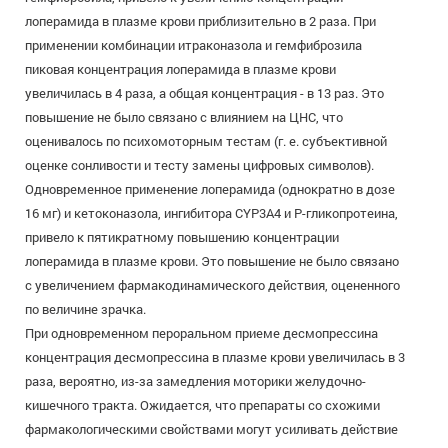
лоперамида в плазме крови приблизительно в 2 раза. При
применении комбинации итраконазола и гемфиброзила
пиковая концентрация лоперамида в плазме крови
увеличилась в 4 раза, а общая концентрация - в 13 раз. Это
повышение не было связано с влиянием на ЦНС, что
оценивалось по психомоторным тестам (г. е. субъективной
оценке сонливости и тесту замены цифровых символов).
Одновременное применение лоперамида (однократно в дозе
16 мг) и кетоконазола, ингибитора CYP3A4 и Р-гликопротеина,
привело к пятикратному повышению концентрации
лоперамида в плазме крови. Это повышение не было связано
с увеличением фармакодинамического действия, оцененного
по величине зрачка.
При одновременном пероральном приеме десмопрессина
концентрация десмопрессина в плазме крови увеличилась в 3
раза, вероятно, из-за замедления моторики желудочно-
кишечного тракта. Ожидается, что препараты со схожими
фармакологическими свойствами могут усиливать действие