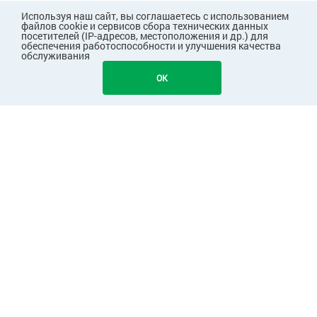
Используя наш сайт, вы соглашаетесь с использованием
файлов cookie и сервисов сбора технических данных
посетителей (IP-адресов, местоположения и др.) для
обеспечения работоспособности и улучшения качества
обслуживания
466
В КОРЗИНУ
OK
ПОКУПАТЕЛЯМ
КОМПАНИЯ
Узнавайте первыми о скидках и акциях!