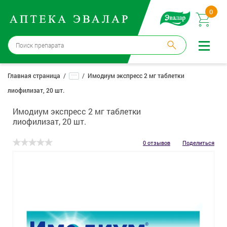
0
Бийск
→
15 аптек
...
Главная страница
Имодиум экспресс 2 мг таблетки
лиофилизат, 20 шт.
Войти |
Регистрация
Имодиум экспресс 2 мг таблетки
Доставка и оплата
лиофилизат, 20 шт.
Способ получения:
не выбран
,
изменить
0 отзывов
Поделиться
Эвалар
Лекарства
Косметика