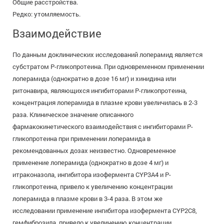
Общие расстройства.
Редко: утомляемость.
Взаимодействие
По данным доклинических исследований лоперамид является
субстратом Р-гликопротеина. При одновременном применении
лоперамида (однократно в дозе 16 мг) и хинидина или
ритонавира, являющихся ингибиторами Р-гликопротеина,
концентрация лоперамида в плазме крови увеличилась в 2-3
раза. Клиническое значение описанного
фармакокинетического взаимодействия с ингибиторами Р-
гликопротеина при применении лоперамида в
рекомендованных дозах неизвестно. Одновременное
применение лоперамида (однократно в дозе 4 мг) и
итраконазола, ингибитора изофермента CYP3A4 и Р-
гликопротеина, привело к увеличению концентрации
лоперамида в плазме крови в 3-4 раза. В этом же
исследовании применение ингибитора изофермента CYP2C8,
гемфиброзила, привело к увеличению концентрации