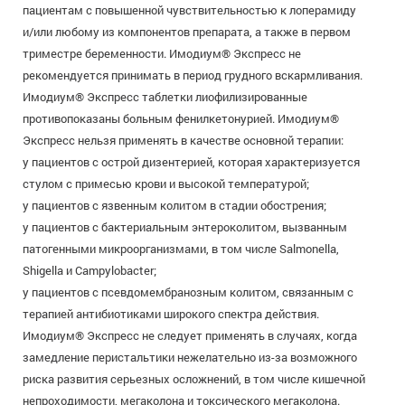
пациентам с повышенной чувствительностью к лоперамиду
и/или любому из компонентов препарата, а также в первом
триместре беременности. Имодиум® Экспресс не
рекомендуется принимать в период грудного вскармливания.
Имодиум® Экспресс таблетки лиофилизированные
противопоказаны больным фенилкетонурией. Имодиум®
Экспресс нельзя применять в качестве основной терапии:
у пациентов с острой дизентерией, которая характеризуется
стулом с примесью крови и высокой температурой;
у пациентов с язвенным колитом в стадии обострения;
у пациентов с бактериальным энтероколитом, вызванным
патогенными микроорганизмами, в том числе Salmonella,
Shigella и Campylobacter;
у пациентов с псевдомембранозным колитом, связанным с
терапией антибиотиками широкого спектра действия.
Имодиум® Экспресс не следует применять в случаях, когда
замедление перистальтики нежелательно из-за возможного
риска развития серьезных осложнений, в том числе кишечной
непроходимости, мегаколона и токсического мегаколона.