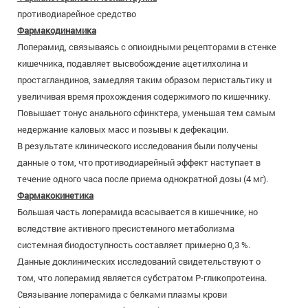
противодиарейное средство
Фармакодинамика
Лоперамид, связываясь с опиоидными рецепторами в стенке
кишечника, подавляет высвобождение ацетилхолина и
простагландинов, замедляя таким образом перистальтику и
увеличивая время прохождения содержимого по кишечнику.
Повышает тонус анального сфинктера, уменьшая тем самым
недержание каловых масс и позывы к дефекации.
В результате клинического исследования были получены
данные о том, что противодиарейный эффект наступает в
течение одного часа после приема однократной дозы (4 мг).
Фармакокинетика
Большая часть лоперамида всасывается в кишечнике, но
вследствие активного пресистемного метаболизма
системная биодоступность составляет примерно 0,3 %.
Данные доклинических исследований свидетельствуют о
том, что лоперамид является субстратом Р-гликопротеина.
Связывание лоперамида с белками плазмы крови