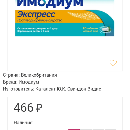
Гигиена
Изделия медицинского назначения
Планирование семьи
Медтехника
Оптика
Ортопедия
Страна:
Великобритания
Мама и малыш
Бренд:
Имодиум
Изготовитель:
Каталент Ю.К. Свиндон Зидис
Уход за больными
₽
466
Витамины
и БАД
Скидки и акции
Наличие: