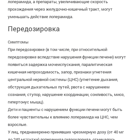
лоперамида, а препараты, увеличивающие скорость
прохождения через желудочно-кишечный тракт, могут
уменьшать действие лоперамида.
Передозировка
Симптомы
При передозировке (в том числе, при относительной
передозировке вследствие нарушения функции печени) могут
появиться задержка мочеиспускания, паралитическая
кишечная непроходимость, запор, признаки угнетения
центральной нервной системы (ЦНС) (угнетение дыхания,
обструкция дыхательных путей, рвота с нарушением
сознания, ступор, нарушение координации, сонливость, миоз,
гипертонус мышц).
Дети и пациенты с нарушением функции печени могут быть
более чувствительны к влиянию лоперамида на ЦНС, чем
взрослые.
У лиц, преднамеренно принявших чрезмерную дозу (от 40 мг
до 240 мг/сутки) лоперамида гидрохлорида, отмечалось