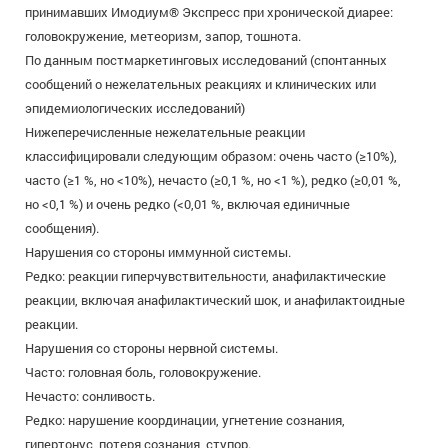
принимавших Имодиум® Экспресс при хронической диарее:
головокружение, метеоризм, запор, тошнота.
По данным постмаркетинговых исследований (спонтанных
сообщений о нежелательных реакциях и клинических или
эпидемиологических исследований)
Нижеперечисленные нежелательные реакции
классифицировали следующим образом: очень часто (≥10%),
часто (≥1 %, но <10%), нечасто (≥0,1 %, но <1 %), редко (≥0,01 %,
но <0,1 %) и очень редко (<0,01 %, включая единичные
сообщения).
Нарушения со стороны иммунной системы.
Редко: реакции гиперчувствительности, анафилактические
реакции, включая анафилактический шок, и анафилактоидные
реакции.
Нарушения со стороны нервной системы.
Часто: головная боль, головокружение.
Нечасто: сонливость.
Редко: нарушение координации, угнетение сознания,
гипертонус, потеря сознания, ступор.