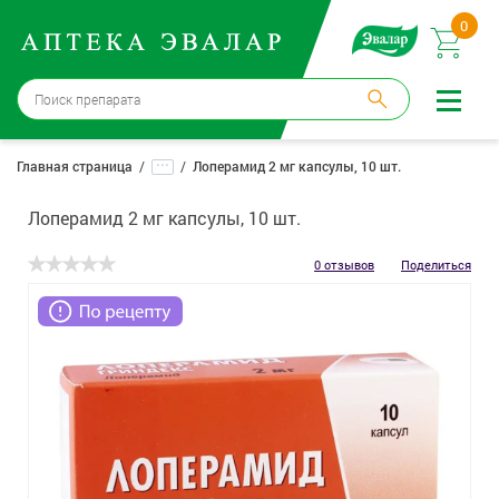
0
Бийск
→
15 аптек
...
Главная страница
Лоперамид 2 мг капсулы, 10 шт.
Войти |
Регистрация
Лоперамид 2 мг капсулы, 10 шт.
Доставка и оплата
0 отзывов
Поделиться
Способ получения:
не выбран
,
изменить
Эвалар
Лекарства
Косметика