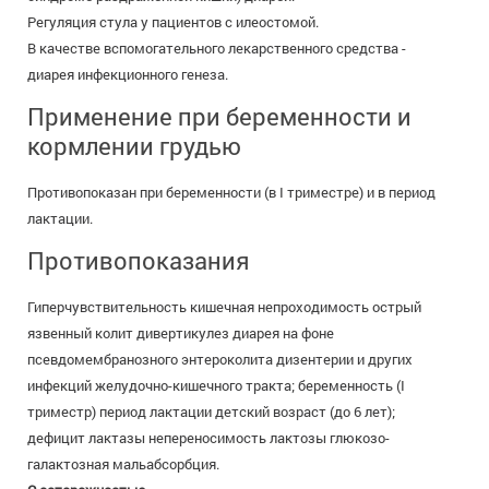
Регуляция стула у пациентов с илеостомой.
В качестве вспомогательного лекарственного средства -
диарея инфекционного генеза.
Применение при беременности и
кормлении грудью
Противопоказан при беременности (в I триместре) и в период
лактации.
Противопоказания
Гиперчувствительность кишечная непроходимость острый
язвенный колит дивертикулез диарея на фоне
псевдомембранозного энтероколита дизентерии и других
инфекций желудочно-кишечного тракта; беременность (I
триместр) период лактации детский возраст (до 6 лет);
дефицит лактазы непереносимость лактозы глюкозо-
галактозная мальабсорбция.