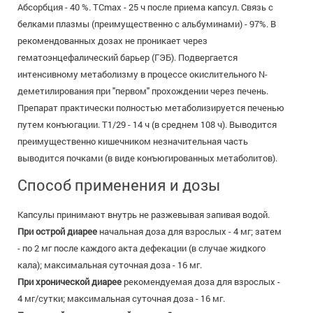
Абсорбция - 40 %. ТСmах - 25 ч после приема капсул. Связь с
белками плазмы (преимущественно с альбуминами) - 97%. В
рекомендованных дозах не проникает через
гематоэнцефалический барьер (ГЭБ). Подвергается
интенсивному метаболизму в процессе окислительного N-
деметилирования при "первом" прохождении через печень.
Препарат практически полностью метаболизируется печенью
путем конъюгации. Т1/29 - 14 ч (в среднем 108 ч). Выводится
преимущественно кишечником незначительная часть
выводится почками (в виде конъюгированных метаболитов).
Способ применения и дозы
Капсулы принимают внутрь не разжевывая запивая водой.
При острой диарее
начальная доза для взрослых - 4 мг; затем
- по 2 мг после каждого акта дефекации (в случае жидкого
кала); максимальная суточная доза - 16 мг.
При хронической диарее
рекомендуемая доза для взрослых -
4 мг/сутки; максимальная суточная доза - 16 мг.