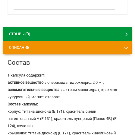
8 800 775 00 39
Вакансии
0
ОТЗЫВЫ (
)
ОПИСАНИЕ
Состав
1 капсула содержит:
активное вещество:
лоперамида гидрохлорид 2,0 мг;
вспомогательные вещества:
лактозы моногидрат, крахмал
кукурузный, магния стеарат.
Состав капсулы:
корпус: титана диоксид (Е 171), краситель синий
патентованный V (Е 131), краситель пунцовый (Понсо 4R) (Е
124), желатин;
крышечка: титана диоксид (Е 171), краситель хинолиновый