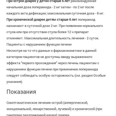
При острой диарее у детей старше 6 лет
рекомендуемая
начальная доза лоперамида - 2 мг затем - по 2 мг после
каждого акта дефекации; максимальная суточная доза - 8 мг.
При хронической диарее детям старше 6 лет
лоперамид
назначают в суточной дозе 2 мг. При появлении нормального
стула или при отсутствии стула более 12 ч препарат
отменяют. Максимальная длительность лечения - 2 суток.
Пациенты с нарушением функции печени
Несмотря на то что данные о фармакокинетике в данной
категории пациентов не доступны ввиду выраженного
эффекта "первого прохождения" через печень пациентам с
нарушением функции печени при применении лоперамида
следует соблюдать особую осторожность (см. раздел Особые
указания).
Показания
Симптоматическое лечение острой (аллергической,
эмоциональной, лекарственной, лучевой) и хронической (при
синдроме раздраженной кишки) диареи.