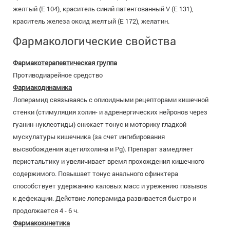
желтый (Е 104), краситель синий патентованный V (Е 131),
краситель железа оксид желтый (Е 172), желатин.
Фармакологические свойства
Фармакотерапевтическая группа
Противодиарейное средство
Фармакодинамика
Лоперамид связываясь с опиоидными рецепторами кишечной
стенки (стимуляция холин- и адренергических нейронов через
гуанин-нуклеотиды) снижает тонус и моторику гладкой
мускулатуры кишечника (за счет ингибирования
высвобождения ацетилхолина и Pg). Препарат замедляет
перистальтику и увеличивает время прохождения кишечного
содержимого. Повышает тонус анального сфинктера
способствует удержанию каловых масс и урежению позывов
к дефекации. Действие лоперамида развивается быстро и
продолжается 4 - 6 ч.
Фармакокинетика