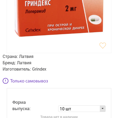
Гигиена
Изделия медицинского назначения
Планирование семьи
Медтехника
Оптика
Страна:
Латвия
Ортопедия
Бренд:
Латвия
Изготовитель:
Grindex
Мама и малыш
Уход за больными
Витамины
и БАД
Форма
Скидки и акции
выпуска:
10 шт
Товара нет в наличии