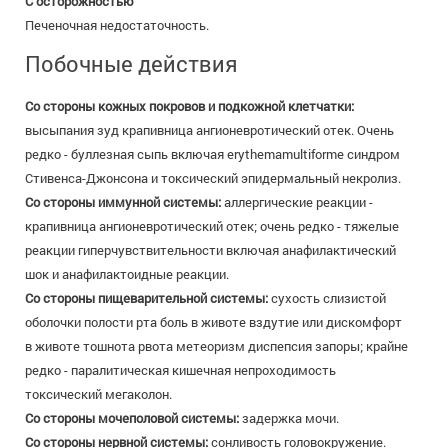
С осторожностью
Печеночная недостаточность.
Побочные действия
Со стороны кожных покровов и подкожной клетчатки:
высыпания зуд крапивница ангионевротический отек. Очень
редко - буллезная сыпь включая erythemamultiforme синдром
Стивенса-Джонсона и токсический эпидермальный некролиз.
Со стороны иммунной системы:
аллергические реакции -
крапивница ангионевротический отек; очень редко - тяжелые
реакции гиперчувствительности включая анафилактический
шок и анафилактоидные реакции.
Со стороны пищеварительной системы:
сухость слизистой
оболочки полости рта боль в животе вздутие или дискомфорт
в животе тошнота рвота метеоризм диспепсия запоры; крайне
редко - паралитическая кишечная непроходимость
токсический мегаколон.
Со стороны мочеполовой системы:
задержка мочи.
Со стороны нервной системы:
сонливость головокружение.