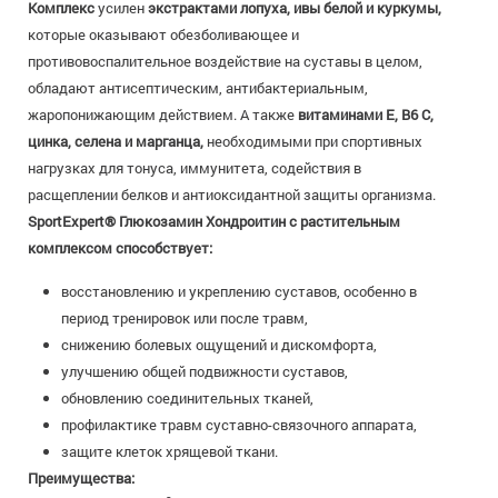
Комплекс
усилен
экстрактами лопуха, ивы белой и куркумы,
которые оказывают обезболивающее и
противовоспалительное воздействие на суставы в целом,
обладают антисептическим, антибактериальным,
жаропонижающим действием. А также
витаминами Е, В6 С,
цинка, селена и марганца,
необходимыми при спортивных
нагрузках для тонуса, иммунитета, содействия в
расщеплении белков и антиоксидантной защиты организма.
SportExpert® Глюкозамин Хондроитин с растительным
комплексом способствует:
восстановлению и укреплению суставов, особенно в
период тренировок или после травм,
снижению болевых ощущений и дискомфорта,
улучшению общей подвижности суставов,
обновлению соединительных тканей,
профилактике травм суставно-связочного аппарата,
защите клеток хрящевой ткани.
Преимущества: