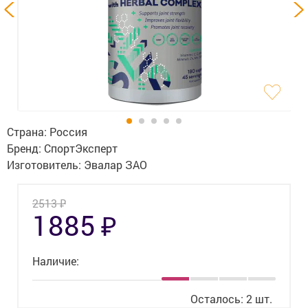
Гигиена
Изделия медицинского назначения
Планирование семьи
Медтехника
Оптика
Страна:
Россия
Бренд:
СпортЭксперт
Ортопедия
Изготовитель:
Эвалар ЗАО
Мама и малыш
₽
2513
₽
1885
Уход за больными
Витамины
и БАД
Наличие:
Скидки и акции
Осталось: 2 шт.