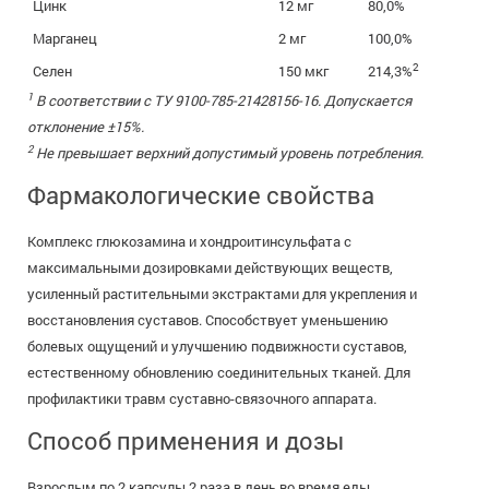
Цинк
12 мг
80,0%
Марганец
2 мг
100,0%
2
Селен
150 мкг
214,3%
1
В соответствии с ТУ 9100-785-21428156-16. Допускается
отклонение ±15%.
2
Не превышает верхний допустимый уровень потребления.
Фармакологические свойства
Комплекс глюкозамина и хондроитинсульфата с
максимальными дозировками действующих веществ,
усиленный растительными экстрактами для укрепления и
восстановления суставов. Способствует уменьшению
болевых ощущений и улучшению подвижности суставов,
естественному обновлению соединительных тканей. Для
профилактики травм суставно-связочного аппарата.
Способ применения и дозы
Взрослым по 2 капсулы 2 раза в день во время еды.