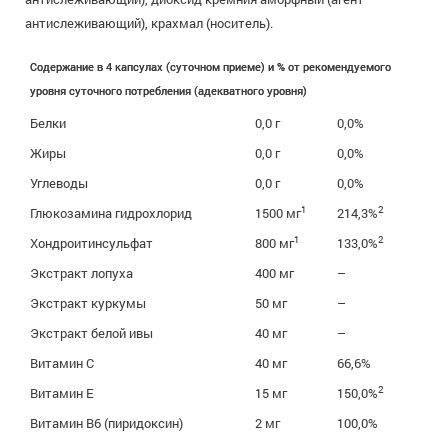
антислеживающий), крахмал (носитель).
Содержание в 4 капсулах (суточном приеме) и % от рекомендуемого
уровня суточного потребления (адекватного уровня)
Белки
0,0 г
0,0%
Жиры
0,0 г
0,0%
Углеводы
0,0 г
0,0%
1
2
Глюкозамина гидрохлорид
1500 мг
214,3%
1
2
Хондроитинсульфат
800 мг
133,0%
Экстракт лопуха
400 мг
–
Экстракт куркумы
50 мг
–
Экстракт белой ивы
40 мг
–
Витамин C
40 мг
66,6%
2
Витамин E
15 мг
150,0%
Витамин B6 (пиридоксин)
2 мг
100,0%