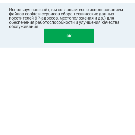
Используя наш сайт, вы соглашаетесь с использованием
файлов cookie и сервисов сбора технических данных
посетителей (IP-адресов, местоположения и др.) для
обеспечения работоспособности и улучшения качества
обслуживания
1885
В КОРЗИНУ
OK
ПОКУПАТЕЛЯМ
КОМПАНИЯ
Узнавайте первыми о скидках и акциях!