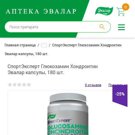
0
Бийск
→
15 аптек
...
Главная страница
СпортЭксперт Глюкозамин Хондроитин
Эвалар капсулы, 180 шт.
Войти |
Регистрация
СпортЭксперт Глюкозамин Хондроитин
Доставка и оплата
Эвалар капсулы, 180 шт.
Способ получения:
не выбран
,
изменить
0 отзывов
Поделиться
-25%
Эвалар
Лекарства
Косметика