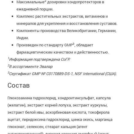
2
Максимальные
дозировки хондопротекторов в
ежедневной порции.
Комплекс растительных экстрактов, витаминов и
минералов для укрепления и восстановления суставов.
Компоненты производства Великобритании, Германии,
Индии.
3
Произведен по стандарту GMP
, обладает
фармацевтическим качеством и действенностью.
1
Информация подтверждена СоГР.
2
В ассортименте Эвалар
3
Сертификат GMP № C0170889-DS-1, NSF International (США).
Состав
Глюкозамина гидрохлорид, хондроитинсульфат, капсула
(желатин), экстракт корней лопуха, экстракт куркумы,
экстракт белой ивы, аскорбиновая кислота, токоферола
ацетат, пиридоксина гидрохлорид, цинка окись, марганца
глюконат, селексен, стеарат кальция (агент
антислеживающий), диоксид кремния аморфный (агент