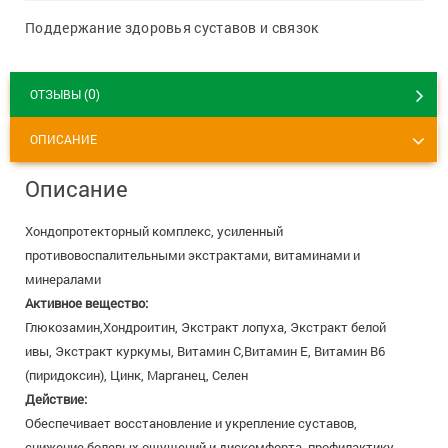
8 800 775 00 39
Вакансии
Поддержание здоровья суставов и связок
0
ОТЗЫВЫ (
)
ОПИСАНИЕ
Описание
Хондопротекторный комплекс, усиленный
противовоспалительными экстрактами, витаминами и
минералами
Активное вещество:
Глюкозамин,Хондроитин, Экстракт лопуха, Экстракт белой
ивы, Экстракт куркумы, Витамин C,Витамин E, Витамин B6
(пиридоксин), Цинк, Марганец, Селен
Действие:
Обеспечивает восстановление и укрепление суставов,
снижение болевых ощущений и дискомфорта, профилактику