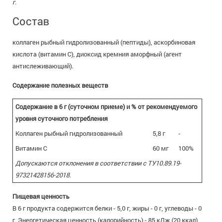
г.
Состав
коллаген рыбный гидролизованный (пептиды), аскорбиновая
кислота (витамин С), диоксид кремния аморфный (агент
антислеживающий).
Содержание полезных веществ
Содержание в 6 г (суточном приеме) и % от рекомендуемого
уровня суточного потребления
Коллаген рыбный гидролизованный
5,8 г
-
Витамин С
60 мг
100%
Допускаются отклонения в соответствии с ТУ10.89.19-
97321428156-2018.
Пищевая ценность
В 6 г продукта содержится белки - 5,0 г, жиры - 0 г, углеводы - 0
г. Энергетическая ценность (калорийность) - 85 кДж (20 ккал)