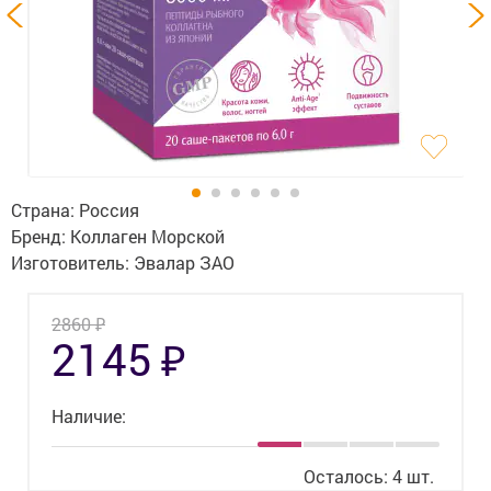
Гигиена
Изделия медицинского назначения
Планирование семьи
Медтехника
Оптика
Страна:
Россия
Бренд:
Коллаген Морской
Ортопедия
Изготовитель:
Эвалар ЗАО
Мама и малыш
₽
2860
₽
2145
Уход за больными
Витамины
и БАД
Наличие:
Скидки и акции
Осталось: 4 шт.