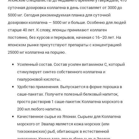
Японские специалисты до недавнего времени утверждали, что
суточная дозировка коллагена в день составляет от 3000 до
5000 мг. Сегодня рекомендуемая планка для суточной
дозировки коллагена — 5000 мг и больше. Особенно для людей
старше 40 лет. К слову, японцы принимают коллаген
постоянно, без курсов и перерывов, начиная с 16–20 лет. На
японском рынке присутствуют препараты с концентрацией
25000 мг коллагена на порцию.
Усиленный состав. Состав усилен витамином С, который
стимулирует синтез собственного коллагена и
гиалуроновой кислоты.
Удобство применения. Выпускается в форме порошка в
саше-пакетах. Получите полезный белковый напиток,
просто растворив 1 саше-пакетик Коллагена морского в
200 мл любого напитка.
Качественное сырье из Японии. Сырьем для Коллагена
морского от Эвалар является кожа морских (или
тихоокеанских) рыб, обитающих в естественной
акватории. Кроме того, при выборе сырья Эвалар