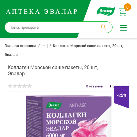
0
Бийск
→
15 аптек
...
Главная страница
Коллаген Морской саше-пакеты, 20 шт,
Эвалар
Войти |
Регистрация
Коллаген Морской саше-пакеты, 20 шт,
Доставка и оплата
Эвалар
Способ получения:
не выбран
,
изменить
0 отзывов
Поделиться
-25%
Эвалар
Лекарства
Косметика