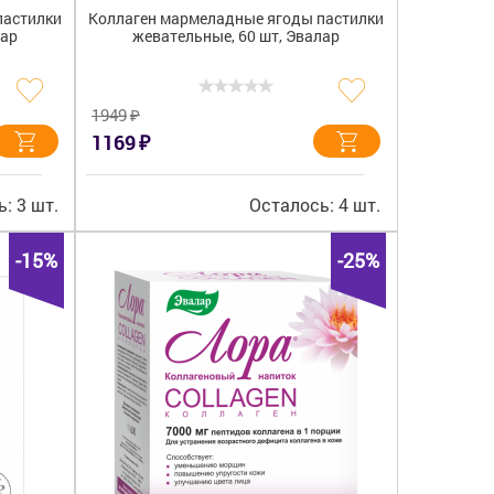
пастилки
Коллаген мармеладные ягоды пастилки
лар
жевательные, 60 шт, Эвалар
₽
1949
₽
1169
: 3 шт.
Осталось: 4 шт.
-15%
-25%