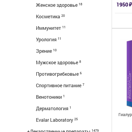
₽
1950
Женское здоровье
18
Косметика
20
Иммунитет
11
Урология
11
Зрение
10
Мужское здоровье
8
Противогрибковые
6
Спортивное питание
7
Венотоники
1
Дерматология
1
Гиалур
Evalar Laboratory
25
+
Лекарственные препараты
1479