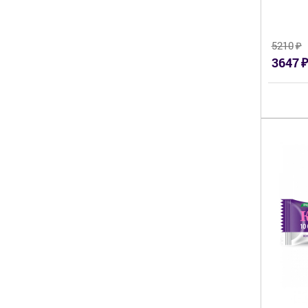
₽
5210
₽
3647