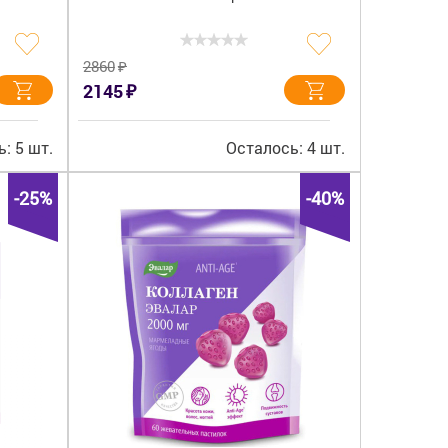
₽
2860
₽
2145
: 5 шт.
Осталось: 4 шт.
-25%
-40%