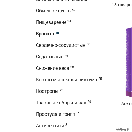
18 товаро
Обмен веществ
32
Пищеварение
34
Красота
18
Сердечно-сосудистые
30
Седативные
26
Снижение веса
30
Костно-мышечная система
25
Ноотропы
23
Травяные сборы и чаи
20
Ацети
Простуда и грипп
11
Антисептики
3
₽
2786