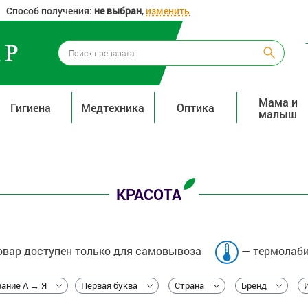
Способ получения:
не выбран
,
изменить
Мама и
Гигиена
Медтехника
Оптика
малыш
КРАСОТА
вар доступен только для самовывоза
— термолаби
ание А → Я
Первая буква
Страна
Бренд