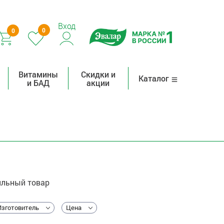
Вход
0
0
Витамины
Скидки и
Каталог
и БАД
акции
льный товар
Изготовитель
Цена