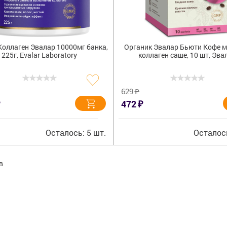
Коллаген Эвалар 10000мг банка,
Органик Эвалар Бьюти Кофе 
225г, Evalar Laboratory
коллаген саше, 10 шт, Эва
₽
629
₽
472
Осталось: 5 шт.
Осталось
в