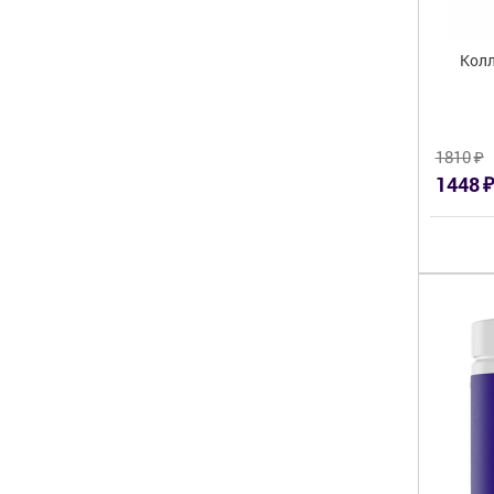
Колл
₽
1810
₽
1448