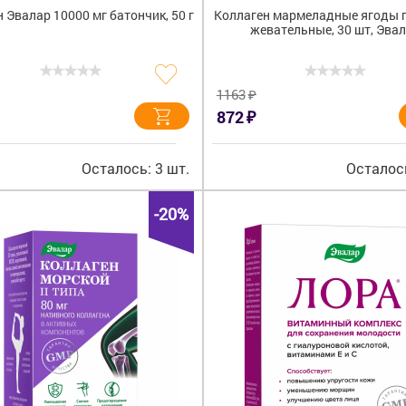
 Эвалар 10000 мг батончик, 50 г
Коллаген мармеладные ягоды 
жевательные, 30 шт, Эва
₽
1163
₽
872
Осталось: 3 шт.
Осталось
-20%