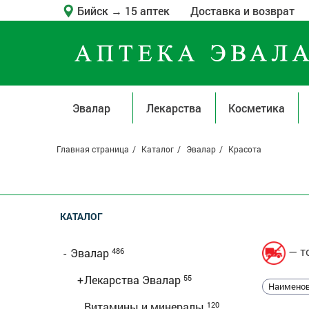
Бийск
→
15 аптек
Доставка и возврат
Эвалар
Лекарства
Косметика
Главная страница
Каталог
Эвалар
Красота
КАТАЛОГ
— то
-
Эвалар
486
+
Лекарства Эвалар
55
Наименов
Витамины и минералы
120