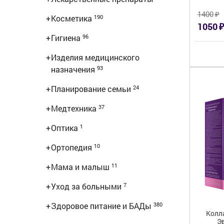
₽
1400
+
Косметика
190
₽
1050
+
Гигиена
96
+
Изделия медицинского
назначения
93
+
Планирование семьи
24
+
Медтехника
37
+
Оптика
1
+
Ортопедия
10
+
Мама и малыш
11
+
Уход за больными
7
+
Здоровое питание и БАДы
380
Колл
Эв