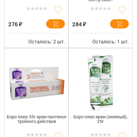
₽
₽
276
284
Осталось: 2 шт.
Осталось: 1 шт.
Боро плюс 35г крем пантенол
Боро плюс крем (зеленый),
тройного действия
25г