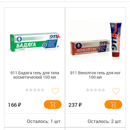
Гигиена
Изделия медицинского назначения
Планирование семьи
Медтехника
Оптика
Ортопедия
911 Бадяга гель для тела
911 Венолгон гель для ног
косметический 100 мл
100 мл
Мама и малыш
Уход за больными
₽
₽
166
237
Витамины
и БАД
Скидки и акции
Осталось: 1 шт.
Осталось: 2 шт.