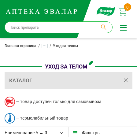
0
Бийск
→
15 аптек
...
Главная страница
Уход за телом
Войти |
Регистрация
УХОД ЗА ТЕЛОМ
Доставка и оплата
КАТАЛОГ
Способ получения:
не выбран
,
изменить
Эвалар
— товар доступен только для самовывоза
Лекарства
— термолабильный товар
Косметика
Наименование А → Я
Фильтры