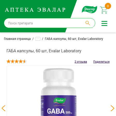
0
Бийск
→
15 аптек
...
Главная страница
ГАБА капсулы, 60 шт, Evalar Laboratory
Войти |
Регистрация
ГАБА капсулы, 60 шт, Evalar Laboratory
Доставка и оплата
2 отзыва
Поделиться
Способ получения:
не выбран
,
изменить
Эвалар
Лекарства
Косметика