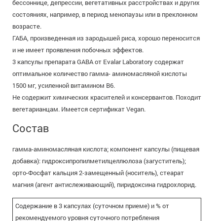
бессоннице, депрессии, вегетативных расстройствах и других
состояниях, например, в период менопаузы или в преклонном
возрасте.
ГАБА, произведенная из зародышей риса, хорошо переносится
и не имеет проявления побочных эффектов.
3 капсулы препарата GABA от Evalar Laboratory содержат
оптимальное количество гамма- аминомасляной кислоты
1500 мг, усиленной витамином B6.
Не содержит химических красителей и консервантов. Походит
вегетарианцам. Имеется сертификат Vegan.
Состав
гамма-аминомасляная кислота; компонент капсулы (пищевая
добавка): гидроксипропилметилцеллюлоза (загуститель);
орто-Фосфат кальция 2-замещенный (носитель), стеарат
магния (агент антислеживающий), пиридоксина гидрохлорид.
Содержание в 3 капсулах (суточном приеме) и % от
рекомендуемого уровня суточного потребления