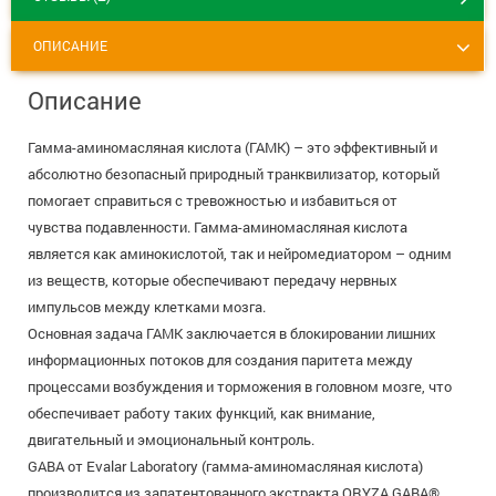
8 800 775 00 39
Вакансии
ОПИСАНИЕ
Описание
Гамма-аминомасляная кислота (ГАМК) – это эффективный и
абсолютно безопасный природный транквилизатор, который
помогает справиться с тревожностью и избавиться от
чувства подавленности. Гамма-аминомасляная кислота
является как аминокислотой, так и нейромедиатором – одним
из веществ, которые обеспечивают передачу нервных
импульсов между клетками мозга.
Основная задача ГАМК заключается в блокировании лишних
информационных потоков для создания паритета между
процессами возбуждения и торможения в головном мозге, что
обеспечивает работу таких функций, как внимание,
двигательный и эмоциональный контроль.
GABA от Evalar Laboratory (гамма-аминомасляная кислота)
производится из запатентованного экстракта ORYZA GABA®