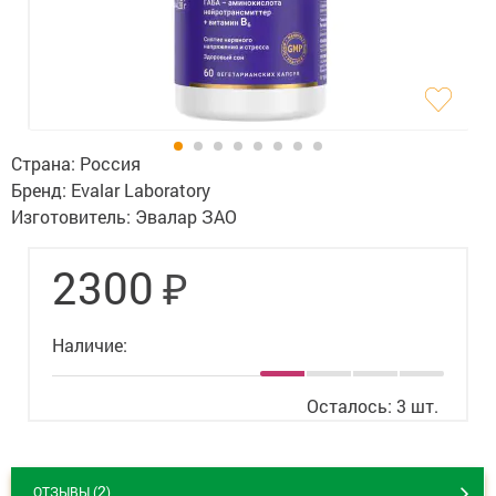
Гигиена
Изделия медицинского назначения
Планирование семьи
Медтехника
Страна:
Россия
Бренд:
Evalar Laboratory
Оптика
Изготовитель:
Эвалар ЗАО
Ортопедия
₽
2300
Мама и малыш
Наличие:
Уход за больными
Витамины
и БАД
Осталось: 3 шт.
Скидки и акции
2
ОТЗЫВЫ (
)