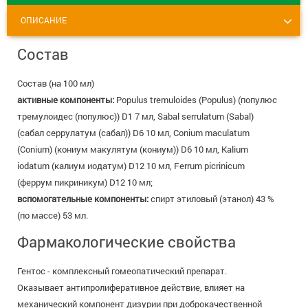
8 800 775 00 39
Вакансии
ОПИСАНИЕ
Состав
Состав (на 100 мл)
активные компоненты:
Populus tremuloides (Populus) (популюс
тремулоидес (популюс)) D1 7 мл, Sabal serrulatum (Sabal)
(сабал серрулатум (сабал)) D6 10 мл, Conium maculatum
(Conium) (кониум макулятум (кониум)) D6 10 мл, Kalium
iodatum (калиум иодатум) D12 10 мл, Ferrum picrinicum
(феррум пикриникум) D12 10 мл;
вспомогательные компоненты:
спирт этиловый (этанол) 43 %
(по массе) 53 мл.
Фармакологические свойства
Гентос - комплексный гомеопатический препарат.
Оказывает антипролиферативное действие, влияет на
механический компонент дизурии при доброкачественной