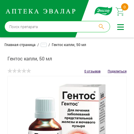
0
Бийск
→
15 аптек
...
Главная страница
Гентос капли, 50 мл
Войти |
Регистрация
Гентос капли, 50 мл
Доставка и оплата
0 отзывов
Поделиться
Способ получения:
не выбран
,
изменить
Эвалар
Лекарства
Косметика