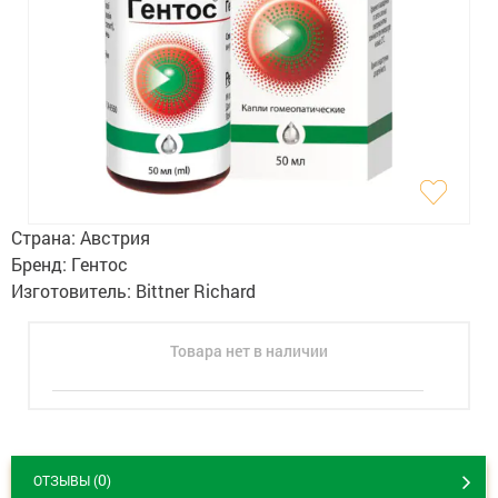
Гигиена
Изделия медицинского назначения
Планирование семьи
Медтехника
Оптика
Страна:
Австрия
Ортопедия
Бренд:
Гентос
Изготовитель:
Bittner Richard
Мама и малыш
Товара нет в наличии
Уход за больными
Витамины
и БАД
Скидки и акции
0
ОТЗЫВЫ (
)