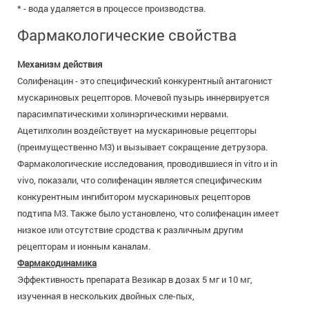
* - вода удаляется в процессе производства.
Фармакологические свойства
Механизм действия
Солифенацин - это специфический конкурентный антагонист
мускариновых рецепторов. Мочевой пузырь иннервируется
парасимпатическими холинэргическими нервами.
Ацетилхолин воздействует на мускариновые рецепторы
(преимущественно М3) и вызывает сокращение детрузора.
Фармакологические исследования, проводившиеся in vitro и in
vivo, показали, что солифенацин является специфическим
конкурентным ингибитором мускариновых рецепторов
подтипа М3. Также было установлено, что солифенацин имеет
низкое или отсутствие сродства к различным другим
рецепторам и ионным каналам.
Фармакодинамика
Эффективность препарата Везикар в дозах 5 мг и 10 мг,
изученная в нескольких двойных сле-пых,