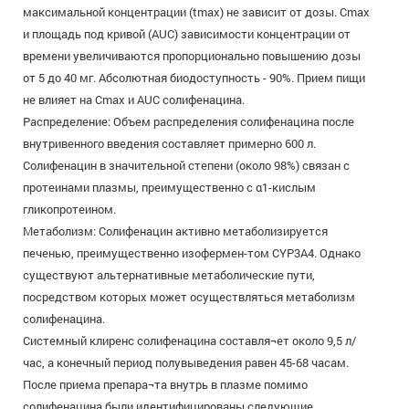
максимальной концентрации (tmax) не зависит от дозы. Сmах
и площадь под кривой (AUC) зависимости концентрации от
времени увеличиваются пропорционально повышению дозы
от 5 до 40 мг. Абсолютная биодоступность - 90%. Прием пищи
не влияет на Сmах и AUC солифенацина.
Распределение: Объем распределения солифенацина после
внутривенного введения составляет примерно 600 л.
Солифенацин в значительной степени (около 98%) связан с
протеинами плазмы, преимущественно с α1-кислым
гликопротеином.
Метаболизм: Солифенацин активно метаболизируется
печенью, преимущественно изофермен-том CYP3A4. Однако
существуют альтернативные метаболические пути,
посредством которых может осуществляться метаболизм
солифенацина.
Системный клиренс солифенацина составля¬ет около 9,5 л/
час, а конечный период полувыведения равен 45-68 часам.
После приема препара¬та внутрь в плазме помимо
солифенацина были идентифицированы следующие