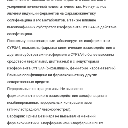
умеренной печеночной недостаточностью. Не изучались
явления индукции ферментов на фармакокинетику
солифенацина и его метаболитов, а так же влияние
высокоафинных субстратов изофермента CYP3A4 на действие
солифенацина.
Поскольку солифенацин метаболизируется изоферментом
CYP3A4, возможны фармако-кинетические взаимодействия с
другими субстратами изофермента CYP3A4 с более высоким
сродством (верапамил, дилтиазем) и с индукторами
изофермента CYP3A4 (рифампицин, фени-тоин, карбамазепин).
Влияние солифенацина на фармакокинетику других
лекарственных средств
Пероральные контрацептивы: Не выявлено
фармакокинетического взаимодействия солифенацина и
комбинированных пероральных контрацептивов
(этинилэстрадиол / левоноргестрел).
Варфарин: Прием Везикара не вызывал изменений
фармакокинетики R-варфарина или S-варфарина или их