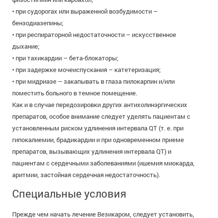
• при судорогах или выраженной возбудимости –
бензодиазепины;
• при респираторной недостаточности – искусственное
дыхание;
• при тахикардии – бета-блокаторы;
• при задержке мочеиспускания – катетеризация;
• при мидриазе – закапывать в глаза пилокарпин и/или
поместить больного в темное помещение.
Как и в случае передозировки других антихолинэргических
препаратов, особое внимание следует уделять пациентам с
установленным риском удлинения интервала QT (т. е. при
гипокалиемии, брадикардии и при одновременном приеме
препаратов, вызывающих удлинения интервала QT) и
пациентам с сердечными заболеваниями (ишемия миокарда,
аритмии, застойная сердечная недостаточность).
Специальные условия
Прежде чем начать лечение Везикаром, следует установить,