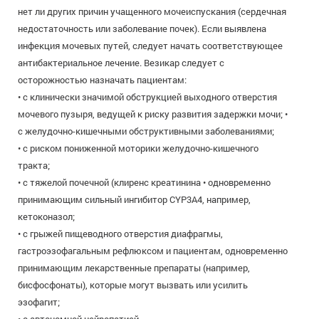
нет ли других причин учащенного мочеиспускания (сердечная
недостаточность или заболевание почек). Если выявлена
инфекция мочевых путей, следует начать соответствующее
антибактериальное лечение. Везикар следует с
осторожностью назначать пациентам:
• с клинически значимой обструкцией выходного отверстия
мочевого пузыря, ведущей к риску развития задержки мочи; •
с желудочно-кишечными обструктивными заболеваниями;
• с риском пониженной моторики желудочно-кишечного
тракта;
• с тяжелой почечной (клиренс креатинина • одновременно
принимающим сильный ингибитор CYP3A4, например,
кетоконазол;
• с грыжей пищеводного отверстия диафрагмы,
гастроэзофагальным рефлюксом и пациентам, одновременно
принимающим лекарственные препараты (например,
бисфосфонаты), которые могут вызвать или усилить
эзофагит;