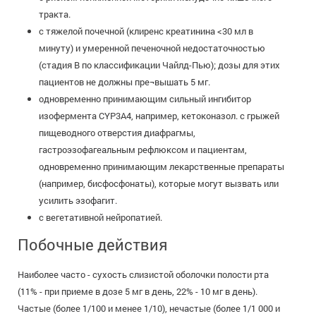
тракта.
с тяжелой почечной (клиренс креатинина <30 мл в
минуту) и умеренной печеночной недостаточностью
(стадия В по классификации Чайлд-Пью); дозы для этих
пациентов не должны пре¬вышать 5 мг.
одновременно принимающим сильный ингибитор
изофермента CYP3A4, например, кетоконазол. с грыжей
пищеводного отверстия диафрагмы,
гастроэзофагеальным рефлюксом и пациентам,
одновременно принимающим лекарственные препараты
(например, бисфосфонаты), которые могут вызвать или
усилить эзофагит.
с вегетативной нейропатией.
Побочные действия
Наиболее часто - сухость слизистой оболочки полости рта
(11% - при приеме в дозе 5 мг в день, 22% - 10 мг в день).
Частые (более 1/100 и менее 1/10), нечастые (более 1/1 000 и