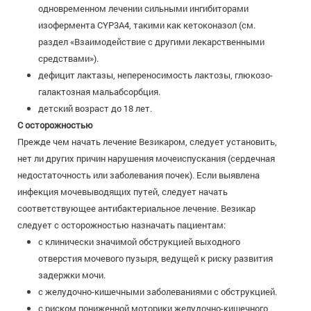
одновременном лечении сильными ингибиторами
изофермента CYP3A4, такими как кетоконазол (см.
раздел «Взаимодействие с другими лекарственными
средствами»).
дефицит лактазы, непереносимость лактозы, глюкозо-
галактозная мальабсорбция.
детский возраст до 18 лет.
С осторожностью
Прежде чем начать лечение Везикаром, следует установить,
нет ли других причин нарушения мочеиспускания (сердечная
недостаточность или заболевания почек). Если выявлена
инфекция мочевыводящих путей, следует начать
соответствующее антибактериальное лечение. Везикар
следует с осторожностью назначать пациентам:
с клинически значимой обструкцией выходного
отверстия мочевого пузыря, ведущей к риску развития
задержки мочи.
с желудочно-кишечными заболеваниями с обструкцией.
с риском пониженной моторики желудочно-кишечного