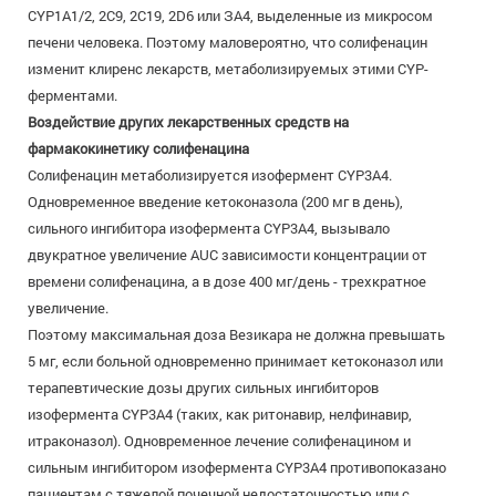
CYP1A1/2, 2С9, 2С19, 2D6 или ЗА4, выделенные из микросом
печени человека. Поэтому маловероятно, что солифенацин
изменит клиренс лекарств, метаболизируемых этими CYP-
ферментами.
Воздействие других лекарственных средств на
фармакокинетику солифенацина
Солифенацин метаболизируется изофермент CYP3A4.
Одновременное введение кетоконазола (200 мг в день),
сильного ингибитора изофермента CYP3A4, вызывало
двукратное увеличение AUC зависимости концентрации от
времени солифенацина, а в дозе 400 мг/день - трехкратное
увеличение.
Поэтому максимальная доза Везикара не должна превышать
5 мг, если больной одновременно принимает кетоконазол или
терапевтические дозы других сильных ингибиторов
изофермента CYP3A4 (таких, как ритонавир, нелфинавир,
итраконазол). Одновременное лечение солифенацином и
сильным ингибитором изофермента CYP3A4 противопоказано
пациентам с тяжелой почечной недостаточностью или с