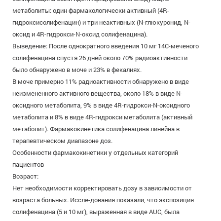
метаболиты: один фармакологически активный (4R-
гидроксисолифенацин) и три неактивных (N-глюкуронид, N-
оксид и 4R-гидрокси-N-оксид солифенацина).
Выведение: После однократного введения 10 мг 14С-меченого
солифенацина спустя 26 дней около 70% радиоактивности
было обнаружено в моче и 23% в фекалиях.
В моче примерно 11% радиоактивности обнаружено в виде
неизмененного активного вещества, около 18% в виде N-
оксидного метаболита, 9% в виде 4R-гидрокси-N-оксидного
метаболита и 8% в виде 4R-гидрокси метаболита (активный
метаболит). Фармакокинетика солифенацина линейна в
терапевтическом диапазоне доз.
Особенности фармакокинетики у отдельных категорий
пациентов
Возраст:
Нет необходимости корректировать дозу в зависимости от
возраста больных. Иссле-дования показали, что экспозиция
солифенацина (5 и 10 мг), выраженная в виде AUC, была