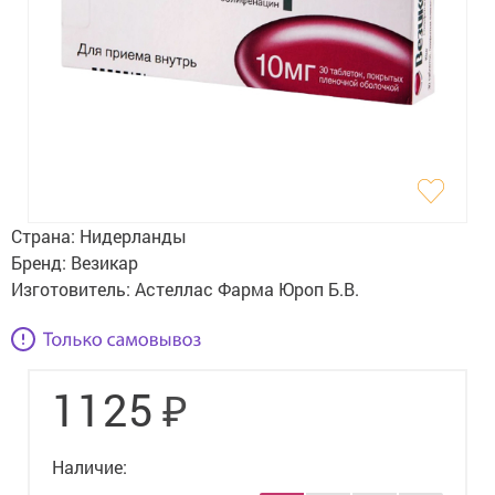
Гигиена
Изделия медицинского назначения
Планирование семьи
Медтехника
Оптика
Страна:
Нидерланды
Ортопедия
Бренд:
Везикар
Изготовитель:
Астеллас Фарма Юроп Б.В.
Мама и малыш
Уход за больными
₽
1125
Витамины
и БАД
Скидки и акции
Наличие: