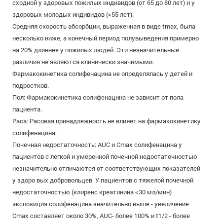
сходной у здоровых пожилых индивидов (от 65 до 80 лет) и у
здоровых молодых индивидов (<55 лет).
Средняя скорость абсорбции, выраженная в виде tmax, была
несколько ниже, а конечный период полувыведения примерно
на 20% длиннее у пожилых людей. Эти незначительные
различия не являются клинически значимыми.
Фармакокинетика солифенацина не определялась у детей и
подростков.
Пол: Фармакокинетика солифенацина не зависит от пола
пациента.
Раса: Расовая принадлежность не влияет на фармакокинетику
солифенацина.
Почечная недостаточность: AUC и Сmах солифенацина у
пациентов с легкой и умеренной почечной недостаточностью
незначительно отличаются от соответствующих показателей
у здоро вых добровольцев. У пациентов с тяжелой почечной
недостаточностью (клиренс креатинина <30 мл/мин)
экспозиция солифенацина значительно выше - увеличение
Сmах составляет около 30%, AUC- более 100% и t1/2 - более