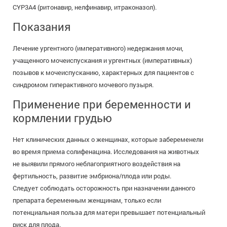
CYP3A4 (ритонавир, нелфинавир, итраконазол).
Показания
Лечение ургентного (императивного) недержания мочи,
учащенного мочеиспускания и ургентных (императивных)
позывов к мочеиспусканию, характерных для пациентов с
синдромом гиперактивного мочевого пузыря.
Применение при беременности и
кормлении грудью
Нет клинических данных о женщинах, которые забеременели
во время приема солифенацина. Исследования на животных
не выявили прямого неблагоприятного воздействия на
фертильность, развитие эмбриона/плода или роды.
Следует соблюдать осторожность при назначении данного
препарата беременным женщинам, только если
потенциальная польза для матери превышает потенциальный
риск для плода.