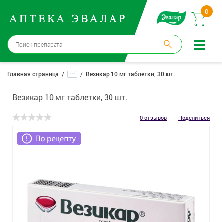
0
Бийск
→
15 аптек
...
Главная страница
Везикар 10 мг таблетки, 30 шт.
Войти |
Регистрация
Везикар 10 мг таблетки, 30 шт.
Доставка и оплата
0 отзывов
Поделиться
Способ получения:
не выбран
,
изменить
Эвалар
Лекарства
Косметика