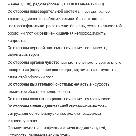
менее 1/100), редкие (более 1/10000 и менее 1/1000).
Со стороны пищеварительной системы:
частые - запор,
тошнота, диспепсия, абдоминальная боль; нечастые -
гастроэзофагальная рефлюксная болезнь, сухость слизистой
оболочки глотки; редкие - кишечная непроходимость,
копростаз.
Со стороны нервной системы:
нечастые - сонливость,
нарушение вкуса.
Со стороны органов чувств:
частые - нечеткость зрительного
восприятия (нарушение аккомодации); нечастые - сухость
слизистой оболочки глаз.
Со стороны дыхательной системы:
нечастые - сухость
слизистой оболочки полости носа.
Со стороны кожных покровов:
нечастые - сухость кожи.
Со стороны мочевыделительной системы:
нечастое -
затрудненное мочеиспускание; редкие - задержка
мочеиспускания.
Прочие:
нечастые - инфекции мочевыводящих путей,
усталость, периферические отеки.