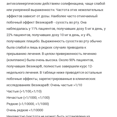
антихолинергическим действием солифенацина, чаще слабой
или умеренной выраженности. Частота этих нежелательных
эффектов зависит от дозы. Наиболее часто отмечаемый
побочный эффект Везикара® - сухость во рту. Она
наблюдалась у 11% пациентов, получавших дозу 5 мг в день, у
22% пациентов, получавших дозу 10 мг в день, и у 4%,
получавших плацебо. Выраженность сухости во рту обычно
была слабой и лишь в редких случаях приводила к
прерыванию лечения. В целом приверженность лечению
(комплаенс) была очень высока. Около 90% пациентов,
получавших Везикар®, полностью завершили курс 12-
недельного лечения. В таблице ниже приводятся остальные
побочные эффекты, зарегистрированные в клинических
исследованиях Везикара®: Очень частые >1/10
Частые (>1/100,<1/10)
Нечастые (>1/1000, <1/100)
Редкие (>1/10000, <1/1000)
Очень редкие <1/10000
Неизвестно (частота не может быть установлена из