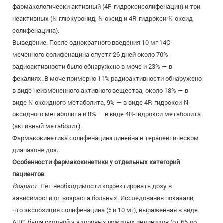
фармакологически активный (4R-гидроксисолифенацин) и три
неактивных (N-глюкуронид, N-оксид и 4R-гидрокси-N-оксид
солифенацина).
Выведение. После однократного введения 10 мг 14С-
меченного солифенацина спустя 26 дней около 70%
радиоактивности было обнаружено в моче и 23% — в
фекалиях. В моче примерно 11% радиоактивности обнаружено
в виде неизмененного активного вещества, около 18% — в
виде N-оксидного метаболита, 9% — в виде 4R-гидрокси-N-
оксидного метаболита и 8% — в виде 4R-гидрокси метаболита
(активный метаболит).
Фармакокинетика солифенацина линейна в терапевтическом
диапазоне доз.
Особенности фармакокинетики у отдельных категорий
пациентов
Возраст.
Нет необходимости корректировать дозу в
зависимости от возраста больных. Исследования показали,
что экспозиция солифенацина (5 и 10 мг), выраженная в виде
AUC, была сходной у здоровых пожилых индивидов (от 65 до