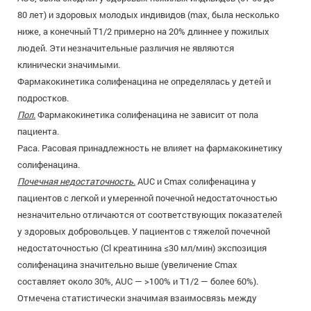
80 лет) и здоровых молодых индивидов (max, была несколько
ниже, а конечный T1/2 примерно на 20% длиннее у пожилых
людей. Эти незначительные различия не являются
клинически значимыми.
Фармакокинетика солифенацина не определялась у детей и
подростков.
Пол.
Фармакокинетика солифенацина не зависит от пола
пациента.
Раса. Расовая принадлежность не влияет на фармакокинетику
солифенацина.
Почечная недостаточность.
AUC и Сmах солифенацина у
пациентов с легкой и умеренной почечной недостаточностью
незначительно отличаются от соответствующих показателей
у здоровых добровольцев. У пациентов с тяжелой почечной
недостаточностью (Cl креатинина ≤30 мл/мин) экспозиция
солифенацина значительно выше (увеличение Сmах
составляет около 30%, AUC — >100% и T1/2 — более 60%).
Отмечена статистически значимая взаимосвязь между