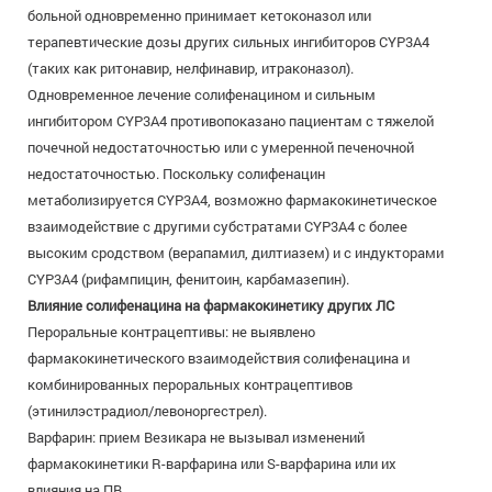
больной одновременно принимает кетоконазол или
терапевтические дозы других сильных ингибиторов CYP3A4
(таких как ритонавир, нелфинавир, итраконазол).
Одновременное лечение солифенацином и сильным
ингибитором CYP3A4 противопоказано пациентам с тяжелой
почечной недостаточностью или с умеренной печеночной
недостаточностью. Поскольку солифенацин
метаболизируется CYP3A4, возможно фармакокинетическое
взаимодействие с другими субстратами CYP3A4 с более
высоким сродством (верапамил, дилтиазем) и с индукторами
CYP3A4 (рифампицин, фенитоин, карбамазепин).
Влияние солифенацина на фармакокинетику других ЛС
Пероральные контрацептивы: не выявлено
фармакокинетического взаимодействия солифенацина и
комбинированных пероральных контрацептивов
(этинилэстрадиол/левоноргестрел).
Варфарин: прием Везикара не вызывал изменений
фармакокинетики R-варфарина или S-варфарина или их
влияния на ПВ.