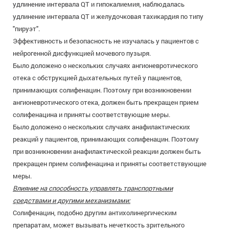
удлинение интервала QT и гипокалиемия, наблюдалась
удлинение интервала QT и желудочковая тахикардия по типу
"пируэт".
Эффективность и безопасность не изучалась у пациентов с
нейрогенной дисфункцией мочевого пузыря.
Было доложено о нескольких случаях ангионевротического
отека с обструкцией дыхательных путей у пациентов,
принимающих солифенацин. Поэтому при возникновении
ангионевротического отека, должен быть прекращен прием
солифенацина и приняты соответствующие меры.
Было доложено о нескольких случаях анафилактических
реакций у пациентов, принимающих солифенацин. Поэтому
при возникновении анафилактической реакции должен быть
прекращен прием солифенацина и приняты соответствующие
меры.
Влияние на способность управлять транспортными
средствами и другими механизмами:
Солифенацин, подобно другим антихолинергическим
препаратам, может вызывать нечеткость зрительного