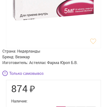
Гигиена
Изделия медицинского назначения
Планирование семьи
Медтехника
Оптика
Страна:
Нидерланды
Ортопедия
Бренд:
Везикар
Изготовитель:
Астеллас Фарма Юроп Б.В.
Мама и малыш
Уход за больными
₽
874
Витамины
и БАД
Скидки и акции
Наличие: