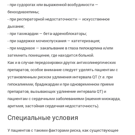
- при судорогах или выраженной возбудимости —
бензодиазепины;
- при респираторной недостаточности — искусственное
дыхание;
- при тахикардии — бета-адреноблокаторы;
- при задержке мочеиспускания — катетеризация;
- при мидриазе — закапывание в глаза пилокарпина и/или
затемнить помещение, где находится больной.
Как и в случае передозировки других антихолинергических
препаратов, особое внимание следует уделять пациентам с
установленным риском удлинения интервала QT (т.е. при
гипокалиемии, брадикардии и при одновременном приеме
препаратов, вызывающих удлинение интервала QT) и
пациентам с сердечными заболеваниями (ишемия миокарда,
аритмия, застойная сердечная недостаточность).
Специальные условия
У пациентов с такими факторами риска, как существующее