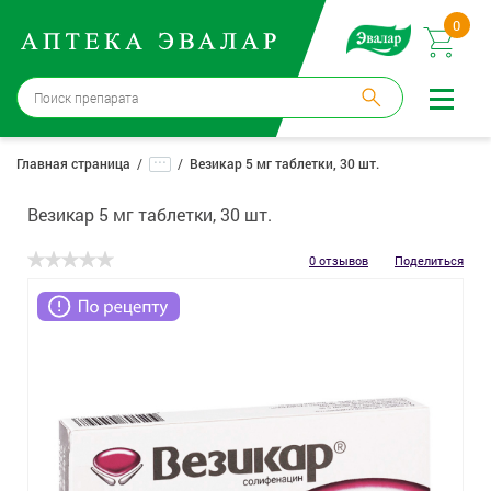
0
Бийск
→
15 аптек
...
Главная страница
Везикар 5 мг таблетки, 30 шт.
Войти |
Регистрация
Везикар 5 мг таблетки, 30 шт.
Доставка и оплата
0 отзывов
Поделиться
Способ получения:
не выбран
,
изменить
Эвалар
Лекарства
Косметика