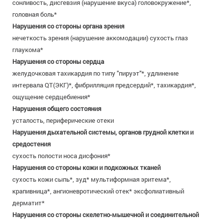
сонливость, дисгевзия (нарушение вкуса) головокружение*,
головная боль*
Нарушения со стороны органа зрения
нечеткость зрения (нарушение аккомодации) сухость глаз
глаукома*
Нарушения со стороны сердца
желудочковая тахикардия по типу "пируэт"*, удлинение
интервала QT(ЭКГ)*, фибрилляция предсердий*, тахикардия*,
ощущение сердцебиения*
Нарушения общего состояния
усталость, периферические отеки
Нарушения дыхательной системы, органов грудной клетки и
средостения
сухость полости носа дисфония*
Нарушения со стороны кожи и подкожных тканей
сухость кожи сыпь*, зуд* мультиформная эритема*,
крапивница*, ангионевротический отек* эксфолиативный
дерматит*
Нарушения со стороны скелетно-мышечной и соединительной