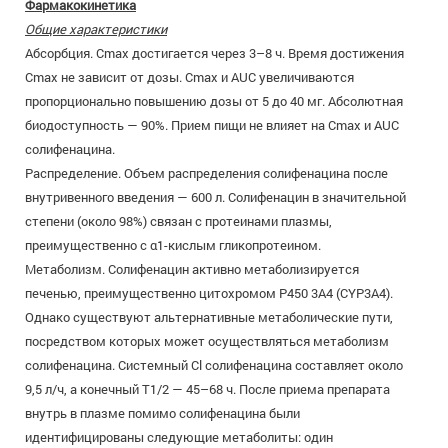
Фармакокинетика
Общие характеристики
Абсорбция. Cmax достигается через 3–8 ч. Время достижения
Cmax не зависит от дозы. Сmax и AUC увеличиваются
пропорционально повышению дозы от 5 до 40 мг. Абсолютная
биодоступность — 90%. Прием пищи не влияет на Сmах и AUC
солифенацина.
Распределение. Объем распределения солифенацина после
внутривенного введения — 600 л. Солифенацин в значительной
степени (около 98%) связан с протеинами плазмы,
преимущественно с α1-кислым гликопротеином.
Метаболизм. Солифенацин активно метаболизируется
печенью, преимущественно цитохромом Р450 3А4 (CYP3A4).
Однако существуют альтернативные метаболические пути,
посредством которых может осуществляться метаболизм
солифенацина. Системный Cl солифенацина составляет около
9,5 л/ч, а конечный T1/2 — 45–68 ч. После приема препарата
внутрь в плазме помимо солифенацина были
идентифицированы следующие метаболиты: один