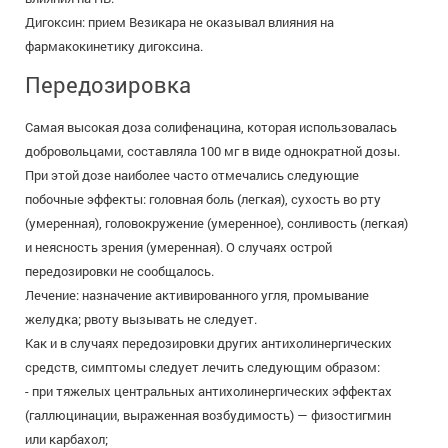
Дигоксин: прием Везикара не оказывал влияния на
фармакокинетику дигоксина.
Передозировка
Самая высокая доза солифенацина, которая использовалась
добровольцами, составляла 100 мг в виде однократной дозы.
При этой дозе наиболее часто отмечались следующие
побочные эффекты: головная боль (легкая), сухость во рту
(умеренная), головокружение (умеренное), сонливость (легкая)
и неясность зрения (умеренная). О случаях острой
передозировки не сообщалось.
Лечение: назначение активированного угля, промывание
желудка; рвоту вызывать не следует.
Как и в случаях передозировки других антихолинергических
средств, симптомы следует лечить следующим образом:
- при тяжелых центральных антихолинергических эффектах
(галлюцинации, выраженная возбудимость) — физостигмин
или карбахол;