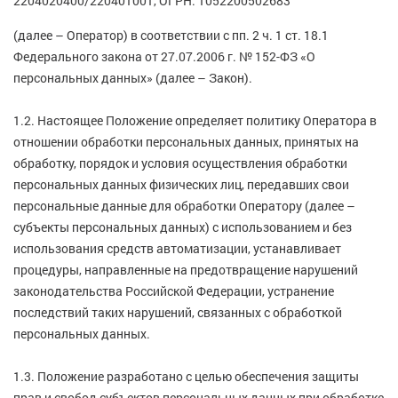
2204020400/220401001, ОГРН: 1052200502683
Гигиена
(далее – Оператор) в соответствии с пп. 2 ч. 1 ст. 18.1
Изделия медицинского назначения
Федерального закона от 27.07.2006 г. № 152-ФЗ «О
персональных данных» (далее – Закон).
Планирование семьи
1.2. Настоящее Положение определяет политику Оператора в
Медтехника
отношении обработки персональных данных, принятых на
Оптика
обработку, порядок и условия осуществления обработки
персональных данных физических лиц, передавших свои
Ортопедия
персональные данные для обработки Оператору (далее –
субъекты персональных данных) с использованием и без
Мама и малыш
использования средств автоматизации, устанавливает
процедуры, направленные на предотвращение нарушений
Уход за больными
законодательства Российской Федерации, устранение
последствий таких нарушений, связанных с обработкой
Витамины
и БАД
персональных данных.
Скидки и акции
1.3. Положение разработано с целью обеспечения защиты
прав и свобод субъектов персональных данных при обработке