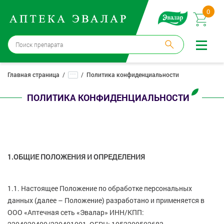
0
Бийск
→
15 аптек
...
Главная страница
Политика конфиденциальности
Войти |
Регистрация
ПОЛИТИКА КОНФИДЕНЦИАЛЬНОСТИ
Доставка и оплата
Способ получения:
не выбран
,
изменить
1.ОБЩИЕ ПОЛОЖЕНИЯ И ОПРЕДЕЛЕНИЯ
Эвалар
Лекарства
1.1. Настоящее Положение по обработке персональных
данных (далее – Положение) разработано и применяется в
Косметика
ООО «Аптечная сеть «Эвалар» ИНН/КПП: