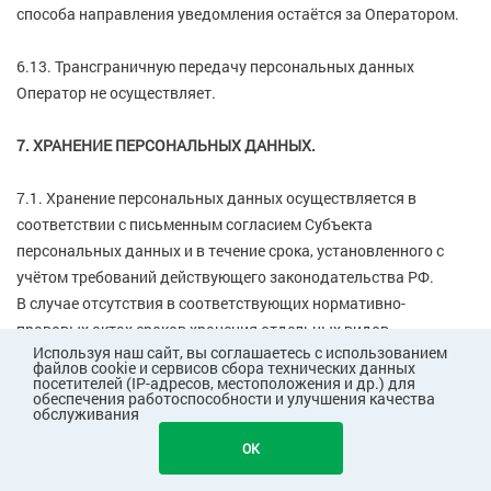
способа направления уведомления остаётся за Оператором.
6.13. Трансграничную передачу персональных данных
Оператор не осуществляет.
7. ХРАНЕНИЕ ПЕРСОНАЛЬНЫХ ДАННЫХ.
7.1. Хранение персональных данных осуществляется в
соответствии с письменным согласием Субъекта
персональных данных и в течение срока, установленного с
учётом требований действующего законодательства РФ.
В случае отсутствия в соответствующих нормативно-
правовых актах сроков хранения отдельных видов
Используя наш сайт, вы соглашаетесь с использованием
персональных данных, указанные персональные данные
файлов cookie и сервисов сбора технических данных
подлежат хранению в течение срока, указанного в письменном
посетителей (IP-адресов, местоположения и др.) для
обеспечения работоспособности и улучшения качества
согласии соответствующего Субъекта персональных данных.
обслуживания
OK
7.2. Хранение персональных данных осуществляется не
дольше, чем этого требуют цели обработки персональных