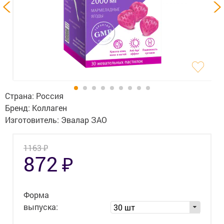
Гигиена
Изделия медицинского назначения
Планирование семьи
Медтехника
Оптика
Страна:
Россия
Бренд:
Коллаген
Ортопедия
Изготовитель:
Эвалар ЗАО
Мама и малыш
₽
1163
₽
872
Уход за больными
Витамины
и БАД
Форма
Скидки и акции
выпуска:
30 шт