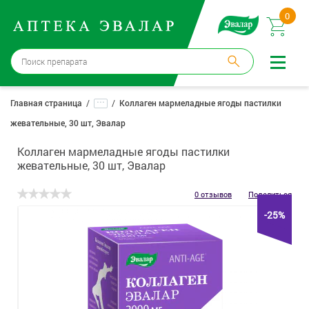
0
Бийск
→
15 аптек
...
Главная страница
Коллаген мармеладные ягоды пастилки
жевательные, 30 шт, Эвалар
Войти |
Регистрация
Коллаген мармеладные ягоды пастилки
Доставка и оплата
жевательные, 30 шт, Эвалар
Способ получения:
не выбран
,
изменить
0 отзывов
Поделиться
-25%
Эвалар
Лекарства
Косметика