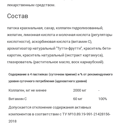
лекарственным средством.
Состав
патока крахмальная, сахар, коллаген гидролизованный,
желатин, лимонная кислота и молочная кислота (регуляторы
кислотности), аскорбиновая кислота (витамин С),
ароматизатор натуральный "Тутти-фрутти", краситель бети-
каротин, краситель натуральный (экстракт картамуса),
глазирователь (растительное масло, воск карнаубский).
Содержание в 4 пастилках (суточном приеме) и % от рекомендуемого
уровня суточного потребления (адекватного уровня)
Коллаген, мг не менее
2000 мг
-
Витамин С
60 мг
100%
Допускается отклонение содержания активных
компонентов в соответствии с ТУ №10.89.19-991-21428156-
2018