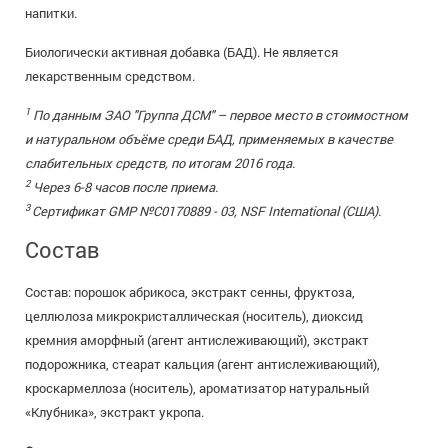
напитки.
Биологически активная добавка (БАД). Не является
лекарственным средством.
1
По данным ЗАО "Группа ДСМ" – первое место в стоимостном
и натуральном объёме среди БАД, применяемых в качестве
слабительных средств, по итогам 2016 года.
2
Через 6-8 часов после приема.
3
Сертификат GMP №С0170889 - 03, NSF International (США).
Состав
Cостав: порошок абрикоса, экстракт сенны, фруктоза,
целлюлоза микрокристаллическая (носитель), диоксид
кремния аморфный (агент антислеживающий), экстракт
подорожника, стеарат кальция (агент антислеживающий),
кроскармеллоза (носитель), ароматизатор натуральный
«Клубника», экстракт укропа.