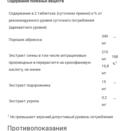
Содержание полезных веществ
Содержание в 2 таблетках (суточном приеме) и % от
рекомендуемого уровня суточного потребления
(адекватного уровня)
340
—
Порошок абрикоса
мг
210
Экстракт сенны в том числе антраценовые
168
мг
производные в перерасчете на хризофановую
1
%
16,8
кислоту, не менее
мг
15
—
Экстракт подорожника
мг
0,2
—
Экстракт укропа
мг
1
Не превышает верхний допустимый уровень потребления
Противопоказания