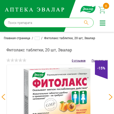
0
Бийск
→
15 аптек
...
Главная страница
Фитолакс таблетки, 20 шт, Эвалар
Войти |
Регистрация
Фитолакс таблетки, 20 шт, Эвалар
Доставка и оплата
0 отзывов
Поделиться
-15%
Способ получения:
не выбран
,
изменить
Эвалар
Лекарства
Косметика