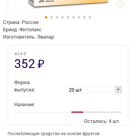
Гигиена
Изделия медицинского назначения
Страна:
Россия
Планирование семьи
Бренд:
Фитолакс
Изготовитель:
Эвалар
Медтехника
₽
414
Оптика
₽
352
Ортопедия
Форма
Мама и малыш
выпуска:
20 шт
Уход за больными
Наличие:
Витамины
и БАД
Осталось: 4 шт.
Скидки и акции
Послабляющее средство на основе фруктов