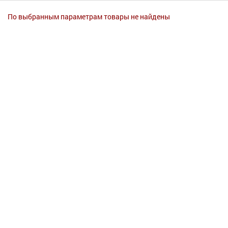
Гигиена
По выбранным параметрам товары не найдены
Изделия медицинского назначения
Планирование семьи
Медтехника
Оптика
Ортопедия
Мама и малыш
Уход за больными
Витамины
и БАД
Скидки и акции