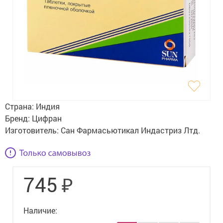
Гигиена
Изделия медицинского назначения
Планирование семьи
Медтехника
Оптика
Страна:
Индия
Ортопедия
Бренд:
Цифран
Изготовитель:
Сан Фармасьютикал Индастриз Лтд.
Мама и малыш
Уход за больными
₽
745
Витамины
и БАД
Скидки и акции
Наличие: