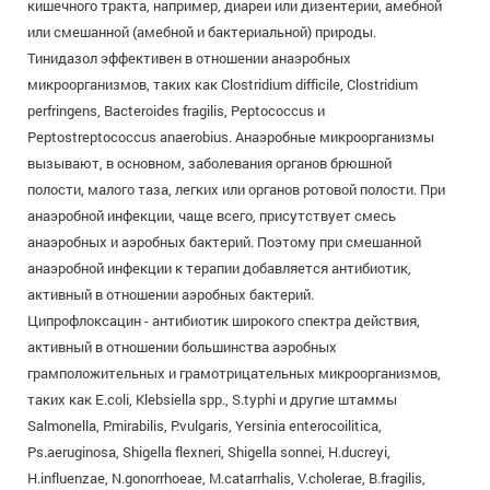
кишечного тракта, например, диареи или дизентерии, амебной
или смешанной (амебной и бактериальной) природы.
Тинидазол эффективен в отношении анаэробных
микроорганизмов, таких как Clostridium difficile, Clostridium
perfringens, Bacteroides fragilis, Peptococcus и
Peptostreptococcus anaerobius. Анаэробные микроорганизмы
вызывают, в основном, заболевания органов брюшной
полости, малого таза, легких или органов ротовой полости. При
анаэробной инфекции, чаще всего, присутствует смесь
анаэробных и аэробных бактерий. Поэтому при смешанной
анаэробной инфекции к терапии добавляется антибиотик,
активный в отношении аэробных бактерий.
Ципрофлоксацин - антибиотик широкого спектра действия,
активный в отношении большинства аэробных
грамположительных и грамотрицательных микроорганизмов,
таких как E.coli, Klebsiella spp., S.typhi и другие штаммы
Salmonella, P.mirabilis, P.vulgaris, Yersinia enterocoilitica,
Ps.aeruginosa, Shigella flexneri, Shigella sonnei, H.ducreyi,
H.influenzae, N.gonorrhoeae, M.catarrhalis, V.cholerae, B.fragilis,