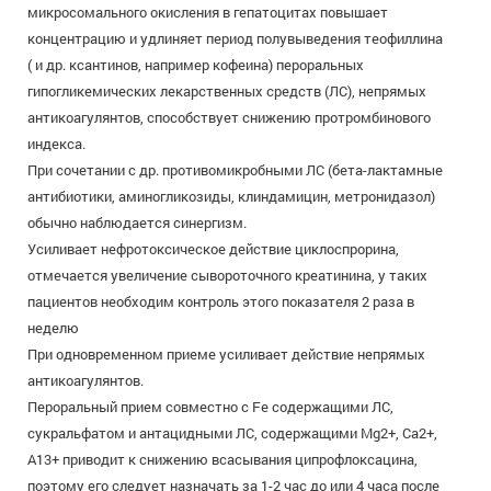
микросомального окисления в гепатоцитах повышает
концентрацию и удлиняет период полувыведения теофиллина
( и др. ксантинов, например кофеина) пероральных
гипогликемических лекарственных средств (ЛС), непрямых
антикоагулянтов, способствует снижению протромбинового
индекса.
При сочетании с др. противомикробными ЛС (бета-лактамные
антибиотики, аминогликозиды, клиндамицин, метронидазол)
обычно наблюдается синергизм.
Усиливает нефротоксическое действие циклоспрорина,
отмечается увеличение сывороточного креатинина, у таких
пациентов необходим контроль этого показателя 2 раза в
неделю
При одновременном приеме усиливает действие непрямых
антикоагулянтов.
Пероральный прием совместно с Fe содержащими ЛС,
сукральфатом и антацидными ЛС, содержащими Mg2+, Са2+,
А13+ приводит к снижению всасывания ципрофлоксацина,
поэтому его следует назначать за 1-2 час до или 4 часа после