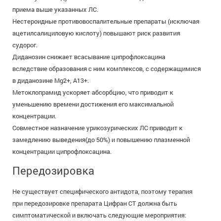
приема выше указанных ЛС.
Нестероидные противовоспалительные препараты (исключая
ацетилсалициловую кислоту) повышают риск развития
судорог.
Диданозин снижает всасывание ципрофлоксацина
вследствие образования с ним комплексов, с содержащимися
в диданозине Mg2+, А13+.
Метоклопрамид ускоряет абсорбцию, что приводит к
уменьшению времени достижения его максимальной
концентрации.
Совместное назначение урикозурических ЛC приводит к
замедлению выведения(до 50%) и повышению плазменной
концентрации ципрофлоксацина.
Передозировка
Не существует специфического антидота, поэтому терапия
при передозировке препарата Цифран СТ должна быть
симптоматической и включать следующие мероприятия: