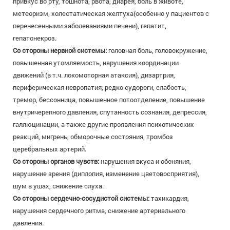
привкус во рту, тошнота, рвота, диарея, боль в животе,
метеоризм, холестатическая желтуха(особенно у пациентов с
перенесенными заболеваниями печени), гепатит,
гепатонекроз.
Со стороны нервной системы:
головная боль, головокружение,
повышенная утомляемость, нарушения координации
движений (в т.ч. локомоторная атаксия), дизартрия,
периферическая невропатия, редко судороги, слабость,
тремор, бессонница, повышенное потоотделение, повышение
внутричерепного давления, спутанность сознания, депрессия,
галлюцинации, а также другие проявления психотических
реакций, мигрень, обморочные состояния, тромбоз
церебральных артерий.
Со стороны органов чувств:
нарушения вкуса и обоняния,
нарушение зрения (диплопия, изменение цветовосприятия),
шум в ушах, снижение слуха.
Со стороны сердечно-сосудистой системы:
тахикардия,
нарушения сердечного ритма, снижение артериального
давления.