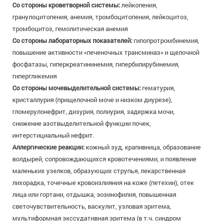
Со стороны кроветворной системы:
лейкопения,
гранулоцитопения, анемия, тромбоцитопения, лейкоцитоз,
тромбоцитоз, гемолитическая анемия
Со стороны лабораторных показателей:
гипопротромбинемия,
повышение активности «печеночных трансминаз» и щелочной
фосфатазы, гиперкреатининемия, гипербилирубинемия,
гипергликемия
Со стороны мочевыделительной системы:
гематурия,
кристаллурия (прищелочной моче и низком диурезе),
гломерулонефрит, дизурия, полиурия, задержка мочи,
снижение азотвыделительной функции почек,
интерстициальный нефрит.
Аллергические реакции:
кожный зуд, крапивница, образование
волдырей, сопровождающихся кровотечениями, и появление
маленьких узелков, образующих струпья, лекарственная
лихорадка, точечные кровоизлияния на коже (петехии), отек
лица или гортани, отдышка, эозинофилия, повышенная
светочувствительность, васкулит, узловая эритема,
мультиформная экссудативная эритема (в т.ч. синдром