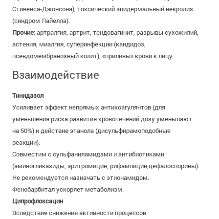
Стивенса-Джонсона), токсический эпидермальный некролиз
(синдром Лайелла).
Прочие:
артралгия, артрит, тендовагинит, разрывы сухожилий,
астения, миалгия, суперинфекции (кандидоз,
псевдомембранозный колит), «приливы» крови к лицу.
Взаимодействие
Тинидазол
Усиливает эффект непрямых антикоагулянтов (для
уменьшения риска развития кровотечений дозу уменьшают
на 50%) и действие этанола (дисульфирамоподобные
реакции).
Совместим с сульфаниламидами и антибиотиками
(аминогликазиды, эритромицин, рифампицин,цефалоспорины).
Не рекомендуется назначать с этионамидом.
Фенобарбитал ускоряет метаболизм.
Ципрофлоксацин
Вследствие снижения активности процессов