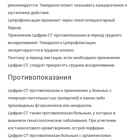
рекомендуется. Тинидазол может оказывать канцерогенное и
мутагенное действие.
Ципрофлоксацин проникает через гематоплацентарный
барьер.
Применение Цифран СТ противопоказано в период грудного
вскармливания. Тинидазол и Ципрофлоксацин
экскретируются в грудное молоко.
Поэтому, в период лактации, если необходимо применение
Цифран СТ, следует прекратить грудное вскармливание.
Противопоказания
Цифран СТ противопоказан к применению у больных с
гиперчувствительностью (аллергией) к каким-либо
производным фторхинолона или имидазола.
Цифран СТ также противопоказан больным, у которых в
анамнезе гематологические заболевания. При угнетении
костномозгового кроветворения, острой порфирии.
Цифран СТ противопоказан больным с органическими