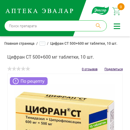
0
Бийск
→
15 аптек
...
Главная страница
Цифран СТ 500+600 мг таблетки, 10 шт.
Войти |
Регистрация
Цифран СТ 500+600 мг таблетки, 10 шт.
Доставка и оплата
0 отзывов
Поделиться
Способ получения:
не выбран
,
изменить
Эвалар
Лекарства
Косметика