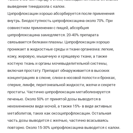
выведение тинидазола с калом.
Ципрофлоксацин хорошо абсорбируется после применения
внутрь. Биодоступность ципрофлоксацина около 70%. При
совместном применении с пищей, абсорбция
ципрофлоксацина замедляется. 20-40% препарата
связывается белками плазмы. Ципрофлоксацин хорошо
проникает в жидкостные среды и ткани организма: легкие,
кожу, жировую, мышечную и хрящевую ткани, а также
костную ткань и органы мочевыделительной системы,
включая простату. Препарат обнаруживается в высоких
концентрациях в слюне, слизи в носовой полости и бронхах,
сперме, лимфе, перитонеальной жидкости, желчи и секрете
простаты. Частично ципрофлоксацин метаболизируется
печенью. Около 50% от принятой дозы выводится в
неизмененном виде мочой, а также 15%- в виде активных
метаболитов, таких как оксоципрофлоксацин. Остальная
часть дозы выводится с желчью, частично всасываясь
повторно. Около 15-30% ципрофлоксацина выводится с калом.