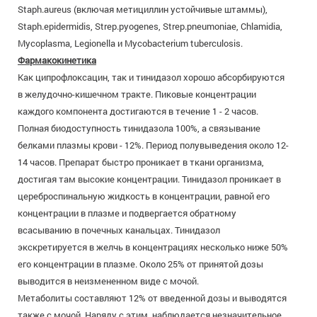
Staph.aureus (включая метициллин устойчивые штаммы),
Staph.epidermidis, Strep.pyogenes, Strep.pneumoniae, Chlamidia,
Mycoplasma, Legionella и Mycobacterium tuberculosis.
Фармакокинетика
Как ципрофлоксацин, так и тинидазол хорошо абсорбируются
в желудочно-кишечном тракте. Пиковые концентрации
каждого компонента достигаются в течение 1 - 2 часов.
Полная биодоступность тинидазола 100%, а связывание
белками плазмы крови - 12%. Период полувыведения около 12-
14 часов. Препарат быстро проникает в ткани организма,
достигая там высокие концентрации. Тинидазол проникает в
цереброспинальную жидкость в концентрации, равной его
концентрации в плазме и подвергается обратному
всасыванию в почечных канальцах. Тинидазол
экскретируется в желчь в концентрациях несколько ниже 50%
его концентрации в плазме. Около 25% от принятой дозы
выводится в неизмененном виде с мочой.
Метаболиты составляют 12% от введенной дозы и выводятся
также с мочой. Наряду с этим, наблюдается незначительное