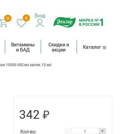
Вход
0
0
Витамины
Скидки и
Каталог
и БАД
акции
он 10000 МЕ/мл капли, 10 мл
₽
342
Кол-во:
-
+