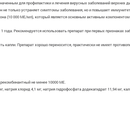
аченным для профилактики и лечения вирусных заболеваний верхних дых
он не только устраняет симптомы заболевания, но и повышает иммунитет
она (10 000 МЕ/мл), который является основным активным компоненто
 1 года. Рекомендуется использовать препарат при первых признаках за
ать капли. Препарат хорошо переносится, практически не имеет противо
 рекомбинантный не менее 10000 ME.
г, натрия хлорид 4,1 мг, натрия гидрофосфата додекагидрат 11,94 мг, кал