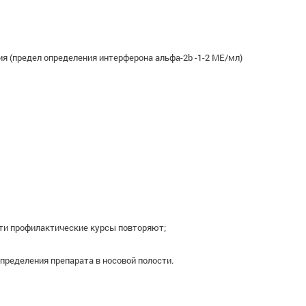
 (предел определения интерферона альфа-2b -1-2 МЕ/мл)
сти профилактические курсы повторяют;
ределения препарата в носовой полости.