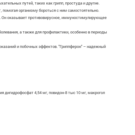
ательных путей, таких как грипп, простуда и другие.
, помогая организму бороться с ним самостоятельно.
м. Он оказывает противовирусное, иммуностимулирующее
болевания, а также для профилактики, особенно в периоды
показаний и побочных эффектов. "Гриппферон" – надежный
ия дигидрофосфат 4,54 мг, повидон-8 тыс 10 мг, макрогол