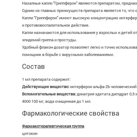
Назалные капли "Гриппферон" являются препаратом, предназн
Одним из главных преимуществ препарата является то, что 
Капли "Гриппферон" имеют высокую концентрацию интерфер
и противовоспалительное действие.
Капли назначаются для использования у взрослых и детей от
эпидемий гриппа и простуды.
Удобный флакон-дозатор позволяет легко и точно использов
помощник в борьбе с вирусными заболеваниями.
Состав
1 мл препарата содержит:
Действующее вещество:
интерферон альфа-2b человеческий
Вспомогательные вещества:
динатрия эдетата дигидрат 0,5 м
4000 100 мг, вода очищенная до 1 мл.
Фармакологические свойства
Фармакотерапевтическая группа
цитокин