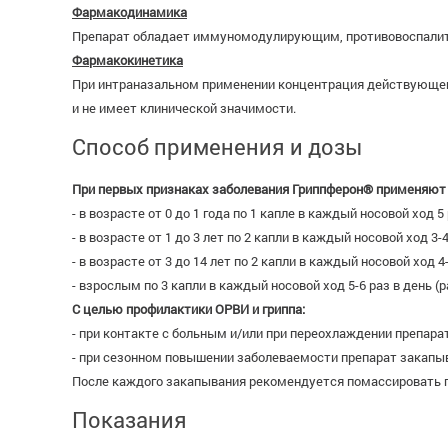
Фармакодинамика
Препарат обладает иммуномодулирующим, противовоспалит
Фармакокинетика
При интраназальном применении концентрация действующего 
и не имеет клинической значимости.
Способ применения и дозы
При первых признаках заболевания Гриппферон® применяют в
- в возрасте от 0 до 1 года по 1 капле в каждый носовой ход 
- в возрасте от 1 до 3 лет по 2 капли в каждый носовой ход 3
- в возрасте от 3 до 14 лет по 2 капли в каждый носовой ход 
- взрослым по 3 капли в каждый носовой ход 5-6 раз в день (
С целью профилактики ОРВИ и гриппа:
- при контакте с больным и/или при переохлаждении препара
- при сезонном повышении заболеваемости препарат закапыв
После каждого закапывания рекомендуется помассировать па
Показания