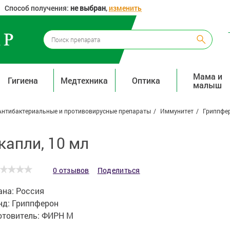
Способ получения:
не выбран
,
изменить
Мама и
Гигиена
Медтехника
Оптика
малыш
Антибактериальные и противовирусные препараты
Иммунитет
Гриппфер
капли, 10 мл
0 отзывов
Поделиться
ана:
Россия
нд:
Гриппферон
отовитель:
ФИРН М