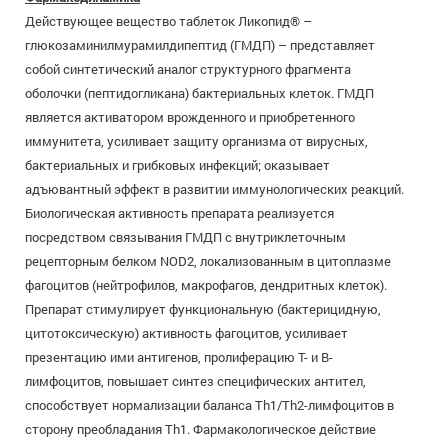
Действующее вещество таблеток Ликопид® –
глюкозаминилмурамилдипептид (ГМДП) – представляет
собой синтетический аналог структурного фрагмента
оболочки (пептидогликана) бактериальных клеток. ГМДП
является активатором врожденного и приобретенного
иммунитета, усиливает защиту организма от вирусных,
бактериальных и грибковых инфекций; оказывает
адъювантный эффект в развитии иммунологических реакций.
Биологическая активность препарата реализуется
посредством связывания ГМДП с внутриклеточным
рецепторным белком NOD2, локализованным в цитоплазме
фагоцитов (нейтрофилов, макрофагов, дендритных клеток).
Препарат стимулирует функциональную (бактерицидную,
цитотоксическую) активность фагоцитов, усиливает
презентацию ими антигенов, пролиферацию Т- и В-
лимфоцитов, повышает синтез специфических антител,
способствует нормализации баланса Th1/Th2-лимфоцитов в
сторону преобладания Th1. Фармакологическое действие