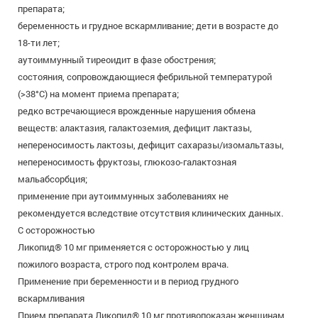
препарата;
беременность и грудное вскармливание; дети в возрасте до
18-ти лет;
аутоиммунный тиреоидит в фазе обострения;
состояния, сопровождающиеся фебрильной температурой
(>38°С) на момент приема препарата;
редко встречающиеся врожденные нарушения обмена
веществ: алактазия, галактоземия, дефицит лактазы,
непереносимость лактозы, дефицит сахаразы/изомальтазы,
непереносимость фруктозы, глюкозо-галактозная
мальабсорбция;
применение при аутоиммунных заболеваниях не
рекомендуется вследствие отсутствия клинических данных.
С осторожностью
Ликопид® 10 мг применяется с осторожностью у лиц
пожилого возраста, строго под контролем врача.
Применение при беременности и в период грудного
вскармливания
Прием препарата Ликопид® 10 мг противопоказан женщинам