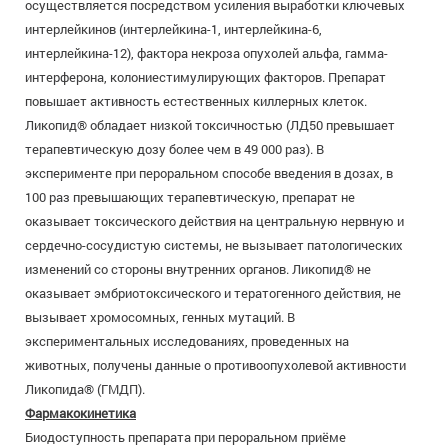
осуществляется посредством усиления выработки ключевых
интерлейкинов (интерлейкина-1, интерлейкина-6,
интерлейкина-12), фактора некроза опухолей альфа, гамма-
интерферона, колониестимулирующих факторов. Препарат
повышает активность естественных киллерных клеток.
Ликопид® обладает низкой токсичностью (ЛД50 превышает
терапевтическую дозу более чем в 49 000 раз). В
эксперименте при пероральном способе введения в дозах, в
100 раз превышающих терапевтическую, препарат не
оказывает токсического действия на центральную нервную и
сердечно-сосудистую системы, не вызывает патологических
изменений со стороны внутренних органов. Ликопид® не
оказывает эмбриотоксического и тератогенного действия, не
вызывает хромосомных, генных мутаций. В
экспериментальных исследованиях, проведенных на
животных, получены данные о противоопухолевой активности
Ликопида® (ГМДП).
Фармакокинетика
Биодоступность препарата при пероральном приёме