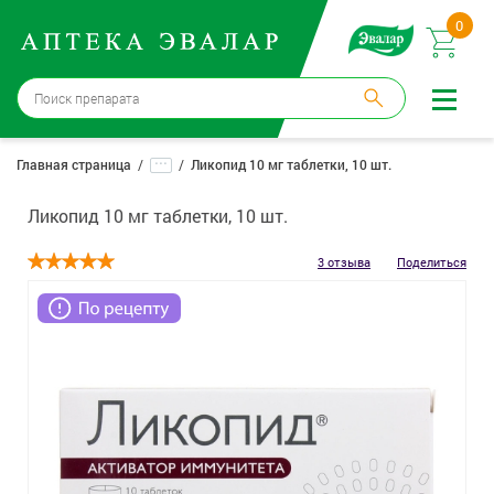
0
Бийск
→
15 аптек
...
Главная страница
Ликопид 10 мг таблетки, 10 шт.
Войти |
Регистрация
Ликопид 10 мг таблетки, 10 шт.
Доставка и оплата
3 отзыва
Поделиться
Способ получения:
не выбран
,
изменить
Эвалар
Лекарства
Косметика