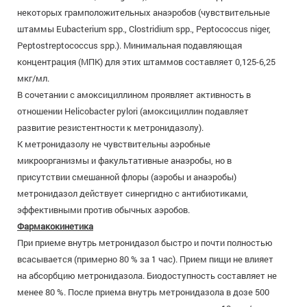
некоторых грамположительных анаэробов (чувствительные
штаммы Eubacterium spp., Clostridium spp., Peptococcus niger,
Peptostreptococcus spp.). Минимальная подавляющая
концентрация (МПК) для этих штаммов составляет 0,125-6,25
мкг/мл.
В сочетании с амоксициллином проявляет активность в
отношении Helicobacter pylori (амоксициллин подавляет
развитие резистентности к метронидазолу).
К метронидазолу не чувствительны аэробные
микроорганизмы и факультативные анаэробы, но в
присутствии смешанной флоры (аэробы и анаэробы)
метронидазол действует синергидно с антибиотиками,
эффективными против обычных аэробов.
Фармакокинетика
При приеме внутрь метронидазол быстро и почти полностью
всасывается (примерно 80 % за 1 час). Прием пищи не влияет
на абсорбцию метронидазола. Биодоступность составляет не
менее 80 %. После приема внутрь метронидазола в дозе 500