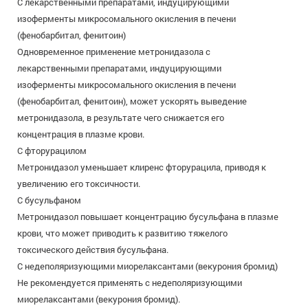
С лекарственными препаратами, индуцирующими
изоферменты микросомального окисления в печени
(фенобарбитал, фенитоин)
Одновременное применение метронидазола с
лекарственными препаратами, индуцирующими
изоферменты микросомального окисления в печени
(фенобарбитал, фенитоин), может ускорять выведение
метронидазола, в результате чего снижается его
концентрация в плазме крови.
С фторурацилом
Метронидазол уменьшает клиренс фторурацила, приводя к
увеличению его токсичности.
С бусульфаном
Метронидазол повышает концентрацию бусульфана в плазме
крови, что может приводить к развитию тяжелого
токсического действия бусульфана.
С недеполяризующими миорелаксантами (векурония бромид)
Не рекомендуется применять с недеполяризующими
миорелаксантами (векурония бромид).