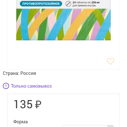
Гигиена
Изделия медицинского назначения
Планирование семьи
Медтехника
Оптика
Ортопедия
Страна:
Россия
Мама и малыш
Уход за больными
₽
135
Витамины
и БАД
Скидки и акции
Форма