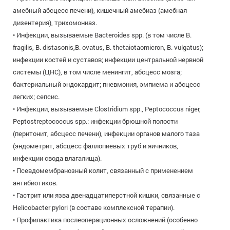
амебный абсцесс печени), кишечный амебиаз (амебная
дизентерия), трихомониаз.
• Инфекции, вызываемые Bacteroides spp. (в том числе B.
fragilis, B. distasonis,B. ovatus, B. thetaiotaomicron, B. vulgatus);
инфекции костей и суставов; инфекции центральной нервной
системы (ЦНС), в том числе менингит, абсцесс мозга;
бактериальный эндокардит; пневмония, эмпиема и абсцесс
легких; сепсис.
• Инфекции, вызываемые Clostridium spp., Peptococcus niger,
Peptostreptococcus spp.: инфекции брюшной полости
(перитонит, абсцесс печени), инфекции органов малого таза
(эндометрит, абсцесс фаллопиевых труб и яичников,
инфекции свода влагалища).
• Псевдомембранозный колит, связанный с применением
антибиотиков.
• Гастрит или язва двенадцатиперстной кишки, связанные с
Helicobacter pylori (в составе комплексной терапии).
• Профилактика послеоперационных осложнений (особенно