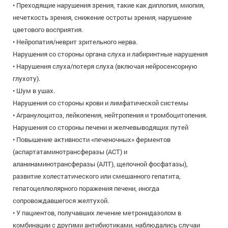
• Преходящие нарушения зрения, такие как диплопия, миопия,
нечеткость зрения, снижение остроты зрения, нарушение
цветового восприятия.
• Нейропатия/неврит зрительного нерва.
Нарушения со стороны органа слуха и лабиринтные нарушения
• Нарушения слуха/потеря слуха (включая нейросенсорную
глухоту).
• Шум в ушах.
Нарушения со стороны крови и лимфатической системы
• Агранулоцитоз, лейкопения, нейтропения и тромбоцитопения.
Нарушения со стороны печени и желчевыводящих путей
• Повышение активности «печеночных» ферментов
(аспартатаминотрансферазы (АСТ) и
аланинаминотрансферазы (АЛТ), щелочной фосфатазы),
развитие холестатического или смешанного гепатита,
гепатоцеллюлярного поражения печени, иногда
сопровождавшегося желтухой.
• У пациентов, получавших лечение метронидазолом в
комбинации с другими антибиотиками, наблюдались случаи