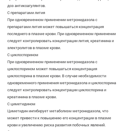
доз антикоагулянтов.
С препаратами лития
При одновременном применении метронидазола с
препаратами лития может повышаться концентрация
последнего в плазме крови. При одновременном применении
следует контролировать концентрации лития, креатинина и
электролитов в плазме крови.
С циклоспорином
При одновременном применении метронидазола с
циклоспорином может повышаться концентрация
циклоспорина в плазме крови. В случае необходимости
одновременного применения метронидазола и циклоспорина
следует контролировать концентрации циклоспорина и
креатинина в плазме крови.
С циметидином
Циметидин ингибирует метаболизм метронидазола, что
может привести к повышению его концентрации в плазме
крови и увеличению риска развития побочных явлений.