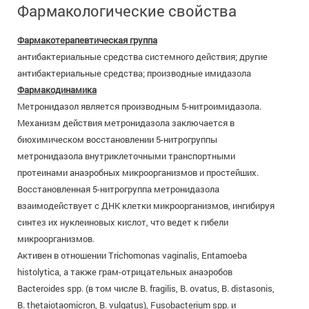
Фармакологические свойства
Фармакотерапевтическая группа
антибактериальные средства системного действия; другие
антибактериальные средства; производные имидазола
Фармакодинамика
Метронидазол является производным 5-нитроимидазола.
Механизм действия метронидазола заключается в
биохимическом восстановлении 5-нитрогруппы
метронидазола внутриклеточными транспортными
протеинами анаэробных микроорганизмов и простейших.
Восстановленная 5-нитрогруппа метронидазола
взаимодействует с ДНК клетки микроорганизмов, ингибируя
синтез их нуклеиновых кислот, что ведет к гибели
микроорганизмов.
Активен в отношении Trichomonas vaginalis, Entamoeba
histolytica, а также грам-отрицательных анаэробов
Bacteroides spp. (в том числе B. fragilis, B. оvatus, B. distasonis,
B. thetaiotaomicron, B. vulgatus), Fusobacterium spp. и