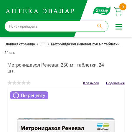
0
Бийск
→
15 аптек
...
Главная страница
Метронидазол Реневал 250 мг таблетки,
24 шт.
Войти |
Регистрация
Метронидазол Реневал 250 мг таблетки, 24
Доставка и оплата
шт.
Способ получения:
не выбран
,
изменить
0 отзывов
Поделиться
Эвалар
Лекарства
Косметика