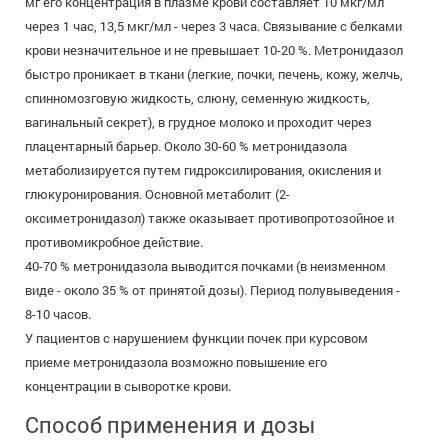
мг его концентрация в плазме крови составляет 10 мкг/мл
через 1 час, 13,5 мкг/мл - через 3 часа. Связывание с белками
крови незначительное и не превышает 10-20 %. Метронидазол
быстро проникает в ткани (легкие, почки, печень, кожу, желчь,
спинномозговую жидкость, слюну, семенную жидкость,
вагинальный секрет), в грудное молоко и проходит через
плацентарный барьер. Около 30-60 % метронидазола
метаболизируется путем гидроксилирования, окисления и
глюкуронирования. Основной метаболит (2-
оксиметронидазол) также оказывает противопротозойное и
противомикробное действие.
40-70 % метронидазола выводится почками (в неизменном
виде - около 35 % от принятой дозы). Период полувыведения -
8-10 часов.
У пациентов с нарушением функции почек при курсовом
приеме метронидазола возможно повышение его
концентрации в сыворотке крови.
Способ применения и дозы