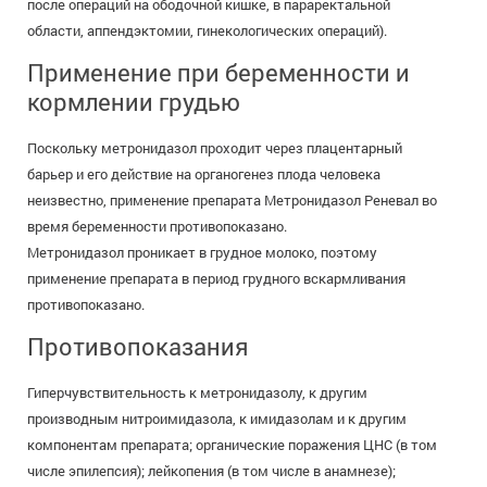
после операций на ободочной кишке, в параректальной
области, аппендэктомии, гинекологических операций).
Применение при беременности и
кормлении грудью
Поскольку метронидазол проходит через плацентарный
барьер и его действие на органогенез плода человека
неизвестно, применение препарата Метронидазол Реневал во
время беременности противопоказано.
Метронидазол проникает в грудное молоко, поэтому
применение препарата в период грудного вскармливания
противопоказано.
Противопоказания
Гиперчувствительность к метронидазолу, к другим
производным нитроимидазола, к имидазолам и к другим
компонентам препарата; органические поражения ЦНС (в том
числе эпилепсия); лейкопения (в том числе в анамнезе);