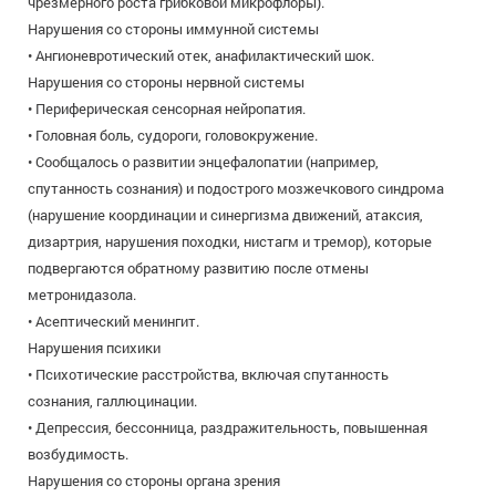
чрезмерного роста грибковой микрофлоры).
Нарушения со стороны иммунной системы
• Ангионевротический отек, анафилактический шок.
Нарушения со стороны нервной системы
• Периферическая сенсорная нейропатия.
• Головная боль, судороги, головокружение.
• Сообщалось о развитии энцефалопатии (например,
спутанность сознания) и подострого мозжечкового синдрома
(нарушение координации и синергизма движений, атаксия,
дизартрия, нарушения походки, нистагм и тремор), которые
подвергаются обратному развитию после отмены
метронидазола.
• Асептический менингит.
Нарушения психики
• Психотические расстройства, включая спутанность
сознания, галлюцинации.
• Депрессия, бессонница, раздражительность, повышенная
возбудимость.
Нарушения со стороны органа зрения