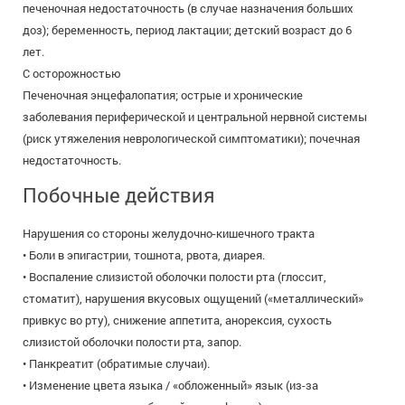
печеночная недостаточность (в случае назначения больших
доз); беременность, период лактации; детский возраст до 6
лет.
С осторожностью
Печеночная энцефалопатия; острые и хронические
заболевания периферической и центральной нервной системы
(риск утяжеления неврологической симптоматики); почечная
недостаточность.
Побочные действия
Нарушения со стороны желудочно-кишечного тракта
• Боли в эпигастрии, тошнота, рвота, диарея.
• Воспаление слизистой оболочки полости рта (глоссит,
стоматит), нарушения вкусовых ощущений («металлический»
привкус во рту), снижение аппетита, анорексия, сухость
слизистой оболочки полости рта, запор.
• Панкреатит (обратимые случаи).
• Изменение цвета языка / «обложенный» язык (из-за