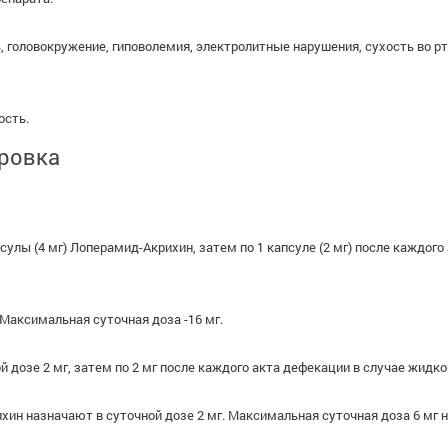
 головокружение, гиповолемия, электролитные нарушения, сухость во рту
ость.
ировка
улы (4 мг) Лоперамид-Акрихин, затем по 1 капсуле (2 мг) после каждого
Максимальная суточная доза -16 мг.
 дозе 2 мг, затем по 2 мг после каждого акта дефекации в случае жидког
ин назначают в суточной дозе 2 мг. Максимальная суточная доза 6 мг на