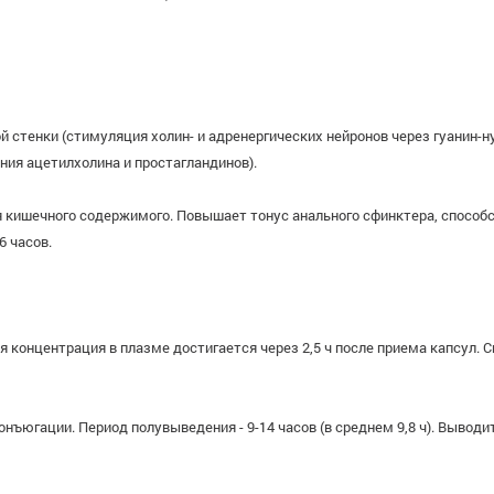
стенки (стимуляция холин- и адренергических нейронов через гуанин-н
ния ацетилхолина и простагландинов).
 кишечного содержимого. Повышает тонус анального сфинктера, способ
6 часов.
я концентрация в плазме достигается через 2,5 ч после приема капсул.
ъюгации. Период полувыведения - 9-14 часов (в среднем 9,8 ч). Вывод