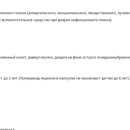
ичного генеза (аллергического, эмоционального, лекарственного, лучево
 вспомогательное средство при диарее инфекционного генеза).
звенный колит, дивертикулез, диарея на фоне острого псевдомембранозн
т до 2 лет (Лоперамид-Акрихин в капсулах не назначают детям до 6 лет)
репарата.