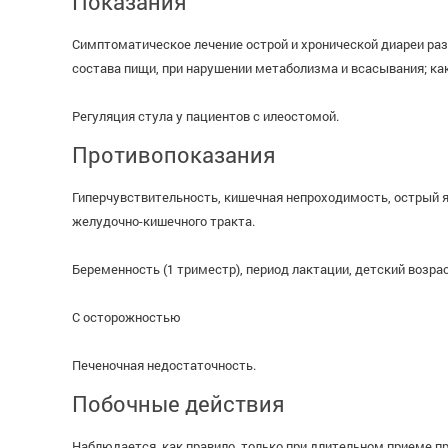
Показания
Симптоматическое лечение острой и хронической диареи разл
состава пищи, при нарушении метаболизма и всасывания; как
Регуляция стула у пациентов с илеостомой.
Противопоказания
Гиперчувствительность, кишечная непроходимость, острый я
желудочно-кишечного тракта.
Беременность (1 триместр), период лактации, детский возрас
С осторожностью
Печеночная недостаточность.
Побочные действия
Наблюдается, как правило, только при длительном приеме п