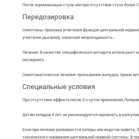
После нормализации стула или при отсутствии стула более 1
Передозировка
Симптомы: признаки угнетения функции центральной нервной
угнетение дыхания), кишечная непроходимость.
Лечение: В качестве специфического антидота используют н
последнего.
Симптоматическое лечение: промывание желудка, прием актив
Специальные условия
При отсутствии эффекта после 2-х суток применения Лопера
Детям младше 6 лет не рекомендуется назначать в капсулах
Если при лечении развиваются запоры или вздутие живота,
токсического поражения центральной нервной системы. В пе