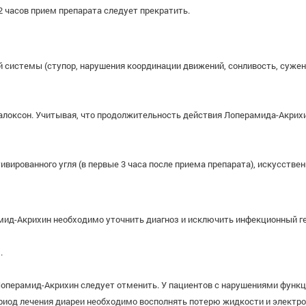
2 часов прием препарата следует прекратить.
 системы (ступор, нарушения координации движений, сонливость, суже
алоксон. Учитывая, что продолжительность действия Лоперамида-Акрихи
ированного угля (в первые 3 часа после приема препарата), искусствен
мид-Акрихин необходимо уточнить диагноз и исключить инфекционный ге
.
 Лоперамид-Акрихин следует отменить. У пациентов с нарушениями функ
риод лечения диареи необходимо восполнять потерю жидкости и электро