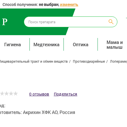
Способ получения:
не выбран
,
изменить
Мама и
Гигиена
Медтехника
Оптика
малыш
Пищеварительный тракт и обмен веществ
Противодиарейные
Лоперамид
0 отзывов
Поделиться
нд:
отовитель:
Акрихин ХФК АО, Россия