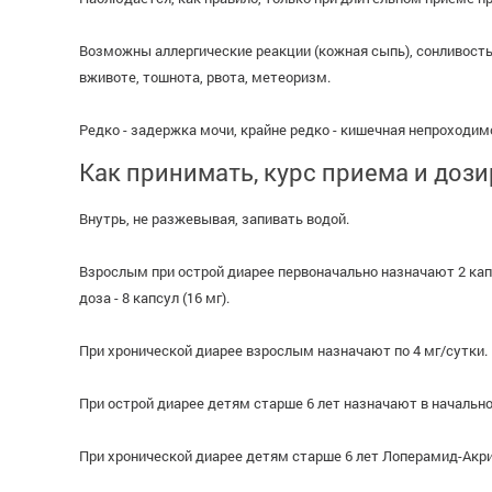
Возможны аллергические реакции (кожная сыпь), сонливость,
вживоте, тошнота, рвота, метеоризм.
Редко - задержка мочи, крайне редко - кишечная непроходим
Как принимать, курс приема и доз
Внутрь, не разжевывая, запивать водой.
Взрослым при острой диарее первоначально назначают 2 капс
доза - 8 капсул (16 мг).
При хронической диарее взрослым назначают по 4 мг/сутки. 
При острой диарее детям старше 6 лет назначают в начальной
При хронической диарее детям старше 6 лет Лоперамид-Акрих