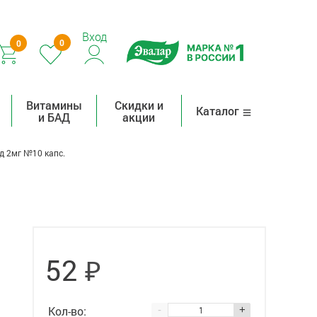
Вход
0
0
Витамины
Скидки и
Каталог
и БАД
акции
 2мг №10 капс.
₽
52
Кол-во:
-
+