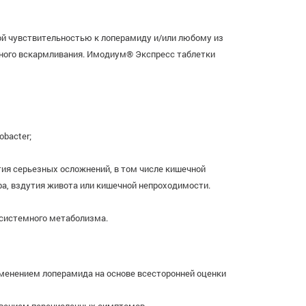
ой чувствительностью к лоперамиду и/или любому из
дного вскармливания. Имодиум® Экспресс таблетки
obacter;
ия серьезных осложнений, в том числе кишечной
а, вздутия живота или кишечной непроходимости.
есистемного метаболизма.
именением лоперамида на основе всесторонней оценки