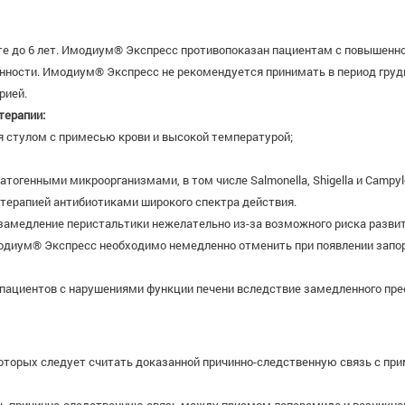
те до 6 лет. Имодиум® Экспресс противопоказан пациентам с повышенн
енности. Имодиум® Экспресс не рекомендуется принимать в период гру
рией.
терапии:
ся стулом с примесью крови и высокой температурой;
тогенными микроорганизмами, в том числе Salmonella, Shigella и Campyl
терапией антибиотиками широкого спектра действия.
замедление перистальтики нежелательно из-за возможного риска развит
модиум® Экспресс необходимо немедленно отменить при появлении запор
пациентов с нарушениями функции печени вследствие замедленного пр
которых следует считать доказанной причинно-следственную связь с пр