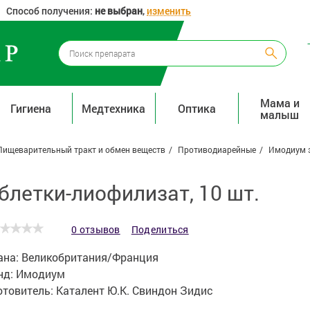
Способ получения:
не выбран
,
изменить
Мама и
Гигиена
Медтехника
Оптика
малыш
Пищеварительный тракт и обмен веществ
Противодиарейные
Имодиум э
блетки-лиофилизат, 10 шт.
0 отзывов
Поделиться
ана:
Великобритания/Франция
нд:
Имодиум
отовитель:
Каталент Ю.К. Свиндон Зидис