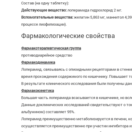
Состав (на одну таблетку):
Действующее вещество:
лоперамида гидрохлорид 2 мг.
Вспомогательные вещества:
желатин 5,863 мг, маннитол 4,39
процессе лиофилизации).
Фармакологические свойства
Фармакотерапевтическая группа
противодиарейное средство
Фармакодинамика
Лоперамид, связываясь с опиоидными рецепторами в стенке
время прохождения содержимого по кишечнику. Повышает то
В результате клинического исследования были получены данн
Фармакокинетика
Большая часть лоперамида всасывается в кишечнике, но вс
Данные доклинических исследований свидетельствуют о том
альбумином) составляет 95%.
Лоперамид преимущественно метаболизируется в печени, к
осуществляется преимущественно при участии ингибитора и