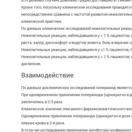
В отдельных случаях довольно трудно достоверно установи
Кроме того, поскольку клинические исследования проводятс
непосредственно сравнена с частотой развития нежелательн
клинической практике.
По данным клинических исследований нежелательные реакции
Нежелательные реакции, наблюдавшиеся у < 1 % пациентов, п
рвота, запор, дискомфорт и вздутие живота, боль в верхних 
Нежелательные реакции, наблюдавшиеся у ≥1 % пациентов, 
Нежелательные реакции, наблюдавшиеся у < 1 % пациентов, п
диспепсия.
Взаимодействие
По данным доклинических исследований лоперамид является
При одновременном применении лоперамида (однократно в до
увеличилась в 2-3 раза.
Клиническое значение описанного фармакокинетического вз
Одновременное применение лоперамида (однократно в дозе 4
плазме крови в 3-4 раза.
В этом же исследовании применение ингибитора изофермента