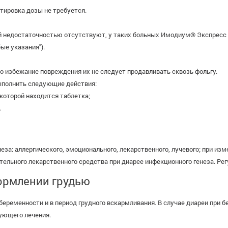
тировка дозы не требуется.
й недостаточностью отсутствуют, у таких больных Имодиум® Экспресс
ые указания").
о избежание повреждения их не следует продавливать сквозь фольгу.
выполнить следующие действия:
 которой находится таблетка;
.
еза: аллергического, эмоционального, лекарственного, лучевого; при из
ельного лекарственного средства при диарее инфекционного генеза. Рег
ормлении грудью
еременности и в период грудного вскармливания. В случае диареи при 
ующего лечения.