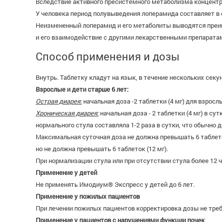
Вследствие активного пресистемного метаболизма концентр
У человека период полувыведения лоперамида составляет в ср
Неизмененный лоперамид и его метаболиты выводятся преим
и его взаимодействие с другими лекарственными препарата
Способ применения и дозы
Внутрь. Таблетку кладут на язык, в течение нескольких секу
Взрослые и дети старше 6 лет:
Острая диарея:
начальная доза -2 таблетки (4 мг) для взрослы
Хроническая диарея:
начальная доза - 2 таблетки (4 мг) в с
нормального стула составляла 1-2 раза в сутки, что обычно д
Максимальная суточная доза не должна превышать 6 таблеток
но не должна превышать 6 таблеток (12 мг).
При нормализации стула или при отсутствии стула более 12 
Применение у детей
Не применять Имодиум® Экспресс у детей до 6 лет.
Применение у пожилых пациентов
При лечении пожилых пациентов корректировка дозы не треб
Применение у пациентов с нарушениями функции почек