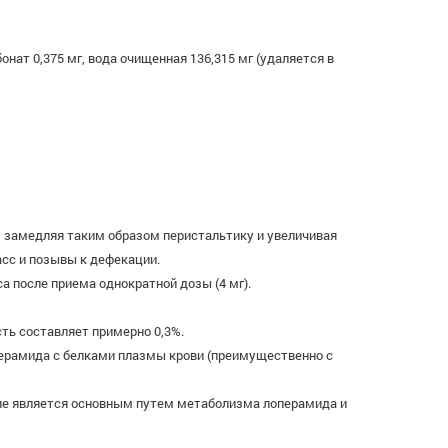
онат 0,375 мг, вода очищенная 136,315 мг (удаляется в
 замедляя таким образом перистальтику и увеличивая
сс и позывы к дефекации.
а после приема однократной дозы (4 мг).
ть составляет примерно 0,3%.
перамида с белками плазмы крови (преимущественно с
ие является основным путем метаболизма лоперамида и