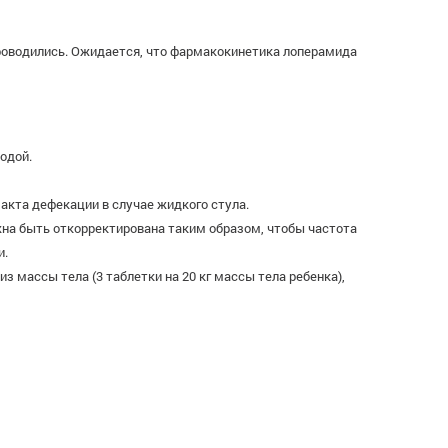
роводились. Ожидается, что фармакокинетика лоперамида
водой.
о акта дефекации в случае жидкого стула.
олжна быть откорректирована таким образом, чтобы частота
и.
з массы тела (3 таблетки на 20 кг массы тела ребенка),