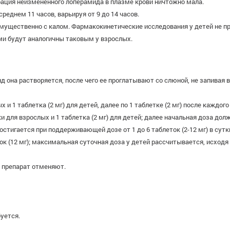
ация неизмененного лоперамида в плазме крови ничтожно мала.
еднем 11 часов, варьируя от 9 до 14 часов.
ущественно с калом. Фармакокинетические исследования у детей не п
ми будут аналогичны таковым у взрослых.
нд она растворяется, после чего ее проглатывают со слюной, не запивая 
х и 1 таблетка (2 мг) для детей, далее по 1 таблетке (2 мг) после каждог
утки для взрослых и 1 таблетка (2 мг) для детей; далее начальная доза д
остигается при поддерживающей дозе от 1 до 6 таблеток (2-12 мг) в сутк
 (12 мг); максимальная суточная доза у детей рассчитывается, исходя и
ч препарат отменяют.
уется.