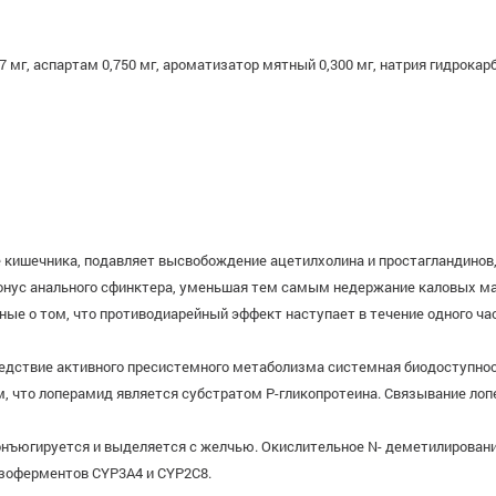
7 мг, аспартам 0,750 мг, ароматизатор мятный 0,300 мг, натрия гидрокарб
 кишечника, подавляет высвобождение ацетилхолина и простагландинов,
нус анального сфинктера, уменьшая тем самым недержание каловых ма
ые о том, что противодиарейный эффект наступает в течение одного час
ледствие активного пресистемного метаболизма системная биодоступнос
, что лоперамид является субстратом Р-гликопротеина. Связывание ло
онъюгируется и выделяется с желчью. Окислительное N- деметилирован
зоферментов CYP3A4 и CYP2C8.