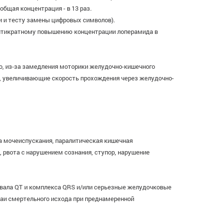
бщая концентрация - в 13 раз.
и и тесту замены цифровых символов).
к пятикратному повышению концентрации лоперамида в
о, из-за замедления моторики желудочно-кишечного
ы, увеличивающие скорость прохождения через желудочно-
ка мочеиспускания, паралитическая кишечная
 рвота с нарушением сознания, ступор, нарушение
ервала QT и комплекса QRS и/или серьезные желудочковые
учаи смертельного исхода при преднамеренной