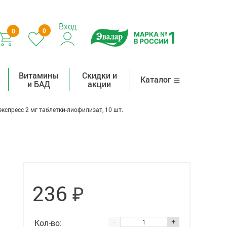
Вход
0
0
Витамины
Скидки и
Каталог
и БАД
акции
кспресс 2 мг таблетки-лиофилизат, 10 шт.
₽
236
Кол-во:
-
+