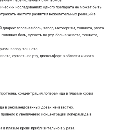
овением перечисленных симптомов.
нических исследованиях одного препарата не может быть
 отражать частоту развития нежелательных реакций в
иарее: головная боль, запор, метеоризм, тошнота, рвота.
ловная боль, сухость во рту, боль в животе, тошнота,
изм, запор, тошнота.
воте, сухость во рту, дискомфорт в области живота,
опротеина, концентрация лоперамида в плазме крови
да в рекомендованных дозах неизвестно.
, привело к увеличению концентрации лоперамида в
в плазме крови приблизительно в 2 раза.