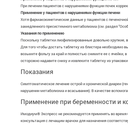
При лечении пациентов с нарушениями функции почек коррек
Применение у пациентов с нарушениями функции печени
Хотя фармакокинетические данные у пациентов с печеночно
замедленного пресистемного метаболизма (см. раздел "Особ
Указания по применению
Поскольку таблетки лиофилизированные довольно хрупкие, в
Для того чтобы достать таблетку из блистера необходимо 
возьмите фольгу за край и полностью снимите ее с ячейки, в
осторожно надавите снизу и извлеките таблетку из упаковки
Показания
Симптоматическое лечение острой и хронической диареи (ген
нарушении метаболизма и всасывания). В качестве вспомогат
Применение при беременности и к
Имодиум® Экспресс не рекомендуется применять во время б
консультация с лечащим врачом для назначения соответств