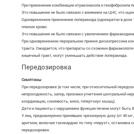
При применении комбинации итраконазола и гемфиброзила пик
Это повышение не было связано с влиянием на ЦНС, что оцен
Одновременное применение лоперамида (однократно в дозе 1
плазме крови.
Это повышение не было связано с увеличением фармакодинам
При одновременном пероральном приеме десмопрессина конц
тракта. Ожидается, что препараты со схожими фармакологи
кишечный тракт, могут уменьшать действие лоперамида.
Передозировка
Симптомы
При передозировке (в том числе, при относительной передо
непроходимость, запор, признаки угнетения центральной нер
координации, сонливость, миоз, гипертонус мышц).
Дети и пациенты с нарушением функции печени могут быть 
У лиц, преднамеренно принявших чрезмерную дозу (от 40 мг
аритмии, включая тахикардию по типу «пируэт»; остановка с
передозировке.