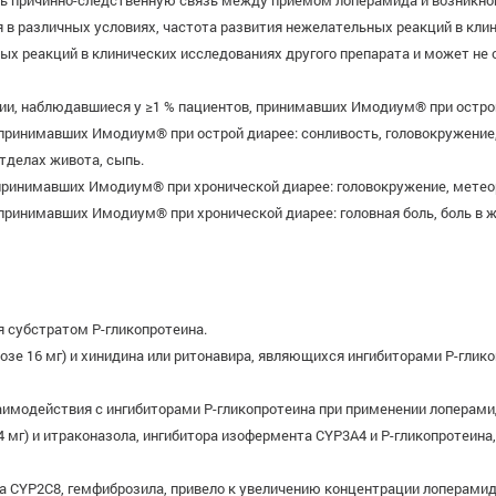
ть причинно-следственную связь между приемом лоперамида и возникн
я в различных условиях, частота развития нежелательных реакций в кли
ых реакций в клинических исследованиях другого препарата и может не
, наблюдавшиеся у ≥1 % пациентов, принимавших Имодиум® при острой д
ринимавших Имодиум® при острой диарее: сонливость, головокружение, го
отделах живота, сыпь.
принимавших Имодиум® при хронической диарее: головокружение, метеор
ринимавших Имодиум® при хронической диарее: головная боль, боль в жи
 субстратом Р-гликопротеина.
зе 16 мг) и хинидина или ритонавира, являющихся ингибиторами Р-глик
аимодействия с ингибиторами Р-гликопротеина при применении лоперами
 мг) и итраконазола, ингибитора изофермента CYP3A4 и Р-гликопротеина
 CYP2C8, гемфиброзила, привело к увеличению концентрации лоперамида 