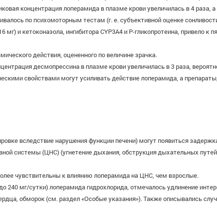
овая концентрация лоперамида в плазме крови увеличилась в 4 раза, а о
ивалось по психомоторным тестам (г. е. субъективной оценке сонливост
6 мг) и кетоконазола, ингибитора CYP3A4 и Р-гликопротеина, привело 
ического действия, оцененного по величине зрачка.
ентрация десмопрессина в плазме крови увеличилась в 3 раза, вероятн
ческими свойствами могут усиливать действие лоперамида, а препарат
зировке вследствие нарушения функции печени) могут появиться задерж
вной системы (ЦНС) (угнетение дыхания, обструкция дыхательных путей,
более чувствительны к влиянию лоперамида на ЦНС, чем взрослые.
 до 240 мг/сутки) лоперамида гидрохлорида, отмечалось удлинение инт
ердца, обморок (см. раздел «Особые указания»). Также описывались сл