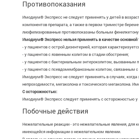
Противопоказания
Имодиум® Экспресс не следует применять у детей в возрас
компонентов препарата, а также в первом триместре берем
лиофилизированные противопоказаны больным фенилкетону
Имодиум® Экспресс нельзя применять в качестве основной 
- у пациентов с острой дизентерией, которая характеризует
- у пациентов с язвенным колитом в стадии обострения;
- у пациентов с бактериальным энтероколитом, вызванным па
- у пациентов с псевдомембранозным колитом, связанным с 
Имодиум® Экспресс не следует применять в случаях, когда 
непроходимости, мегаколона и токсического мегаколона. И
С осторожностью:
Имодиум® Экспресс следует применять с осторожностью у 
Побочные действия
Нежелательные реакции - это нежелательные явления, для 
имеющейся информации о нежелательном явлении.