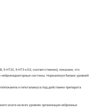
5-HT2C, 5-HT3 и D3, соответственно), показано, что
щие нейромедиаторные системы. Нормализуя баланс уровней
гиппокампа и гипоталамуса под действием препарата
ного мозга на всех уровнях организации нейронных