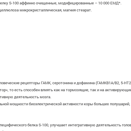
елку S-100 аффинно очищенные, модифицированные – 10 000 ЕМД*.
целлюлоза микрокристаллическая, магния стеарат.
веческие рецепторы ГАМК, серотонина и дофамина (ГАМКB1А/B2, 5-HT2В, 
тор», то есть способен влиять как на тормозящие, так и на активирую
тивную деятельность мозга.
ной мощности биоэлектрической активности коры больших полушарий, 
цифического белка S-100, улучшает интегративную деятельность голов