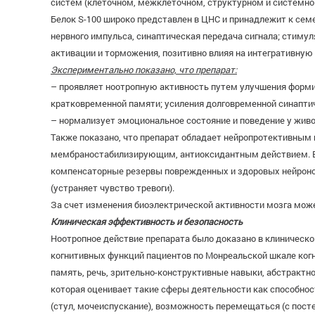
систем (клеточном, межклеточном, структурном и системно
Белок S-100 широко представлен в ЦНС и принадлежит к се
нервного импульса, синаптическая передача сигнала; стиму
активации и торможения, позитивно влияя на интегративну
Экспериментально показано, что препарат:
– проявляет ноотропную активность путем улучшения форми
кратковременной памяти; усиления долговременной синапти
– нормализует эмоциональное состояние и поведение у жив
Также показано, что препарат обладает нейропротективным 
мембраностабилизирующим, антиоксидантным действием. В 
компенсаторные резервы поврежденных и здоровых нейроно
(устраняет чувство тревоги).
За счет изменения биоэлектрической активности мозга може
Клиническая эффективность и безопасность
Ноотропное действие препарата было доказано в клиническ
когнитивных функций пациентов по Монреальской шкале когн
память, речь, зрительно-конструктивные навыки, абстрактн
которая оценивает такие сферы деятельности как способнос
(стул, мочеиспускание), возможность перемещаться (с посте