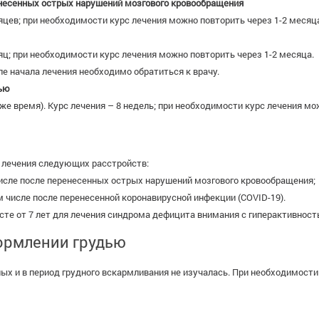
енесенных острых нарушений мозгового кровообращения
сяцев; при необходимости курс лечения можно повторить через 1-2 месяц
сяц; при необходимости курс лечения можно повторить через 1-2 месяца.
ле начала лечения необходимо обратиться к врачу.
тью
о же время). Курс лечения – 8 недель; при необходимости курс лечения мо
 лечения следующих расстройств:
числе после перенесенных острых нарушений мозгового кровообращения;
м числе после перенесенной коронавирусной инфекции (COVID-19).
сте от 7 лет для лечения синдрома дефицита внимания с гиперактивност
ормлении грудью
х и в период грудного вскармливания не изучалась. При необходимости