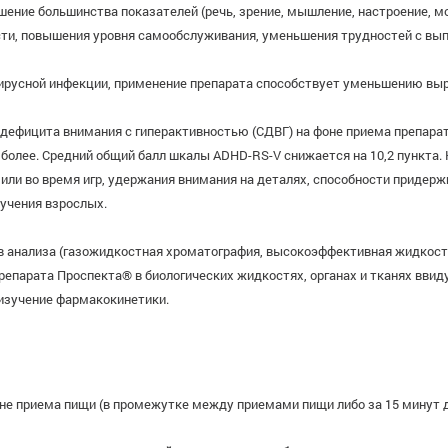
шение большинства показателей (речь, зрение, мышление, настроение, м
ти, повышения уровня самообслуживания, уменьшения трудностей с вы
вирусной инфекции, применение препарата способствует уменьшению выр
м дефицита внимания с гиперактивностью (СДВГ) на фоне приема препа
 более. Средний общий балл шкалы ADHD-RS-V снижается на 10,2 пункта.
или во время игр, удержания внимания на деталях, способности придер
учения взрослых.
 анализа (газожидкостная хроматография, высокоэффективная жидкост
парата Проспекта® в биологических жидкостях, органах и тканях ввид
 изучение фармакокинетики.
 вне приема пищи (в промежутке между приемами пищи либо за 15 минут 