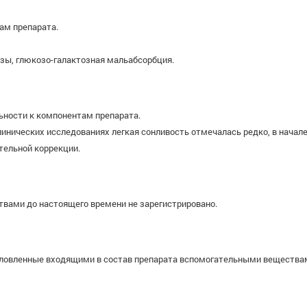
ам препарата.
зы, глюкозо-галактозная мальабсорбция.
ности к компонентам препарата.
линических исследованиях легкая сонливость отмечалась редко, в начал
тельной коррекции.
вами до настоящего времени не зарегистрировано.
словленные входящими в состав препарата вспомогательными вещества