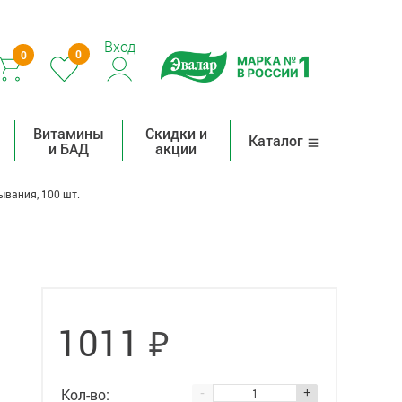
Вход
0
0
Витамины
Скидки и
Каталог
и БАД
акции
ывания, 100 шт.
₽
1011
Кол-во:
-
+