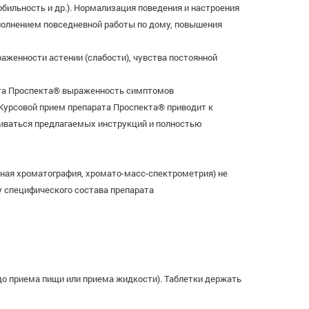
обильность и др.). Нормализация поведения и настроения
полнением повседневной работы по дому, повышения
аженности астении (слабости), чувства постоянной
рата Проспекта® выраженность симптомов
 Курсовой прием препарата Проспекта® приводит к
живаться предлагаемых инструкций и полностью
ная хроматография, хромато-масс-спектрометрия) не
у специфического состава препарата
до приема пищи или приема жидкости). Таблетки держать