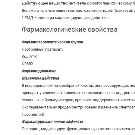
Действующее вещество: антитела к мозгоспецифическому б
Вспомогательные вещества: лактозы моногидрат (лактоза), 
* ЕМД – единицы модифицирующего действия.
Фармакологические свойства
Фармакотерапевтическая группа
Ноотропный препарат.
Код ATX
N06BX.
Фармакодинамика
Механизм действия
В исследованиях на мембранах клеток, экспрессирующих чело
препарат увеличивает количество комплексов «лиганд-рецеп
основных нейромедиаторов, препарат поддерживает интегра
Экспериментально продемонстрировано изменение спектраль
Проспекта®.
Фармакодинамические эффекты
Препарат, модифицируя функциональную активность мозгоспе