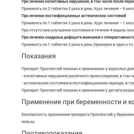
При лечении когнитивных нарушений, в том числе после пер
Принимать по 2 таблетки 2 раза в день. Курс лечения – 6 ме
При лечении постинфекционных астенических состояний
Принимать по 1 таблетке 2 раза в день. Курс лечения – 1 ме
При отсутствии улучшения состояния в течение 4 недель пос
При лечении синдрома дефицита внимания с гиперактивнос
Принимать по 1 таблетке 2 раза в день (примерно в одно и т
Показания
Препарат Проспекта® показан к применению у взрослых для
- когнитивные нарушения различного происхождения, в том 
- астенические состояния в постинфекционном периоде, в то
Препарат Проспекта® показан к применению у детей в возра
Применение при беременности и к
Безопасность применения препарата Проспекта® у беременны
польза.
Противопоказания