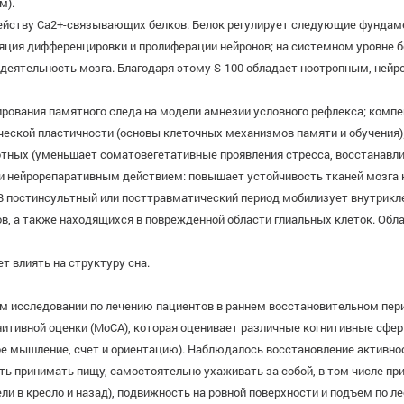
м).
мейству Са2+-связывающих белков. Белок регулирует следующие фундаме
ляция дифференцировки и пролиферации нейронов; на системном уровне 
ю деятельность мозга. Благодаря этому S-100 обладает ноотропным, не
рования памятного следа на модели амнезии условного рефлекса; комп
ческой пластичности (основы клеточных механизмов памяти и обучения)
отных (уменьшает соматовегетативные проявления стресса, восстанавл
и нейрорепаративным действием: повышает устойчивость тканей мозга к
постинсультный или посттравматический период мобилизует внутрикл
в, а также находящихся в поврежденной области глиальных клеток. О
т влиять на структуру сна.
ом исследовании по лечению пациентов в раннем восстановительном пер
итивной оценки (MoCA), которая оценивает различные когнитивные сфе
ое мышление, счет и ориентацию). Наблюдалось восстановление активно
ть принимать пищу, самостоятельно ухаживать за собой, в том числе пр
ли в кресло и назад), подвижность на ровной поверхности и подъем по л