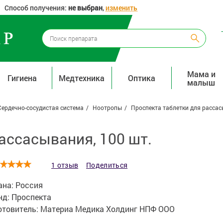
Способ получения:
не выбран
,
изменить
Мама и
Гигиена
Медтехника
Оптика
малыш
Сердечно-сосудистая система
Ноотропы
Проспекта таблетки для рассас
ассасывания, 100 шт.
1 отзыв
Поделиться
ана:
Россия
нд:
Проспекта
отовитель:
Материа Медика Холдинг НПФ ООО