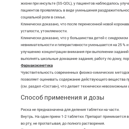
жизни при инсульте (SS-QOL), у пациентов наблюдалось улуч
пациентов проявлялась в виде уменьшения раздражительнос
социальной роли в семье.
Клинически доказано, что после перенесенной новой корона
усталости, утомляемости.
Клинически доказано, что у большинства детей с синдромо
невнимательности и гиперактивности уменьшается на 25 % и
улучшению концентрации внимания при выполнении заданий 
выполнять школьные домашние задания, работу по дому, пор
Фармакокинетика
Чувствительность современных физико-химических методов
позволяет оценивать содержание действующего вещества пре
(см. раздел «Состав»), что делает технически невозможным
Способ применения и дозы
Риска не предназначена для деления таблетки на части.
Внутрь. На один прием 1-2 таблетки. Препарат принимается
во рту, не проглатывая, до полного растворения.