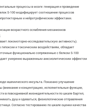
нтальные процессы в мозге: генерация и проведение
белок S-100 модифицирует соотношение процессов
йропротекторным и нейротрофическим эффектами.
енсации возрастного ослабления механизмов
;
ивает локомоторно-исследовательскую активность).
 гипоксии и токсическим воздействиям, обладает
еточные функционально сопряженные с белком S-100
бладает умеренно выраженным анксиолитическим эффектом
иоде ишемического инсульта. Показано улучшение
ры (внимание и концентрацию, исполнительные функции,
сти в повседневной жизнедеятельности по шкале Бартел,
инимать душ и одеваться, физиологические отправления
естнице. Согласно тестированию по шкале оценки качества