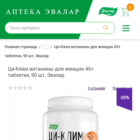
0
Бийск
→
15 аптек
...
Главная страница
Ци-Клим витамины для женщин 45+
таблетки, 90 шт, Эвалар
Войти |
Регистрация
Ци-Клим витамины для женщин 45+
Доставка и оплата
таблетки, 90 шт, Эвалар
Способ получения:
не выбран
,
изменить
0 отзывов
Поделиться
-20%
Эвалар
Лекарства
Косметика