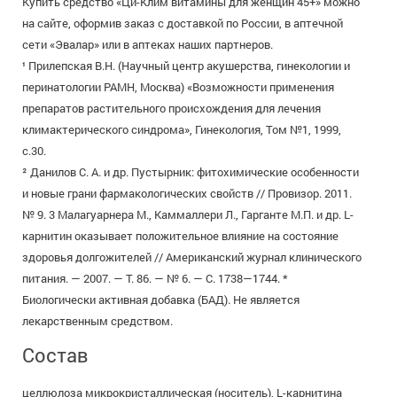
Купить средство «Ци-Клим витамины для женщин 45+» можно
на сайте, оформив заказ с доставкой по России, в аптечной
сети «Эвалар» или в аптеках наших партнеров.
¹ Прилепская В.Н. (Научный центр акушерства, гинекологии и
перинатологии РАМН, Москва) «Возможности применения
препаратов растительного происхождения для лечения
климактерического синдрома», Гинекология, Том №1, 1999,
с.30.
² Данилов С. А. и др. Пустырник: фитохимические особенности
и новые грани фармакологических свойств // Провизор. 2011.
№ 9. 3 Малагуарнера М., Каммаллери Л., Гарганте М.П. и др. L-
карнитин оказывает положительное влияние на состояние
здоровья долгожителей // Американский журнал клинического
питания. — 2007. — Т. 86. — № 6. — С. 1738—1744. *
Биологически активная добавка (БАД). Не является
лекарственным средством.
Состав
целлюлоза микрокристаллическая (носитель), L-карнитина