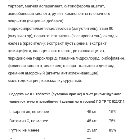
тартрат, магния аспарагинат, α-токоферола ацетат,
аскорбиновая кислота, рутин, компоненты пленочного
покрытия (пищевые добавки):
гидроксипропилметилцеллюлоза (загуститель), твин 80
(эмульгатор), полиэтиленгликоль (глазирователь), оксиды
железа (красители); экстракт пустырника, экстракт
цимицифуги, кальция пантотенат, ретинола ацетат,
пиридоксина гидрохлорид, тиамина гидрохлорид, рибофлавин,
фолиевая кислота, селексен; стеарат кальция и диоксид
кремния аморфный (агенты антислеживающие);
мальтодекстрин, крахмал кукурузный.
Содержание в 1 таблетке (суточном приеме) и % от рекомендуемого
уровня суточного потребления (адекватного уровня) ПО ТР ТС 022/211
L-карнитин, не менее
45 мг
15%
Витамин C, не менее
45 мг
75%
Рутин, не менее
25 мг
83%