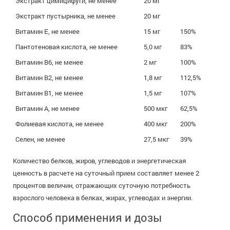
Экстракт цимицифуги, не менее
20 мг
Экстракт пустырника, не менее
20 мг
Витамин E, не менее
15 мг
150%
Пантотеновая кислота, не менее
5,0 мг
83%
Витамин B6, не менее
2 мг
100%
Витамин B2, не менее
1,8 мг
112,5%
Витамин B1, не менее
1,5 мг
107%
Витамин A, не менее
500 мкг
62,5%
Фолиевая кислота, не менее
400 мкг
200%
Селен, не менее
27,5 мкг
39%
Количество белков, жиров, углеводов и энергетическая
ценность в расчете на суточный прием составляет менее 2
процентов величин, отражающих суточную потребность
взрослого человека в белках, жирах, углеводах и энергии.
Способ применения и дозы