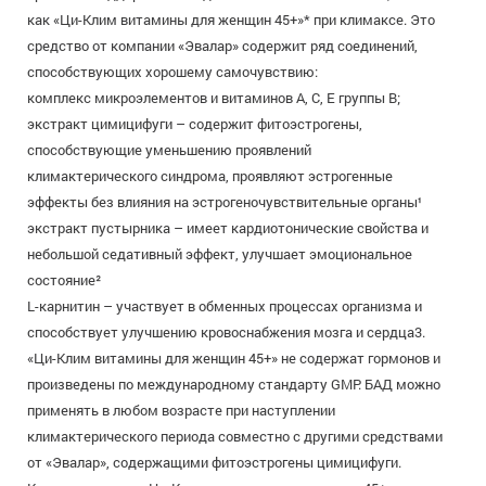
как «Ци-Клим витамины для женщин 45+»* при климаксе. Это
средство от компании «Эвалар» содержит ряд соединений,
способствующих хорошему самочувствию:
комплекс микроэлементов и витаминов A, С, Е группы В;
экстракт цимицифуги – содержит фитоэстрогены,
способствующие уменьшению проявлений
климактерического синдрома, проявляют эстрогенные
эффекты без влияния на эстрогеночувствительные органы¹
экстракт пустырника – имеет кардиотонические свойства и
небольшой седативный эффект, улучшает эмоциональное
состояние²
L-карнитин – участвует в обменных процессах организма и
способствует улучшению кровоснабжения мозга и сердца3.
«Ци-Клим витамины для женщин 45+» не содержат гормонов и
произведены по международному стандарту GMP. БАД можно
применять в любом возрасте при наступлении
климактерического периода совместно с другими средствами
от «Эвалар», содержащими фитоэстрогены цимицифуги.