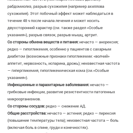
рабдомиолиз, разрыв сухожилия (например ахиллова
сухожилия). Этот побочный эффект может наблюдаться в
течение 48 ч после начала лечения и может носить
двухсторонний характер (см. также раздел «Особые
указания»), разрыв связок, разрыв мышц, артрит.
Со стороны обмена веществ и питания:
нечасто — анорексия;
редко — гипогликемия, особенно у пациентов с сахарным
диабетом (возможные признаки гипогликемии: «волчий»
аппетит, нервозность, испарина, дрожь); неизвестная частота
— гипергликемия, гипогликемическая кома (см.«Особые
указания»).
Инфекционные и паразитарные заболевания:
нечасто —
грибковые инфекции, развитие резистентности патогенных
микроорганизмов.
Со стороны сосудов:
редко — снижение АД.
Общие расстройства:
нечасто — астения; редко — пирексия
(повышение температуры тела); неизвестная частота — боль
(включая боль в спине, груди и конечностях).