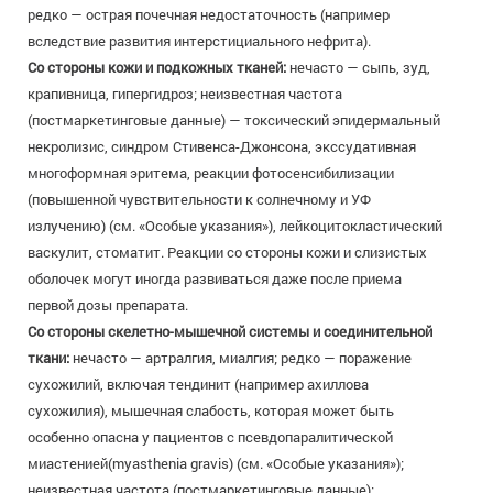
редко — острая почечная недостаточность (например
вследствие развития интерстициального нефрита).
Со стороны кожи и подкожных тканей:
нечасто — сыпь, зуд,
крапивница, гипергидроз; неизвестная частота
(постмаркетинговые данные) — токсический эпидермальный
некролизис, синдром Стивенса-Джонсона, экссудативная
многоформная эритема, реакции фотосенсибилизации
(повышенной чувствительности к солнечному и УФ
излучению) (см. «Особые указания»), лейкоцитокластический
васкулит, стоматит. Реакции со стороны кожи и слизистых
оболочек могут иногда развиваться даже после приема
первой дозы препарата.
Со стороны скелетно-мышечной системы и соединительной
ткани:
нечасто — артралгия, миалгия; редко — поражение
сухожилий, включая тендинит (например ахиллова
сухожилия), мышечная слабость, которая может быть
особенно опасна у пациентов с псевдопаралитической
миастенией(myasthenia gravis) (см. «Особые указания»);
неизвестная частота (постмаркетинговые данные):