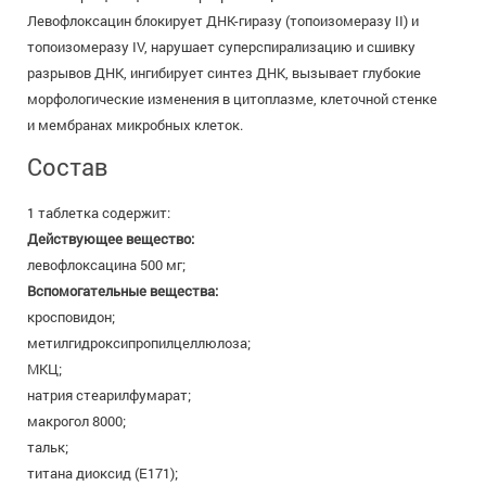
Левофлоксацин блокирует ДНК-гиразу (топоизомеразу II) и
топоизомеразу IV, нарушает суперспирализацию и сшивку
разрывов ДНК, ингибирует синтез ДНК, вызывает глубокие
морфологические изменения в цитоплазме, клеточной стенке
и мембранах микробных клеток.
Состав
1 таблетка содержит:
Действующее вещество:
левофлоксацина 500 мг;
Вспомогательные вещества:
кросповидон;
метилгидроксипропилцеллюлоза;
МКЦ;
натрия стеарилфумарат;
макрогол 8000;
тальк;
титана диоксид (E171);