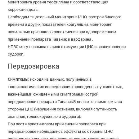
мониторинга уровня теофиллина и соответствующая
коррекция дозы.
Необходим тщательный мониторинг MHO, протромбинового
времени и других показателей коагуляции, мониторинг
возможных признаков кровотечения при одновременном
применении препарата Таваник и варфарина .
НПВС могут повышать риск стимуляции ЦНС и возникновения
судорог.
Передозировка
Симптомы:
исходя из данных, полученных в
токсикологических исследованияхпроведенных у животных,
важнейшими ожидаемыми симптомами острой
передозировки препарата Таваник® являются симптомы со
стороны ЦНС (нарушения сознания, включая спутанность
сознания, головокружение и судороги).
При постмаркетинговом применении препарата при
передозировке наблюдались эффекты со стороны ЦНС,
включая спутанность сознания, судороги, галлюцинации и