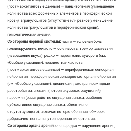
(постмаркетинговые данные) — панцитопения (уменьшение
количества всех форменных элементов в периферической
крови), агранулоцитоз (отсутствие или резкое уменьшение
количества гранулоцитов в периферической крови),
гемолитическая анемия.
Со стороны нервной системы:
часто — головная боль,
головокружение; нечасто — сонливость, тремор, дисгевзия
(извращение вкуса); редко — парестезия, судороги (см.
«Особые указания»); неизвестная частота
(постмаркетинговые данные) — периферическая сенсорная
нейропатия, периферическая сенсорно-моторная нейропатия
(см. «Особые указания»), дискинезия, экстрапирамидные
расстройства, агевзия (потеря вкусовых ощущений),
паросмия (расстройство ощущения запаха, особенно
субъективное ощущение запаха, объективно
отсутствующего), включая потерю обоняния, обморок,
доброкачественная внутричерепная гипертензия.
Со стороны органа зрения:
очень редко — нарушения зрения,