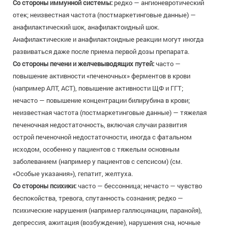
Со стороны иммунной системы:
редко — ангионевротический
отек; неизвестная частота (постмаркетинговые данные) —
анафилактический шок, анафилактоидный шок.
Анафилактические и анафилактоидные реакции могут иногда
развиваться даже после приема первой дозы препарата.
Со стороны печени и желчевыводящих путей:
часто —
повышение активности «печеночных» ферментов в крови
(например АЛТ, АСТ), повышение активности ЩФ и ГГТ;
нечасто — повышение концентрации билирубина в крови;
неизвестная частота (постмаркетинговые данные) — тяжелая
печеночная недостаточность, включая случаи развития
острой печеночной недостаточности, иногда с фатальном
исходом, особенно у пациентов с тяжелым основным
заболеванием (например у пациентов с сепсисом) (см.
«Особые указания»), гепатит, желтуха.
Со стороны психики:
часто — бессонница; нечасто — чувство
беспокойства, тревога, спутанность сознания; редко —
психические нарушения (например галлюцинации, паранойя),
депрессия, ажитация (возбуждение), нарушения сна, ночные