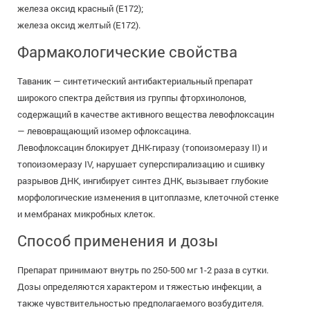
железа оксид красный (E172);
железа оксид желтый (E172).
Фармакологические свойства
Таваник — синтетический антибактериальный препарат
широкого спектра действия из группы фторхинолонов,
содержащий в качестве активного вещества левофлоксацин
— левовращающий изомер офлоксацина.
Левофлоксацин блокирует ДНК-гиразу (топоизомеразу II) и
топоизомеразу IV, нарушает суперспирализацию и сшивку
разрывов ДНК, ингибирует синтез ДНК, вызывает глубокие
морфологические изменения в цитоплазме, клеточной стенке
и мембранах микробных клеток.
Способ применения и дозы
Препарат принимают внутрь по 250-500 мг 1-2 раза в сутки.
Дозы определяются характером и тяжестью инфекции, а
также чувствительностью предполагаемого возбудителя.