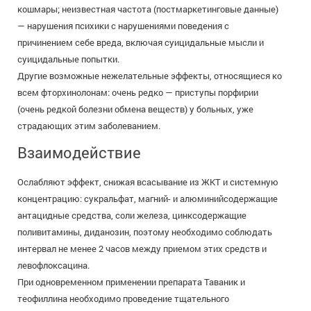
кошмары; неизвестная частота (постмаркетинговые данные)
— нарушения психики с нарушениями поведения с
причинением себе вреда, включая суицидальные мысли и
суицидальные попытки.
Другие возможные нежелательные эффекты, относящиеся ко
всем фторхинолонам: очень редко — приступы порфирии
(очень редкой болезни обмена веществ) у больных, уже
страдающих этим заболеванием.
Взаимодействие
Ослабляют эффект, снижая всасывание из ЖКТ и системную
концентрацию: сукральфат, магний- и алюминийсодержащие
антацидные средства, соли железа, цинксодержащие
поливитамины, диданозин, поэтому необходимо соблюдать
интервал не менее 2 часов между приемом этих средств и
левофлоксацина.
При одновременном применении препарата Таваник и
теофиллина необходимо проведение тщательного