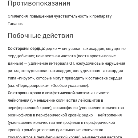
Противопоказания
Эпилепсия, повышенная чувствительность к препарату
Таваник
Побочные действия
Со стороны сердца:
редко — синусовая тахикардия, ощущение
сердцебиения; неизвестная частота (постмаркетинговые
данные) — удлинение интервала QT, желудочковые нарушения
ритма, желудочковая тахикардия, желудочковая тахикардия
типа «пируэт», которые могут приводить к остановке сердца
(см. «Передозировка», «Особые указания»).
Со стороны крови и лимфатической системы:
нечасто —
лейкопения (уменьшение количества лейкоцитов в
периферической крови), эозинофилия (увеличение количества
эозинофилов в периферической крови); редко — нейтропения
(уменьшение количества нейтрофилов в периферической
крови), тромбоцитопения (уменьшение количества
тромбоцитов в периферической крови); неизвестная частота