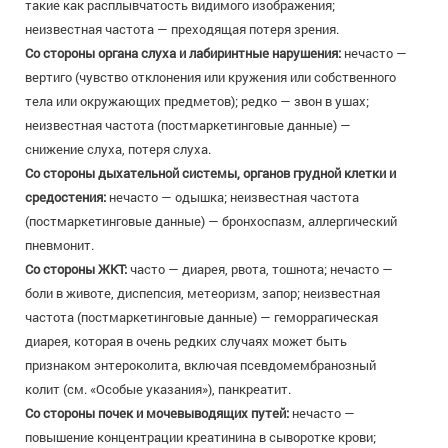
такие как расплывчатость видимого изображения;
неизвестная частота — преходящая потеря зрения.
Со стороны органа слуха и лабиринтные нарушения:
нечасто —
вертиго (чувство отклонения или кружения или собственного
тела или окружающих предметов); редко — звон в ушах;
неизвестная частота (постмаркетинговые данные) —
снижение слуха, потеря слуха.
Со стороны дыхательной системы, органов грудной клетки и
средостения:
нечасто — одышка; неизвестная частота
(постмаркетинговые данные) — бронхоспазм, аллергический
пневмонит.
Со стороны ЖКТ:
часто — диарея, рвота, тошнота; нечасто —
боли в животе, диспепсия, метеоризм, запор; неизвестная
частота (постмаркетинговые данные) — геморрагическая
диарея, которая в очень редких случаях может быть
признаком энтероколита, включая псевдомембранозный
колит (см. «Особые указания»), панкреатит.
Со стороны почек и мочевыводящих путей:
нечасто —
повышение концентрации креатинина в сыворотке крови;