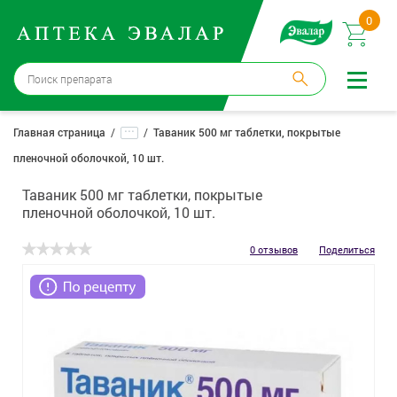
0
Бийск
→
15 аптек
...
Главная страница
Таваник 500 мг таблетки, покрытые
пленочной оболочкой, 10 шт.
Войти |
Регистрация
Таваник 500 мг таблетки, покрытые
Доставка и оплата
пленочной оболочкой, 10 шт.
Способ получения:
не выбран
,
изменить
0 отзывов
Поделиться
Эвалар
Лекарства
Косметика