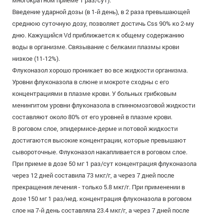
многократном приеме 1 раз/сут).
Введение ударной дозы (в 1-й день), в 2 раза превышающей
среднюю суточную дозу, позволяет достичь Css 90% ко 2-му
дню. Кажущийся Vd приближается к общему содержанию
воды в организме. Связывание с белками плазмы крови
низкое (11-12%).
Флуконазол хорошо проникает во все жидкости организма.
Уровни флуконазола в слюне и мокроте сходны с его
концентрациями в плазме крови. У больных грибковым
менингитом уровни флуконазола в спинномозговой жидкости
составляют около 80% от его уровней в плазме крови.
В роговом слое, эпидермисе-дерме и потовой жидкости
достигаются высокие концентрации, которые превышают
сывороточные. Флуконазол накапливается в роговом слое.
При приеме в дозе 50 мг 1 раз/сут концентрация флуконазола
через 12 дней составила 73 мкг/г, а через 7 дней после
прекращения лечения - только 5.8 мкг/г. При применении в
дозе 150 мг 1 раз/нед. концентрация флуконазола в роговом
слое на 7-й день составляла 23.4 мкг/г, а через 7 дней после