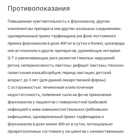
Противопоказания
Повышенная чувствительность к флуконазолу, другим
компонентам препарата или другим азольным соединениям;
одновременный прием терфенадина (на фоне постоянного
приема флуконазола в дозе 400 мг в сутки и более), цизаприда
или астемизола и других препаратов, удлиняющих интервал
Q-T и увеличивающих риск развития тяжелых нарушений
ритма; непереносимость лактозы; дефицит лактазы; глюкозо-
галактозная мальабсорбция; период лактации; детский
возраст до 3 лет (для данной лекарственной формы).
С осторожностью: печеночная и/или почечная
недостаточность, появление сыпи на фо-не применения
флуконазола у пациентов с поверхностной грибковой
инфекцией и инва-зивными/системными грибковыми
инфекциями, одновременный прием терфенадина и
флуконазола в дозе менее 400 мг в сутки, потенциально
проаритмогенные состояния у па-циентов с множественными