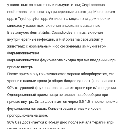
у животных со сниженным иммунитетом; Cryptococcus
neoformans, включая внутричерепные инфекции; Microsporum
spp. и Trychoptyton spp. Активен на моделях эндемических
микозов у животных, включая инфекции, вызванные
Blastomyces dermatitidis, Coccidioides immitis, включая
внутричерепные инфекции, и Histoplasma capsulatum у
животных с нормальным и со сниженным иммунитетом.
Фармакокинетика
Фармакокинетика флуконазола сходна при в/в введении и при
приеме внутрь.
После приема внутрь флуконазол хорошо абсорбируется, его
уровни в плазме крови (и общая биодоступность) превышают
90% от уровней флуконазола в плазме крови при в/в введении.
Одновременный прием пищи не влияет на абсорбцию при
приеме внутрь. Cmax достигается через 0.5-1.5 ч после приема
флуконазола натощак. Концентрация в плазме крови
пропорциональна дозе.
90% Css достигается к 4-5-му дню после начала терапии (при