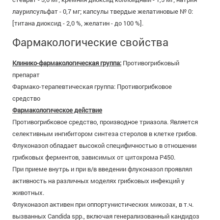
лаурилсульфат - 0,7 мг; капсулы твердые желатиновые № 0:
[титана диоксид - 2,0 %, желатин - до 100 %].
Фармакологические свойства
Клинико-фармакологическая группа:
Противогрибковый
препарат
Фармако-терапевтическая группа: Противогрибковое
средство
Фармакологическое действие
Противогрибковое средство, производное триазола. Является
селективным ингибитором синтеза стеролов в клетке грибов.
Флуконазол обладает высокой специфичностью в отношении
грибковых ферментов, зависимых от цитохрома P450.
При приеме внутрь и при в/в введении флуконазол проявлял
активность на различных моделях грибковых инфекций у
животных.
Флуконазол активен при оппортунистических микозах, в т.ч.
вызванных Candida spp., включая генерализованный кандидоз