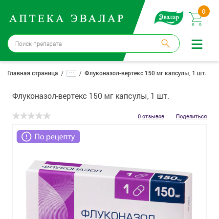
0
Бийск
→
15 аптек
...
Главная страница
Флуконазол-вертекс 150 мг капсулы, 1 шт.
Войти |
Регистрация
Флуконазол-вертекс 150 мг капсулы, 1 шт.
Доставка и оплата
0 отзывов
Поделиться
Способ получения:
не выбран
,
изменить
Эвалар
Лекарства
Косметика