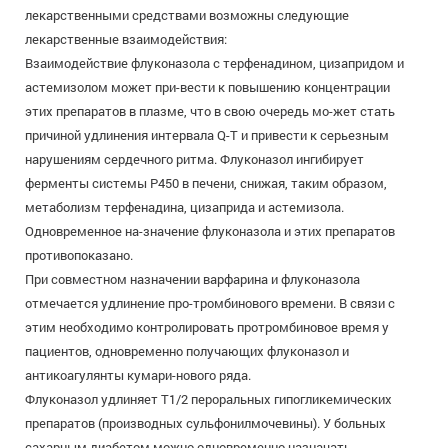
лекарственными средствами возможны следующие
лекарственные взаимодействия:
Взаимодействие флуконазола с терфенадином, цизапридом и
астемизолом может при-вести к повышению концентрации
этих препаратов в плазме, что в свою очередь мо-жет стать
причиной удлинения интервала Q-T и привести к серьезным
нарушениям сердечного ритма. Флуконазол ингибирует
ферменты системы Р450 в печени, снижая, таким образом,
метаболизм терфенадина, цизаприда и астемизола.
Одновременное на-значение флуконазола и этих препаратов
противопоказано.
При совместном назначении варфарина и флуконазола
отмечается удлинение про-тромбинового времени. В связи с
этим необходимо контролировать протромбиновое время у
пациентов, одновременно получающих флуконазол и
антикоагулянты кумари-нового ряда.
Флуконазол удлиняет Т1/2 пероральных гипогликемических
препаратов (производных сульфонилмочевины). У больных
сахарным диабетом можно одновременно назначать