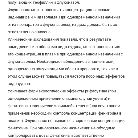
получающих теофиллин и флуконазол.
Флуконазол может повышать концентрацию в плазме
индинавира и мидазолама. При одновременном назначении
этих препаратов с флуконазолом, их доза должна быть со-
ответственно снижена.
Клинические исследования показали, что в результате
замедления метаболизма зидо-вудина, может повышаться
его концентрация в плазме при одновременном назначении с
флуконазолом. Необходимо наблюдение за пациентами,
одновременно получающи-ми оба эти препарата, так как в
этом случае может повышаться частота побочных эф-фектов
зидовудина.
Усиливает фармакологические эффекты рифабутина (при
одновременном применении описаны случаи увеита) и
фенитоина в клинически значимой степени (при сочетанном
применении необходим контроль концентрации фенитоина в
плазме). Флуконазол по-вышает сывороточные концентрации
фенитоина. При одновременном назначении не-обходимо
контролировать дозы фенитоина и соответственно