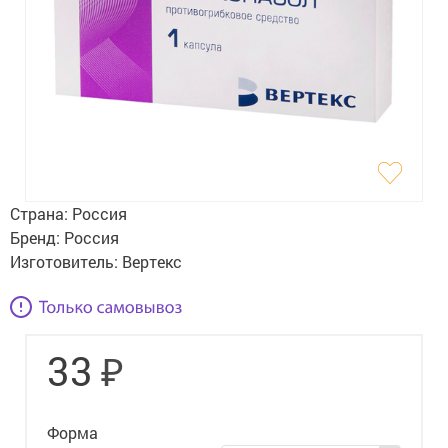
Гигиена
Изделия медицинского назначения
Планирование семьи
Медтехника
Оптика
Страна:
Россия
Ортопедия
Бренд:
Россия
Изготовитель:
Вертекс
Мама и малыш
Уход за больными
₽
33
Витамины
и БАД
Скидки и акции
Форма