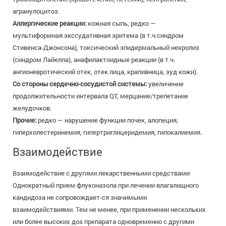
агранулоцитоз.
Аллергические реакции:
кожная сыпь, редко —
мультиформная экссудативная эритема (в т.ч.синдром
Стивенса-Джонсона), токсический эпидермальный некролиз
(синдром Лайелла), анафилактоидные реакции (в т.ч.
ангионевротический отек, отек лица, крапивница, зуд кожи).
Со стороны сердечно-сосудистой системы:
увеличение
продолжительности интервала QT, мерцание/трепетание
желудочков.
Прочие:
редко — нарушение функции почек, алопеция,
гиперхолестеринемия, гипертриглицеридемия, гипокалиемия.
Взаимодействие
Взаимодействие с другими лекарственными средствами
Однократный прием флуконазола при лечении влагалищного
кандидоза не сопровождает-ся значимыми
взаимодействиями. Тем не менее, при применении нескольких
или более высоких доз препарата одновременно с другими