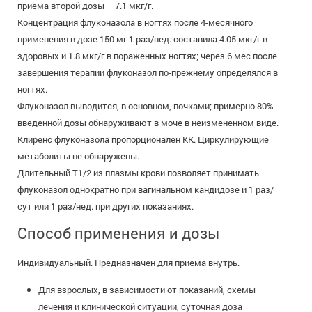
приема второй дозы – 7.1 мкг/г.
Концентрация флуконазола в ногтях после 4-месячного
применения в дозе 150 мг 1 раз/нед. составила 4.05 мкг/г в
здоровых и 1.8 мкг/г в пораженных ногтях; через 6 мес после
завершения терапии флуконазол по-прежнему определялся в
ногтях.
Флуконазол выводится, в основном, почками; примерно 80%
введенной дозы обнаруживают в моче в неизмененном виде.
Клиренс флуконазола пропорционален КК. Циркулирующие
метаболиты не обнаружены.
Длительный T1/2 из плазмы крови позволяет принимать
флуконазол однократно при вагинальном кандидозе и 1 раз/
сут или 1 раз/нед. при других показаниях.
Способ применения и дозы
Индивидуальный. Предназначен для приема внутрь.
Для взрослых, в зависимости от показаний, схемы
лечения и клинической ситуации, суточная доза