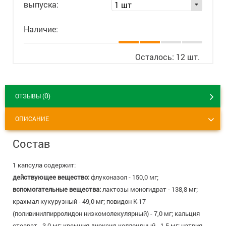
выпуска:
1 шт
8 800 775 00 39
Вакансии
Наличие:
Осталось: 12 шт.
0
ОТЗЫВЫ (
)
ОПИСАНИЕ
Состав
1 капсула содержит:
действующее вещество:
флуконазол - 150,0 мг;
вспомогательные вещества:
лактозы моногидрат - 138,8 мг;
крахмал кукурузный - 49,0 мг; повидон К-17
(поливинилпирролидон низкомолекулярный) - 7,0 мг; кальция
стеарат - 3,0 мг; кремния диоксид коллоидный - 1,5 мг; натрия