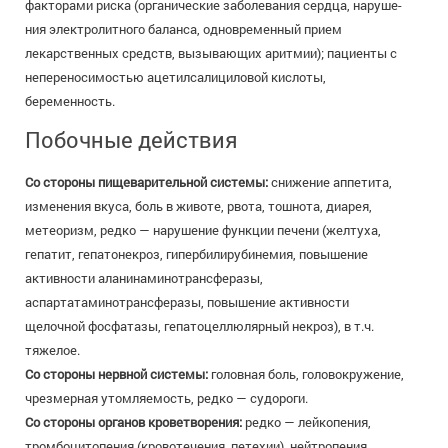
факторами риска (органические заболевания сердца, наруше-
ния электролитного баланса, одновременный прием
лекарственных средств, вызывающих аритмии); пациенты с
непереносимостью ацетилсалициловой кислоты,
беременность.
Побочные действия
Со стороны пищеварительной системы:
снижение аппетита,
изменения вкуса, боль в животе, рвота, тошнота, диарея,
метеоризм, редко — нарушение функции печени (желтуха,
гепатит, гепатонекроз, гипербилирубинемия, повышение
активности аланинаминотрансферазы,
аспартатаминотрансферазы, повышение активности
щелочной фосфатазы, гепатоцеллюлярный некроз), в т.ч.
тяжелое.
Со стороны нервной системы:
головная боль, головокружение,
чрезмерная утомляемость, редко — судороги.
Со стороны органов кроветворения:
редко — лейкопения,
тромбоцитопения (кровотечения, петехии), нейтропения,