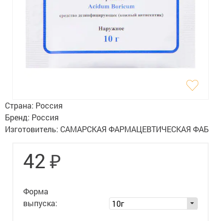
Гигиена
Изделия медицинского назначения
Планирование семьи
Медтехника
Оптика
Страна:
Россия
Ортопедия
Бренд:
Россия
Изготовитель:
САМАРСКАЯ ФАРМАЦЕВТИЧЕСКАЯ ФАБ
Мама и малыш
₽
42
Уход за больными
Витамины
и БАД
Форма
Скидки и акции
выпуска:
10г