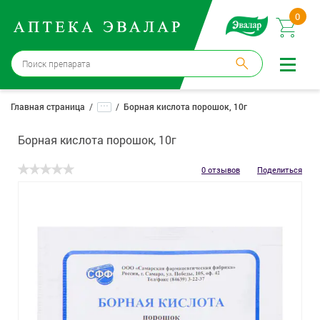
0
Бийск
→
15 аптек
...
Главная страница
Борная кислота порошок, 10г
Войти |
Регистрация
Борная кислота порошок, 10г
Доставка и оплата
0 отзывов
Поделиться
Способ получения:
не выбран
,
изменить
Эвалар
Лекарства
Косметика