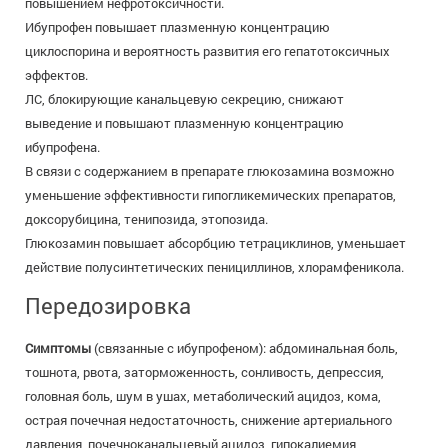
повышением нефротоксичности.
Ибупрофен повышает плазменную концентрацию
циклоспорина и вероятность развития его гепатотоксичных
эффектов.
ЛС, блокирующие канальцевую секрецию, снижают
выведение и повышают плазменную концентрацию
ибупрофена.
В связи с содержанием в препарате глюкозамина возможно
уменьшение эффективности гипогликемических препаратов,
доксорубицина, тенипозида, этопозида.
Глюкозамин повышает абсорбцию тетрациклинов, уменьшает
действие полусинтетических пенициллинов, хлорамфеникола.
Передозировка
Симптомы
(связанные с ибупрофеном): абдоминальная боль,
тошнота, рвота, заторможен­ность, сонливость, депрессия,
головная боль, шум в ушах, метаболический ацидоз, кома,
острая почечная недостаточность, снижение артериального
давления, почечноканальцевый ацидоз, гипокалиемия,