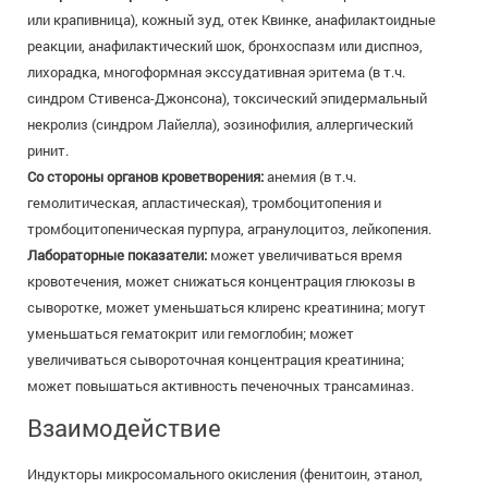
или крапивница), кожный зуд, отек Квинке, анафилактоидные
реакции, анафилактический шок, бронхоспазм или диспноэ,
лихорадка, многоформная экссудативная эритема (в т.ч.
синдром Стивенса-Джонсона), токсический эпидермальный
некролиз (синдром Лайелла), эозинофилия, аллергический
ринит.
Со стороны органов кроветворения:
анемия (в т.ч.
гемолитическая, апластическая), тромбоцитопения и
тромбоцитопеническая пурпура, агранулоцитоз, лейкопения.
Лабораторные показатели:
может увеличиваться время
кровотечения, может снижаться концентрация глюкозы в
сыворотке, может уменьшаться клиренс креатинина; могут
уменьшаться гематокрит или гемоглобин; может
увеличиваться сывороточная концентрация креатинина;
может повышаться активность печеночных трансаминаз.
Взаимодействие
Индукторы микросомального окисления (фенитоин, этанол,