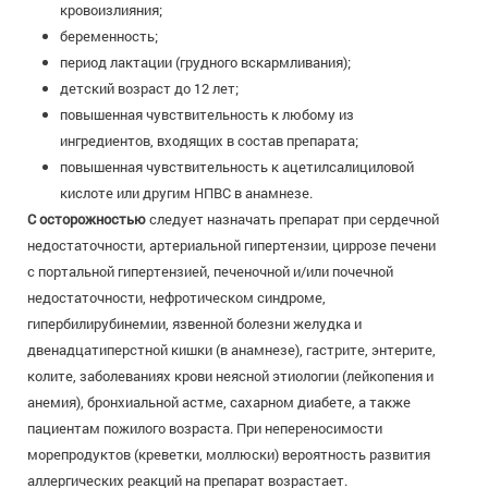
кровоизлияния;
беременность;
период лактации (грудного вскармливания);
детский возраст до 12 лет;
повышенная чувствительность к любому из
ингредиентов, входящих в состав препарата;
повышенная чувствительность к ацетилсалициловой
кислоте или другим НПВС в анамнезе.
С осторожностью
следует назначать препарат при сердечной
недостаточности, артериальной гипертензии, циррозе печени
с портальной гипертензией, печеночной и/или почечной
недостаточности, нефротическом синдроме,
гипербилирубинемии, язвенной болезни желудка и
двенадцатиперстной кишки (в анамнезе), гастрите, энтерите,
колите, заболеваниях крови неясной этиологии (лейкопения и
анемия), бронхиальной астме, сахарном диабете, а также
пациентам пожилого возраста. При непереносимости
морепродуктов (креветки, моллюски) вероятность развития
аллергических реакций на препарат возрастает.