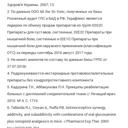
Здоров'я Украины. 2007; 13.
2. По данным ООО Ай Эм Эс Хэлс, полученных из базы
Розничный аудит ГЛС и БАД в РФ, Терафлекс является
лидером по объему продаж препаратов из групп 02G2C
Препараты для суставов, системные, 02Е2С Препараты при
мышечной боли, системные и 02Е1О Препараты при
мышечной боли для наружного применения (классификация
ОТС) за периоды сентябрь 2016 август 2017 года.
3. Не имеет аналогов по составу по данным базы ГРЛС от
27.07.2018г.
4. Подразумеваются нестероидные противовоспалительные
препараты без хондропротективного компонента
5. Кадурина Т.Н., Аббакумова Л.Н. Принципы реабилитации
больных с дисплазией соединительной ткани // Лечащий врач.
2010. № 4. С. 1719.
6. Tallarida RJ., Cowan A., Raffa RB. Antinociceptive synergy,
additivity, and subadditivity with combinations of oral glucosamine
plus nonopioid analgesics in mice. J Pharmacol Exp Ther. 2003