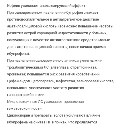
Кофеин усиливает анальгезирующий эффект.
При одновременном назначении ибупрофен снижает
противовоспалительное и антиагрегантное действие
ацетилсалициловой кислоты (возможно повышение частоты
развития острой коронарной недостаточности у больных,
получающих в качестве антиагрегантного средства малые
дозы ацетилсалициловой кислоты, после начала приема
ибупрофена).
При назначении одновременно с антикоагулянтными и
тромболитическими ЛС (алтеплаза, стрептокиназа,
урокиназа) повышается риск развития кровотечений.
Цефамандол, цефоперазон, цефотетан, вальпроевая кислота,
пликамицин увеличивают частоту развития
гипопротромбинемии.
Миелотоксичные ЛС усиливают проявления
гематотоксичности.
Циклоспорин и препараты золота усиливают влияние
ибупрофена на синтез ПГ в почках, что проявляется