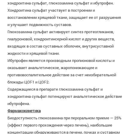
хондроитина сульфат, глюкозамина сульфат и ибупрофен.
Хондроитина сульфат участвует в построении и
восстановлении хрящевой ткани, защищает ее от разрушения
и улучшает подвижность суставов.
Глюкозамина сульфат активирует синтез протеогликанов,
гиалуроновой, хондроитинсерной кислот и других веществ,
входящих в состав суставных оболочек, внутрисуставной
жидкости и хрящевой ткани.
Ибупрофен является производным пропионовой кислоты и
оказывает анальгетическое, жаропонижающее и
противовоспалительное действие за счет неизбирательной
блокады ЦОГ-1 и ЦОГ-2.
Содержащиеся в препарате глюкозамина сульфат и
хондроитина сульфат потенцируют анальгетическое действие
ибупрофена.
Фармакокинетика
Биодоступность глюкозамина при пероральном приеме — 25%
(эффект первого прохождения через печень), наибольшие
концентрации обнаруживаются в печени, почках и суставном