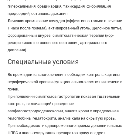
гиперкалиемия, брадикардия, тахикардия, фибрилляция
предсердий, остановка дыхания.
Лечение:
промывание желудка (эффективно только в течение
1 часа после приема), активи­рованный уголь, щелочное питье,
форсированный диурез, симптоматическая терапия (кор­
рекция кислотно-основного состояния, артериального
давления).
Специальные условия
Во время длительного лечения необходим контроль картины
периферической крови и функционального состояния печени и
почек.
При появлении симптомов гастропатии показан тщательный
контроль, включающий проведение
эзофагогастродуоденоскопии, анализ крови с определением
гемоглобина, гематокрита, анализ кала на скрытую кровь.
При необходимости одновременного приема дополнительных
НПВС и анальгезирующих препаратов врачу следует