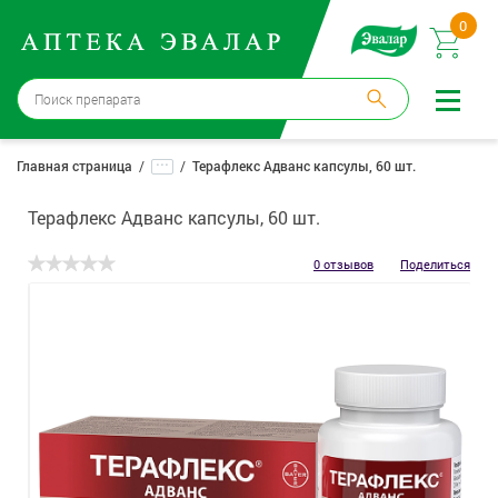
0
Бийск
→
15 аптек
...
Главная страница
Терафлекс Адванс капсулы, 60 шт.
Войти |
Регистрация
Терафлекс Адванс капсулы, 60 шт.
Доставка и оплата
0 отзывов
Поделиться
Способ получения:
не выбран
,
изменить
Эвалар
Лекарства
Косметика