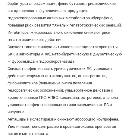
барбитураты, рифампицин, фенилбутазон, трициклические
антидепрессанты) увеличивают продукцию
гидроксилированных активных метаболитов ибупрофена,
повышая риск развития тяжелых гепатотоксических реакций.
Ингибиторы микросомального окисления снижают риск
гепатотоксического действия.
Снижает гипотензивную активность вазодилататоров (в т.ч.
БКК и ингибиторы АПФ), натрийуретическую и диуретическую
— фуросемида и гидрохлоротиазида.
Снижает эффективность урикозурических ЛС, усиливает
действие непрямых антикоагулянтов, антиагрегантов,
фибринолитиков (повышение риска появления
геморрагических осложнений), ульцерогенное действие с
кровотечениями ГКС, НПВС, колхицина, эстрогенов, этанола,
усиливает эффект пероральных гипогликемических ЛС и
инсулина.
Антациды и колестирамин снижают абсорбцию ибупрофена.
Увеличивает концентрацию в крови дигоксина, препаратов
лития и метотрексата.