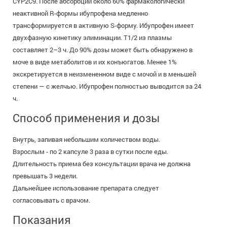
CYP2C9. После абсорбции около 60% фармакологически
неактивной R-формы ибупрофена медленно
трансформируется в активную S-форму. Ибупрофен имеет
двухфазную кинетику элиминации. Т1/2 из плазмы
составляет 2–3 ч. До 90% дозы может быть обнаружено в
моче в виде метаболитов и их конъюгатов. Менее 1%
экскретируется в неизмененном виде с мочой и в меньшей
степени — с желчью. Ибупрофен полностью выводится за 24
ч.
Способ применения и дозы
Внутрь, запивая небольшим количеством воды.
Взрослым - по 2 капсуле 3 раза в сутки после еды.
Длительность приема без консультации врача не должна
превышать 3 недели.
Дальнейшее использование препарата следует
согласовывать с врачом.
Показания