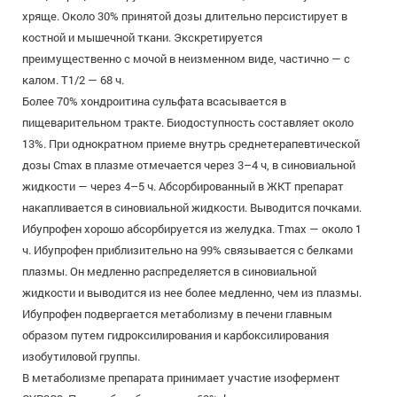
хряще. Около 30% принятой дозы длительно персистирует в
костной и мышечной ткани. Экскретируется
преимущественно с мочой в неизменном виде, частично — с
калом. T1/2 — 68 ч.
Более 70% хондроитина сульфата всасывается в
пищеварительном тракте. Биодоступность составляет около
13%. При однократном приеме внутрь среднетерапевтической
дозы Cmax в плазме отмечается через 3–4 ч, в синовиальной
жидкости — через 4–5 ч. Абсорбированный в ЖКТ препарат
накапливается в синовиальной жидкости. Выводится почками.
Ибупрофен хорошо абсорбируется из желудка. Тmах — около 1
ч. Ибупрофен приблизительно на 99% связывается с белками
плазмы. Он медленно распределяется в синовиальной
жидкости и выводится из нее более медленно, чем из плазмы.
Ибупрофен подвергается метаболизму в печени главным
образом путем гидроксилирования и карбоксилирования
изобутиловой группы.
В метаболизме препарата принимает участие изофермент