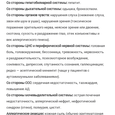
Со стороны гепатобилиарной системы:
гепатит.
Со стороны дыхательной системы:
одышка, бронхоспазм.
Со стороны органов чувств:
нарушения слуха (снижение слуха,
звон или шум в ушах), нарушения зрения (токсическое
поражение зрительного нерва, неясное зрение или двоение,
скотома, сухость и раздражение глаз, отек конъюнктивы и
век аллергического генеза).
Со стороны ЦНС и периферической нервной системы:
головная
боль, головокружение, бессонница, тревожность, нервозность
и раздражительность, психомоторное возбуждение,
сонливость, депрессия, спутанность сознания, галлюцинации;
редко — асептический менингит (чаще у пациентов с
аутоиммунными заболеваниями).
Со стороны ССС:
сердечная недостаточность, тахикардия,
повышение АД.
Со стороны мочевыделительной системы:
острая почечная
недостаточность, аллергический нефрит, нефротический
синдром (отеки), полиурия, цистит.
Аллергические реакции:
кожная сыпь (обычно эритематозная