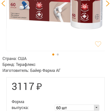
Гигиена
Изделия медицинского назначения
Планирование семьи
Медтехника
Оптика
Ортопедия
Страна:
США
Бренд:
Терафлекс
Мама и малыш
Изготовитель:
Байер Фарма АГ
Уход за больными
₽
3117
Витамины
и БАД
Скидки и акции
Форма
выпуска:
60 шт